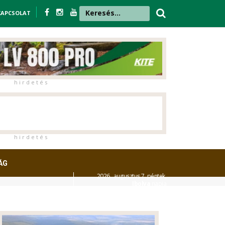
KAPCSOLAT
h i r d e t é s
h i r d e t é s
ÁG
2026. augusztus 7. péntek,
Ibolya
napja