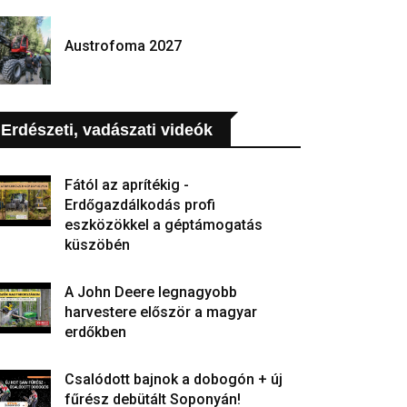
Austrofoma 2027
Erdészeti, vadászati videók
Fától az aprítékig -
Erdőgazdálkodás profi
eszközökkel a géptámogatás
küszöbén
A John Deere legnagyobb
harvestere először a magyar
erdőkben
Csalódott bajnok a dobogón + új
fűrész debütált Soponyán!