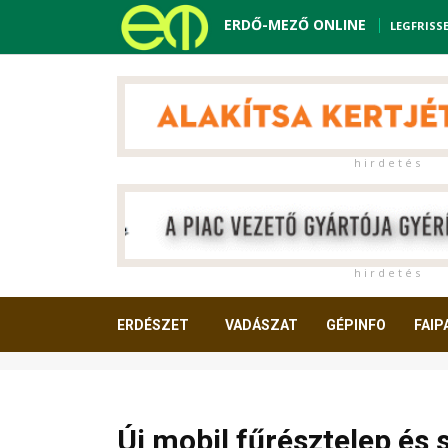
ERDŐ-MEZŐ ONLINE
LEGFRISS
h i r d e t é s
h i r d e t é s
ERDÉSZET
VADÁSZAT
GÉPINFO
FAIP
OLVASNIVALÓ
Új mobil fűrésztelep és