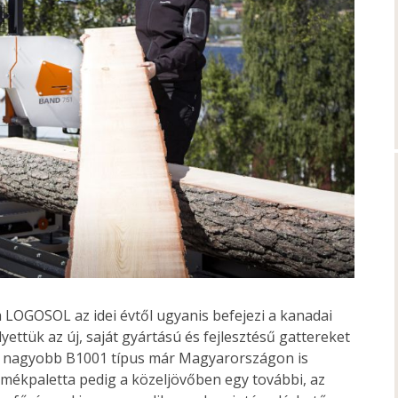
a LOGOSOL az idei évtől ugyanis befejezi a kanadai
ttük az új, saját gyártású és fejlesztésű gattereket
s a nagyobb B1001 típus már Magyarországon is
rmékpaletta pedig a közeljövőben egy további, az