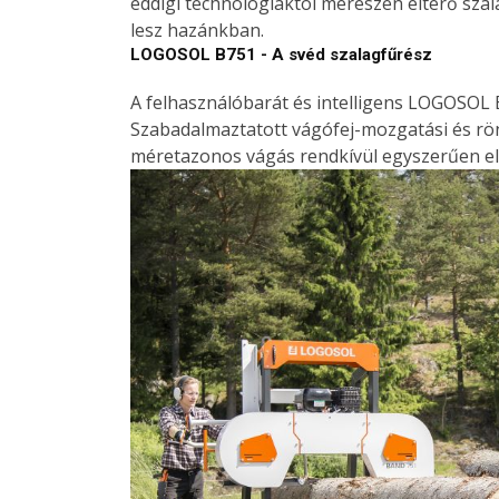
eddigi technológiáktól merészen eltérő szal
lesz hazánkban.
LOGOSOL B751 - A svéd szalagfűrész
A felhasználóbarát és intelligens LOGOSOL B
Szabadalmaztatott vágófej-mozgatási és rö
méretazonos vágás rendkívül egyszerűen el