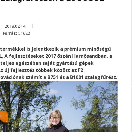
2018.02.14.
Forrás:
51622
j termékkel is jelentkezik a prémium minőségű
. A fejlesztéseket 2017 őszén Harnösandban, a
teljes egészében saját gyártású gépek
Az új fejlesztés többek között az
F2
novációnak számít a
B751 és a B1001 szalagfűrész
.