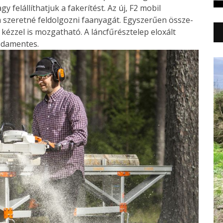
y felállíthatjuk a fakerítést. Az új, F2 mobil
ga szeretné feldolgozni faanyagát. Egyszerűen össze-
 kézzel is mozgatható. A láncfűrésztelep eloxált
sdamentes.