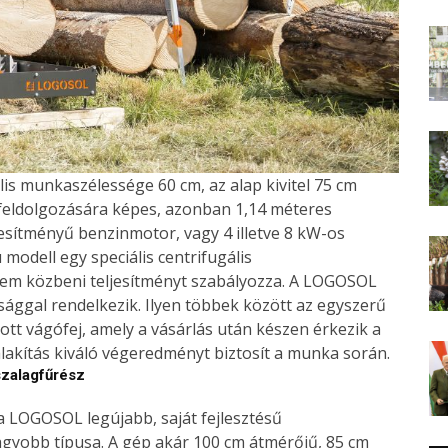
is munkaszélessége 60 cm, az alap kivitel 75 cm
feldolgozására képes, azonban 1,14 méteres
jesítményű benzinmotor, vagy 4 illetve 8 kW-os
modell egy speciális centrifugális
zem közbeni teljesítményt szabályozza. A LOGOSOL
ággal rendelkezik. Ilyen többek között az egyszerű
ott vágófej, amely a vásárlás után készen érkezik a
ialakítás kiváló végeredményt biztosít a munka során.
zalagfűrész
 a LOGOSOL legújabb, saját fejlesztésű
agyobb típusa. A gép akár 100 cm átmérőjű, 85 cm