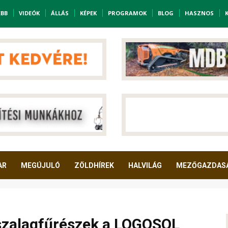
EBB
VIDEÓK
ÁLLÁS
KÉPEK
PROGRAMOK
BLOG
HASZNOS
AR
MEGÚJULÓ
ZÖLDHÍREK
HALVILÁG
MEZŐGAZDAS
 szalagfűrészek a LOGOSOL