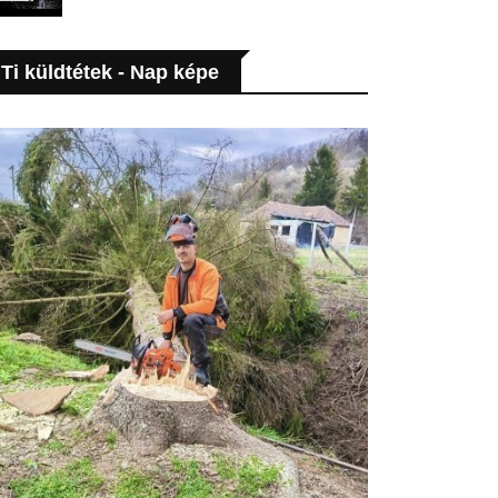
Ti küldtétek - Nap képe