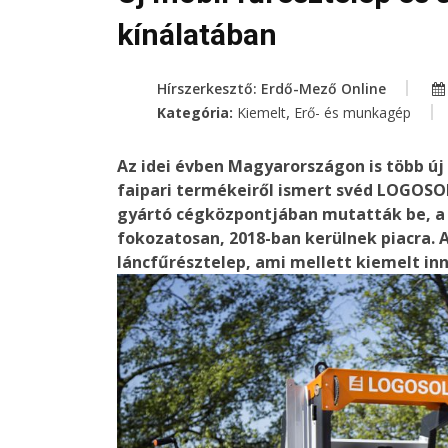
kínálatában
Hírszerkesztő: Erdő-Mező Online
,
Kategória:
Kiemelt
Erő- és munkagép
Az idei évben Magyarországon is több ú
faipari termékeiről ismert svéd LOGOSOL
gyártó cégközpontjában mutatták be, a 
fokozatosan, 2018-ban kerülnek piacra. 
láncfűrésztelep,
ami mellett kiemelt in