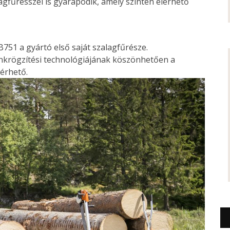
agfűrésszel is gyarapodik, amely szintén elérhető
751 a gyártó első saját szalagfűrésze.
nkrögzítési technológiájának köszönhetően a
érhető.