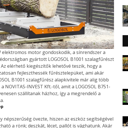
kW elektromos motor gondoskodik, a sínrendszer a
Svédországban gyártott LOGOSOL B1001 szalagfűrészt
k. Az elérhető kiegészítők lehetővé teszik, hogy a
zatosan fejleszthessék fűrésztelepüket, ami akár
OSOL B1001 szalagfűrész alapkivitele már alig több
tó a NOVITAS-INVEST Kft.-től, amit a LOGOSOL B751-
yenesen szállítanak házhoz, így a megrendelő a
a.
ep
gy népszerűség övezte, hiszen az eszköz segítségével
ható a rönk; deszkát, lécet, pallót is vághatunk. Akár