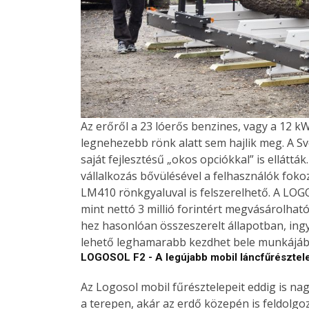
Az erőről a 23 lóerős benzines, vagy a 12 
legnehezebb rönk alatt sem hajlik meg. A 
saját fejlesztésű „okos opciókkal” is elláttá
vállalkozás bővülésével a felhasználók foko
LM410 rönkgyaluval is felszerelhető. A LOG
mint nettó 3 millió forintért megvásárolha
hez hasonlóan
összeszerelt állapotban, ing
lehető leghamarabb kezdhet bele munkájáb
LOGOSOL F2 - A legújabb mobil láncfűrésztel
Az Logosol mobil fűrésztelepeit eddig is na
a terepen, akár az erdő közepén is feldolgoz