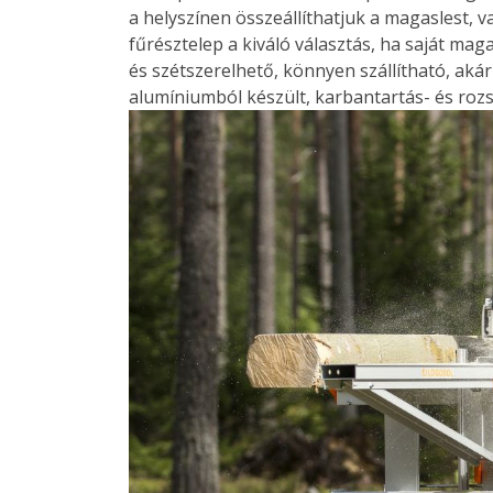
a helyszínen összeállíthatjuk a magaslest, vag
fűrésztelep a kiváló választás, ha saját ma
és szétszerelhető, könnyen szállítható, akár
alumíniumból készült, karbantartás- és roz