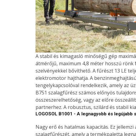
A stabil és kimagasló minőségű gép maximál
átmérőjű, maximum 4,8 méter hosszú rönk 
szelvényekkel bővíthető. A fűrészt 13 LE tel
elektromotor hajthatja. A benzinmeghajtású 
tengelykapcsolóval rendelkezik, amely az ü
B751 szalagfűrész számos előnyös tulajdons
összeszerelhetőség, vagy az előre összeállít
partnerhez. A robusztus, szilárd és stabil k
LOGOSOL B1001 - A legnagyobb és legújabb s
Nagy erő és hatalmas kapacitás. Ez jellemzi
szalagfűrészét, amely a termékpaletta legn