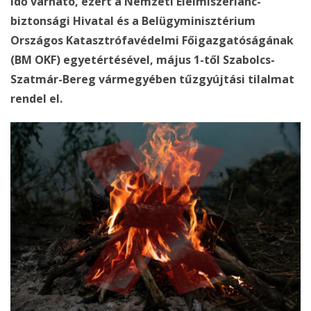
idő várható, ezért a Nemzeti Élelmiszerlánc-
biztonsági Hivatal és a Belügyminisztérium
Országos Katasztrófavédelmi Főigazgatóságának
(BM OKF) egyetértésével, május 1-től Szabolcs-
Szatmár-Bereg vármegyében tűzgyújtási tilalmat
rendel el.