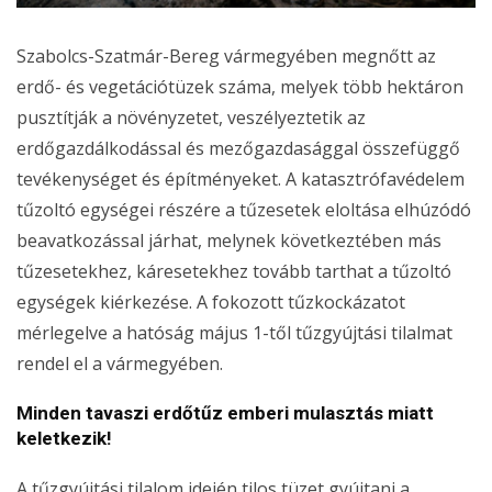
Szabolcs-Szatmár-Bereg vármegyében megnőtt az
erdő- és vegetációtüzek száma, melyek több hektáron
pusztítják a növényzetet, veszélyeztetik az
erdőgazdálkodással és mezőgazdasággal összefüggő
tevékenységet és építményeket. A katasztrófavédelem
tűzoltó egységei részére a tűzesetek eloltása elhúzódó
beavatkozással járhat, melynek következtében más
tűzesetekhez, káresetekhez tovább tarthat a tűzoltó
egységek kiérkezése. A fokozott tűzkockázatot
mérlegelve a hatóság május 1-től tűzgyújtási tilalmat
rendel el a vármegyében.
Minden tavaszi erdőtűz emberi mulasztás miatt
keletkezik!
A tűzgyújtási tilalom idején tilos tüzet gyújtani a