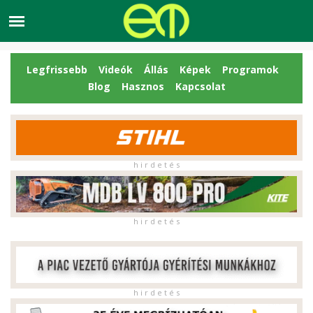
Legfrissebb
Videók
Állás
Képek
Programok
Blog
Hasznos
Kapcsolat
h i r d e t é s
h i r d e t é s
h i r d e t é s