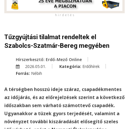
h i r d e t é s
Tűzgyújtási tilalmat rendeltek el
Szabolcs-Szatmár-Bereg megyében
Hírszerkesztő: Erdő-Mező Online
2026.05.01.
Kategória:
Erdőhírek
Forrás:
Nébih
A térségben hosszú ideje száraz, csapadékmentes
az időjárás, és az előrejelzések szerint a következő
időszakban sem várható számottevő csapadék.
Ugyanakkor a tüzek gyors terjedését, valamint a
növényzet további kiszáradását elősegítő szeles