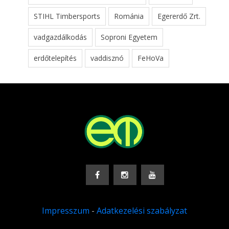
STIHL Timbersports
Románia
Egererdő Zrt.
vadgazdálkodás
Soproni Egyetem
erdőtelepítés
vaddisznó
FeHoVa
Impresszum
-
Adatkezelési szabályzat