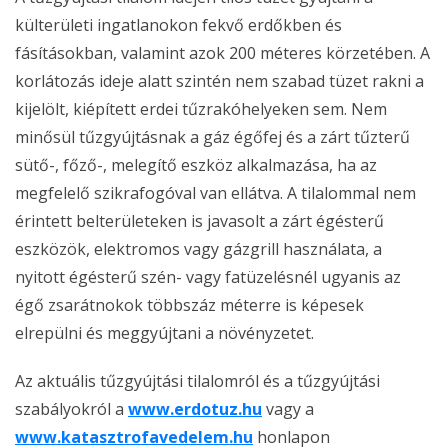
külterületi ingatlanokon fekvő erdőkben és
fásításokban, valamint azok 200 méteres körzetében. A
korlátozás ideje alatt szintén nem szabad tüzet rakni a
kijelölt, kiépített erdei tűzrakóhelyeken sem. Nem
minősül tűzgyújtásnak a gáz égőfej és a zárt tűzterű
sütő-, főző-, melegítő eszköz alkalmazása, ha az
megfelelő szikrafogóval van ellátva. A tilalommal nem
érintett belterületeken is javasolt a zárt égésterű
eszközök, elektromos vagy gázgrill használata, a
nyitott égésterű szén- vagy fatüzelésnél ugyanis az
égő zsarátnokok többszáz méterre is képesek
elrepülni és meggyújtani a növényzetet.
Az aktuális tűzgyújtási tilalomról és a tűzgyújtási
szabályokról a
www.erdotuz.hu
vagy a
www.katasztrofavedelem.hu
honlapon