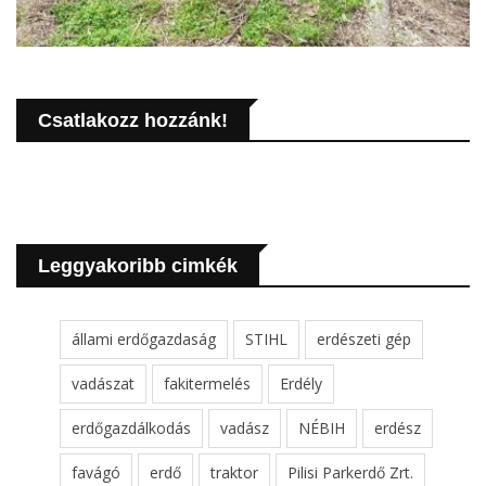
Csatlakozz hozzánk!
Leggyakoribb cimkék
állami erdőgazdaság
STIHL
erdészeti gép
vadászat
fakitermelés
Erdély
erdőgazdálkodás
vadász
NÉBIH
erdész
favágó
erdő
traktor
Pilisi Parkerdő Zrt.