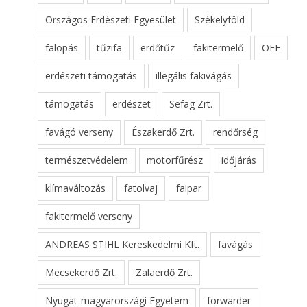
Országos Erdészeti Egyesület
Székelyföld
falopás
tűzifa
erdőtűz
fakitermelő
OEE
erdészeti támogatás
illegális fakivágás
támogatás
erdészet
Sefag Zrt.
favágó verseny
Északerdő Zrt.
rendőrség
természetvédelem
motorfűrész
időjárás
klímaváltozás
fatolvaj
faipar
fakitermelő verseny
ANDREAS STIHL Kereskedelmi Kft.
favágás
Mecsekerdő Zrt.
Zalaerdő Zrt.
Nyugat-magyarországi Egyetem
forwarder