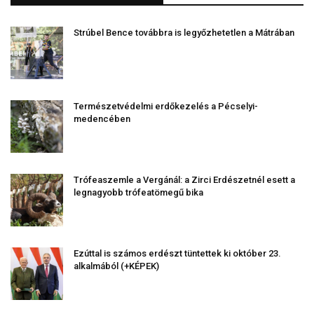
Strúbel Bence továbbra is legyőzhetetlen a Mátrában
Természetvédelmi erdőkezelés a Pécselyi-
medencében
Trófeaszemle a Vergánál: a Zirci Erdészetnél esett a
legnagyobb trófeatömegű bika
Ezúttal is számos erdészt tüntettek ki október 23.
alkalmából (+KÉPEK)