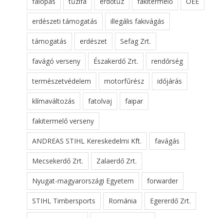
falopás
tűzifa
erdőtűz
fakitermelő
OEE
erdészeti támogatás
illegális fakivágás
támogatás
erdészet
Sefag Zrt.
favágó verseny
Északerdő Zrt.
rendőrség
természetvédelem
motorfűrész
időjárás
klímaváltozás
fatolvaj
faipar
fakitermelő verseny
ANDREAS STIHL Kereskedelmi Kft.
favágás
Mecsekerdő Zrt.
Zalaerdő Zrt.
Nyugat-magyarországi Egyetem
forwarder
STIHL Timbersports
Románia
Egererdő Zrt.