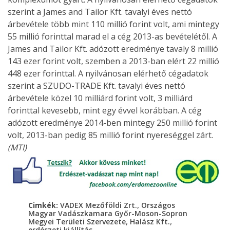
szerint a James and Tailor Kft. tavalyi éves nettó
árbevétele több mint 110 millió forint volt, ami mintegy
55 millió forinttal marad el a cég 2013-as bevételétől. A
James and Tailor Kft. adózott eredménye tavaly 8 millió
143 ezer forint volt, szemben a 2013-ban elért 22 millió
448 ezer forinttal. A nyilvánosan elérhető cégadatok
szerint a SZUDO-TRADE Kft. tavalyi éves nettó
árbevétele közel 10 milliárd forint volt, 3 milliárd
forinttal kevesebb, mint egy évvel korábban. A cég
adózott eredménye 2014-ben mintegy 250 millió forint
volt, 2013-ban pedig 85 millió forint nyereséggel zárt.
(MTI)
,
Cimkék:
VADEX Mezőföldi Zrt.
Országos
Magyar Vadászkamara Győr-Moson-Sopron
,
,
Megyei Területi Szervezete
Halász Kft.
erdészeti kiállítás