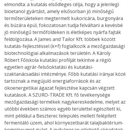
elmondta: a kutatás elsődleges célja, hogy a jelenlegi
bioetanol gyártást, amely elsősorban jó minőségű
termőterületeken megtermelt kukoricára, burgonyára
és búzára épül, fokozatosan tudja felváltani a kevésbé
jó minőségű termőföldeken is életképes nyárfa fajták
feldolgozása. A James and Tailor Kft. többek között
kutatás-fejlesztéssel (k+f) foglalkozik a mezőgazdasági
biotechnológiai alkalmazások területén. A Károly
Róbert Főiskola kutatási profilját tekintve a régió
egyetlen agrár-felsőoktatási és kutatási-
szaktanácsadási intézménye. Főbb kutatási irányai közé
tartoznak a megújuló energiaforrások és az
ökoenergetikai ágazat fejlesztése kapcsán végzett
kutatások. A SZURO-TRADE Kft. fő tevékenysége
mezőgazdasági termékek nagykereskedelme, melyet az
utóbbi években számos egyéb területtel egészített ki,
mint például a Beszterec település mellett felépített
fermentáló üzem, ahol környezetbarát talajbaktérium-
komplexumot gyárt. A nyilvánosan elérhető cégadatok