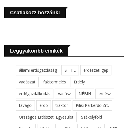
Csatlakozz hozzánk!
Leggyakoribb cimkék
állami erdőgazdaság
STIHL
erdészeti gép
vadászat
fakitermelés
Erdély
erdőgazdálkodás
vadász
NÉBIH
erdész
favágó
erdő
traktor
Pilisi Parkerdő Zrt.
Országos Erdészeti Egyesület
Székelyföld