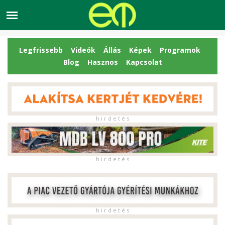
Legfrissebb
Videók
Állás
Képek
Programok
Blog
Hasznos
Kapcsolat
h i r d e t é s
h i r d e t é s
h i r d e t é s