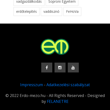
vadgazdálkodás
Soproni Egyetem
erdőtelepítés
vaddisznó
FeHoVa
Impresszum
-
Adatkezelési szabályzat
© 2022 Erdo-mezo.hu - All Rights Reserved - Designed
by
FELANETRE