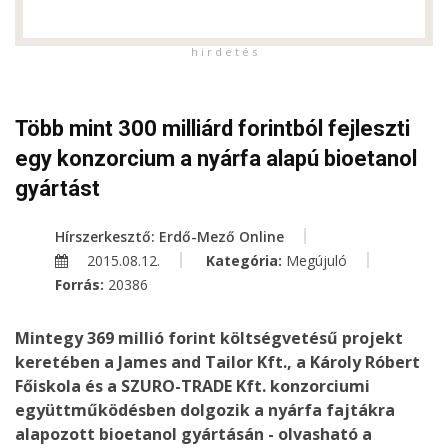
h i r d e t é s
Több mint 300 milliárd forintból fejleszti
egy konzorcium a nyárfa alapú bioetanol
gyártást
Hírszerkesztő: Erdő-Mező Online
2015.08.12.
Kategória:
Megújuló
Forrás:
20386
Mintegy 369 millió forint költségvetésű projekt
keretében a James and Tailor Kft., a Károly Róbert
Főiskola és a SZURO-TRADE Kft. konzorciumi
együttműködésben dolgozik a nyárfa fajtákra
alapozott bioetanol gyártásán - olvasható a