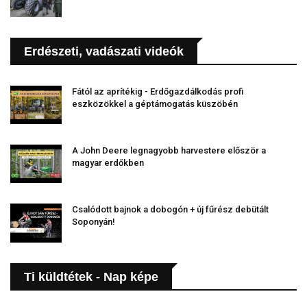
Erdészeti, vadászati videók
Fától az aprítékig - Erdőgazdálkodás profi
eszközökkel a géptámogatás küszöbén
A John Deere legnagyobb harvestere először a
magyar erdőkben
Csalódott bajnok a dobogón + új fűrész debütált
Soponyán!
Ti küldtétek - Nap képe