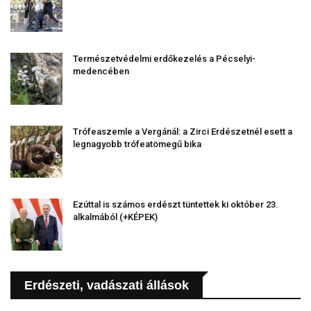
Természetvédelmi erdőkezelés a Pécselyi-
medencében
Trófeaszemle a Vergánál: a Zirci Erdészetnél esett a
legnagyobb trófeatömegű bika
Ezúttal is számos erdészt tüntettek ki október 23.
alkalmából (+KÉPEK)
Erdészeti, vadászati állások