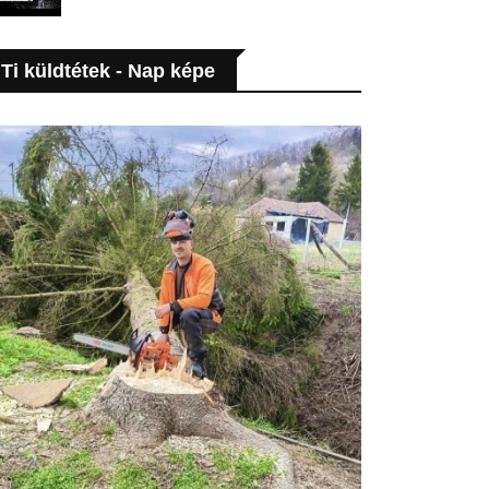
Ti küldtétek - Nap képe