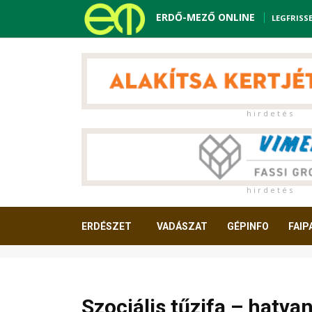
ERDŐ-MEZŐ ONLINE
LEGFRISS
h i r d e t é s
h i r d e t é s
ERDÉSZET
VADÁSZAT
GÉPINFO
FAIP
OLVASNIVALÓ
Szociális tűzifa – hatvan