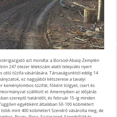
vezérigazgató azt mondta: a Borsod-Abaúj-Zemplén
n 247 ötezer lélekszám alatti település nyert
s célú tűzifa vásárlására. Társaságunktól eddig 14
ányzatok, ez nagyjából kétszerese a tavalyi
keménylombos tűzifát, főként tölgyet, csert és
nkormányzat szállított el. Amennyiben az időjárás
ásban szereplő határidőt, és február 15-ig minden
l függően egyébként általában 50-100 köbmétert
, több mint 400 köbmétert Szendrő vásárolta meg, de
mbor, Prügy, Ricse, Szalaszend, Szendrőlád és