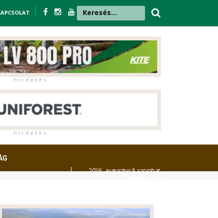
KAPCSOLAT
h i r d e t é s
h i r d e t é s
ÁG
2026. augusztus 8. szombat,
László
napja