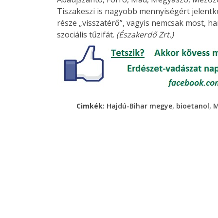
Tiszakeszi is nagyobb mennyiségért jelentk
része „visszatérő”, vagyis nemcsak most, ha
szociális tűzifát.
(Északerdő Zrt.)
,
,
Cimkék:
Hajdú-Bihar megye
bioetanol
M