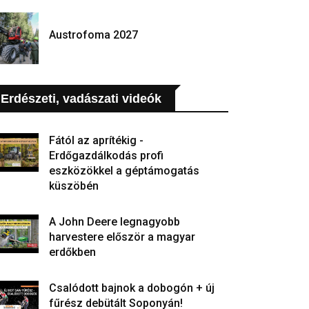
Austrofoma 2027
Erdészeti, vadászati videók
Fától az aprítékig -
Erdőgazdálkodás profi
eszközökkel a géptámogatás
küszöbén
A John Deere legnagyobb
harvestere először a magyar
erdőkben
Csalódott bajnok a dobogón + új
fűrész debütált Soponyán!