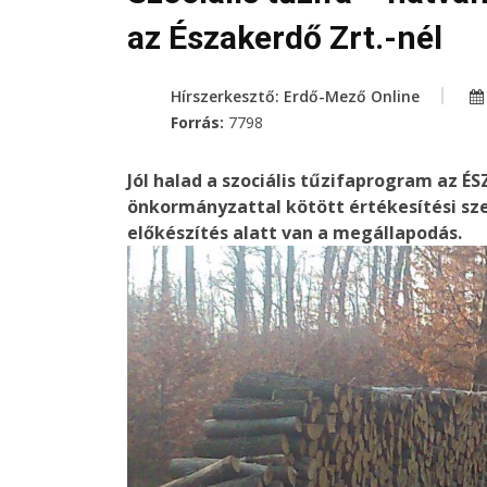
az Északerdő Zrt.-nél
Hírszerkesztő: Erdő-Mező Online
Forrás:
7798
Jól halad a szociális tűzifaprogram az É
önkormányzattal kötött értékesítési sze
előkészítés alatt van a megállapodás.