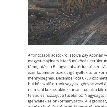
A fontosabb adatokról szólva Zay Adorján 
megyét majdnem lefedő működési területünkö
támogatást a Belügyminisztériumtól szociáli
ezer köbméter tüzelőt igényeltek az önkorm
mennyiségnek. December óta 8700 köbméter 
bükköt szállítottunk vagy az igénybe vevő ö
nem szól közbe, akkor tartani tudjuk a kiír
település hozzájut a tüzelőhöz. Nagyságtó
igényeltek az önkormányzatok. A legtöbbet
Abaújszántó, Forró, Mád, Megyaszó, Mezőzo