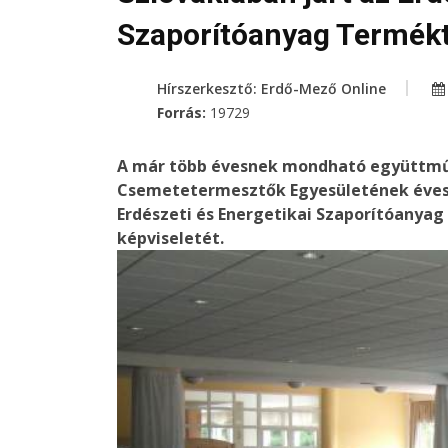
Szaporítóanyag Termékt
Hírszerkesztő: Erdő-Mező Online
Forrás:
19729
A már több évesnek mondható együttműk
Csemetetermesztők Egyesületének éves 
Erdészeti és Energetikai Szaporítóanyag
képviseletét.