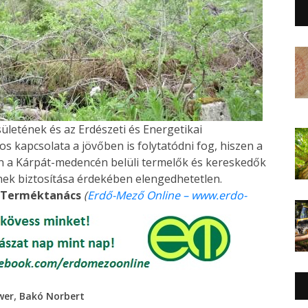
letének és az Erdészeti és Energetikai
 kapcsolata a jövőben is folytatódni fog, hiszen a
en a Kárpát-medencén belüli termelők és kereskedők
nek biztosítása érdekében elengedhetetlen.
g Terméktanács
(
Erdő-Mező Online – www.erdo-
,
wer
Bakó Norbert