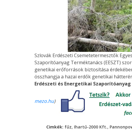
Szlovák Erdészeti Csemetetermesztők Egyesü
Szaporítóanyag Terméktanács (EESZT) szoros
genetikai erőforrások biztosítása érdekéb
összhangja a hazai erdők genetikai hátteré
Erdészeti és Energetikai Szaporítóanya
mezo.hu
)
,
,
Cimkék:
fűz
Ihartű-2000 Kft.
Pannonpo