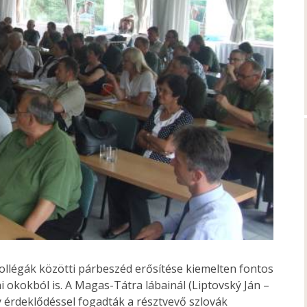
llégák közötti párbeszéd erősítése kiemelten fontos
i okokból is. A Magas-Tátra lábainál (Liptovský Ján –
 érdeklődéssel fogadták a résztvevő szlovák