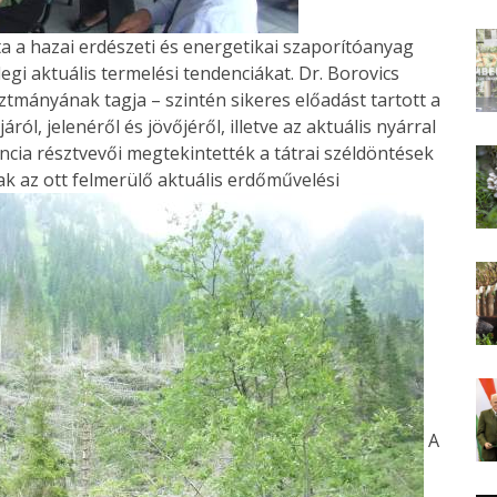
 a hazai erdészeti és energetikai szaporítóanyag
enlegi aktuális termelési tendenciákat. Dr. Borovics
ztmányának tagja – szintén sikeres előadást tartott a
l, jelenéről és jövőjéről, illetve az aktuális nyárral
cia résztvevői megtekintették a tátrai széldöntések
ptak az ott felmerülő aktuális erdőművelési
A