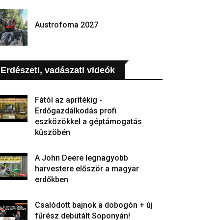
Austrofoma 2027
Erdészeti, vadászati videók
Fától az aprítékig -
Erdőgazdálkodás profi
eszközökkel a géptámogatás
küszöbén
A John Deere legnagyobb
harvestere először a magyar
erdőkben
Csalódott bajnok a dobogón + új
fűrész debütált Soponyán!