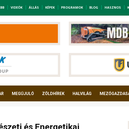
EBB
VIDEÓK
ÁLLÁS
KÉPEK
PROGRAMOK
BLOG
HASZNOS
AR
MEGÚJULÓ
ZÖLDHÍREK
HALVILÁG
MEZŐGAZDAS
észeti és Energetikai