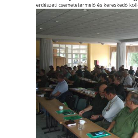
erdészeti csemetetermelő és kereskedő koll