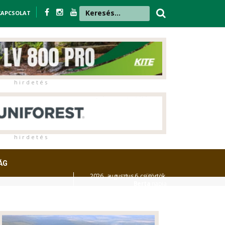
KAPCSOLAT
h i r d e t é s
h i r d e t é s
ÁG
2026. augusztus 6. csütörtök,
Berta
napja