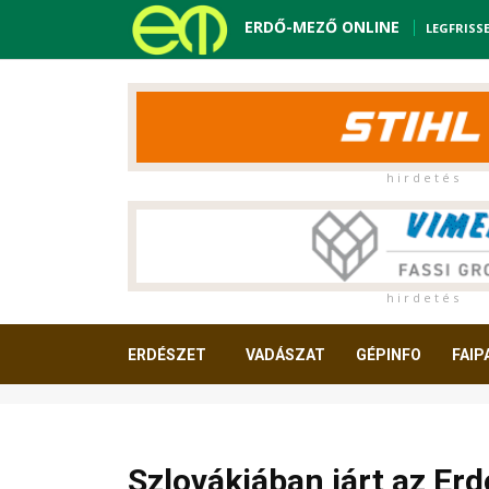
ERDŐ-MEZŐ ONLINE
LEGFRISS
h i r d e t é s
h i r d e t é s
ERDÉSZET
VADÁSZAT
GÉPINFO
FAIP
OLVASNIVALÓ
Szlovákiában járt az Erd