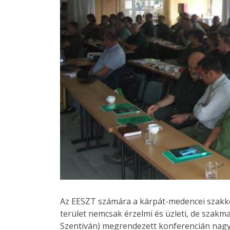
Az EESZT számára a kárpát-medencei szakko
terület nemcsak érzelmi és üzleti, de szakma
Szentiván) megrendezett konferencián nagy