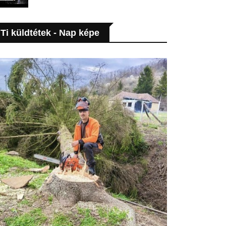
Ti küldtétek - Nap képe