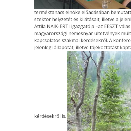
terméktanács elnöke előadásában bemutatta
szektor helyzetét és kilátásait, illetve a jel
Attila NAIK-ERTI igazgatója –az EESZT válas
magyarországi nemesnyár ültetvények múltjáró
kapcsolatos szakmai kérdésekről. A konferen
jelenlegi állapotát, illetve tájékoztatást ka
kérdésekről is.