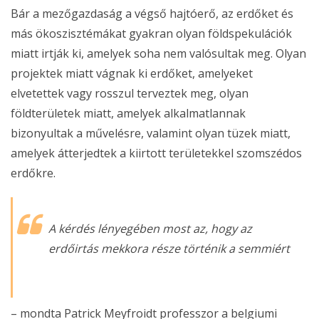
Bár a mezőgazdaság a végső hajtóerő, az erdőket és
más ökoszisztémákat gyakran olyan földspekulációk
miatt irtják ki, amelyek soha nem valósultak meg. Olyan
projektek miatt vágnak ki erdőket, amelyeket
elvetettek vagy rosszul terveztek meg, olyan
földterületek miatt, amelyek alkalmatlannak
bizonyultak a művelésre, valamint olyan tüzek miatt,
amelyek átterjedtek a kiirtott területekkel szomszédos
erdőkre.
A kérdés lényegében most az, hogy az
erdőirtás mekkora része történik a semmiért
– mondta Patrick Meyfroidt professzor a belgiumi