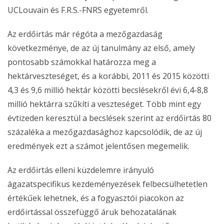
UCLouvain és F.R.S.-FNRS egyetemről.
Az erdőirtás már régóta a mezőgazdaság
következménye, de az új tanulmány az első, amely
pontosabb számokkal határozza meg a
hektárveszteséget, és a korábbi, 2011 és 2015 közötti
4,3 és 9,6 millió hektár közötti becslésekről évi 6,4-8,8
millió hektárra szűkíti a veszteséget. Több mint egy
évtizeden keresztül a becslések szerint az erdőirtás 80
százaléka a mezőgazdasághoz kapcsolódik, de az új
eredmények ezt a számot jelentősen megemelik.
Az erdőirtás elleni küzdelemre irányuló
ágazatspecifikus kezdeményezések felbecsülhetetlen
értékűek lehetnek, és a fogyasztói piacokon az
erdőirtással összefüggő áruk behozatalának