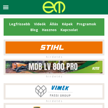
Legfrissebb
Videók
Állás
Képek
Programok
Blog
Hasznos
Kapcsolat
h i r d e t é s
h i r d e t é s
h i r d e t é s