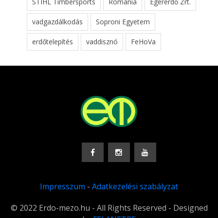
STIHL Timbersports
Románia
Egererdő Zrt.
vadgazdálkodás
Soproni Egyetem
erdőtelepítés
vaddisznó
FeHoVa
Impresszum
-
Adatkezelési szabályzat
© 2022 Erdo-mezo.hu - All Rights Reserved - Designed