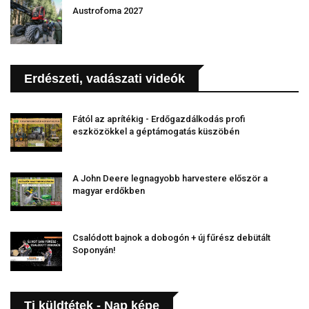
Austrofoma 2027
Erdészeti, vadászati videók
Fától az aprítékig - Erdőgazdálkodás profi
eszközökkel a géptámogatás küszöbén
A John Deere legnagyobb harvestere először a
magyar erdőkben
Csalódott bajnok a dobogón + új fűrész debütált
Soponyán!
Ti küldtétek - Nap képe