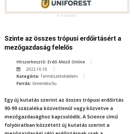
h i r d e t é s
Szinte az összes trópusi erdőirtásért a
mezőgazdaság felelős
Hírszerkesztő: Erdő-Mező Online
2022.10.10.
Kategória:
Természetvédelem
Forrás:
Greendex.hu
Egy új kutatás szerint az összes trópusi erdőirtás
90-99 százaléka közvetlenül vagy közvetve a
mezőgazdasághoz kapcsolódik. A Science című
folyóiratban közzétett új kutatás szerint a
mezőgazdasági célú erdőirtásnak csak a