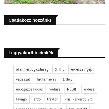
Csatlakozz hozzánk!
Leggyakoribb cimkék
állami erdőgazdaság
STIHL
erdészeti gép
vadászat
fakitermelés
Erdély
erdőgazdálkodás
vadász
NÉBIH
erdész
favágó
erdő
traktor
Pilisi Parkerdő Zrt.