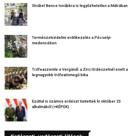
Strúbel Bence továbbra is legyőzhetetlen a Mátrában
Természetvédelmi erdőkezelés a Pécselyi-
medencében
Trófeaszemle a Vergánál: a Zirci Erdészetnél esett a
legnagyobb trófeatömegű bika
Ezúttal is számos erdészt tüntettek ki október 23.
alkalmából (+KÉPEK)