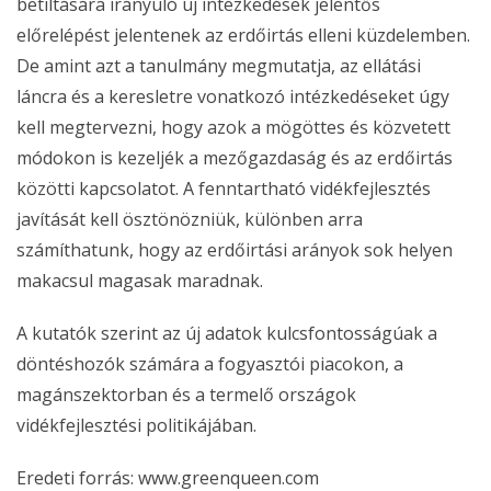
betiltására irányuló új intézkedések jelentős
előrelépést jelentenek az erdőirtás elleni küzdelemben.
De amint azt a tanulmány megmutatja, az ellátási
láncra és a keresletre vonatkozó intézkedéseket úgy
kell megtervezni, hogy azok a mögöttes és közvetett
módokon is kezeljék a mezőgazdaság és az erdőirtás
közötti kapcsolatot. A fenntartható vidékfejlesztés
javítását kell ösztönözniük, különben arra
számíthatunk, hogy az erdőirtási arányok sok helyen
makacsul magasak maradnak.
A kutatók szerint az új adatok kulcsfontosságúak a
döntéshozók számára a fogyasztói piacokon, a
magánszektorban és a termelő országok
vidékfejlesztési politikájában.
Eredeti forrás: www.greenqueen.com