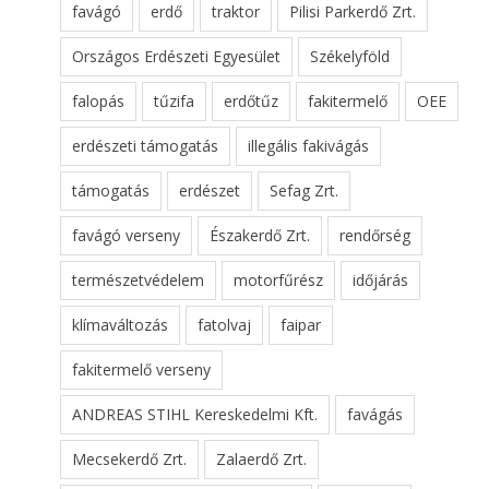
favágó
erdő
traktor
Pilisi Parkerdő Zrt.
Országos Erdészeti Egyesület
Székelyföld
falopás
tűzifa
erdőtűz
fakitermelő
OEE
erdészeti támogatás
illegális fakivágás
támogatás
erdészet
Sefag Zrt.
favágó verseny
Északerdő Zrt.
rendőrség
természetvédelem
motorfűrész
időjárás
klímaváltozás
fatolvaj
faipar
fakitermelő verseny
ANDREAS STIHL Kereskedelmi Kft.
favágás
Mecsekerdő Zrt.
Zalaerdő Zrt.