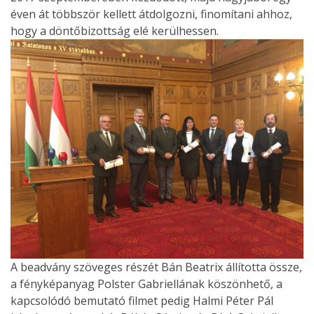
éven át többször kellett átdolgozni, finomítani ahhoz,
hogy a döntőbizottság elé kerülhessen.
A beadvány szöveges részét Bán Beatrix állította össze,
a fényképanyag Polster Gabriellának köszönhető, a
kapcsolódó bemutató filmet pedig Halmi Péter Pál