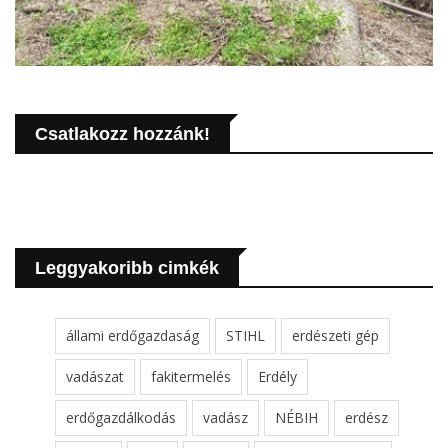
Csatlakozz hozzánk!
Leggyakoribb cimkék
állami erdőgazdaság
STIHL
erdészeti gép
vadászat
fakitermelés
Erdély
erdőgazdálkodás
vadász
NÉBIH
erdész