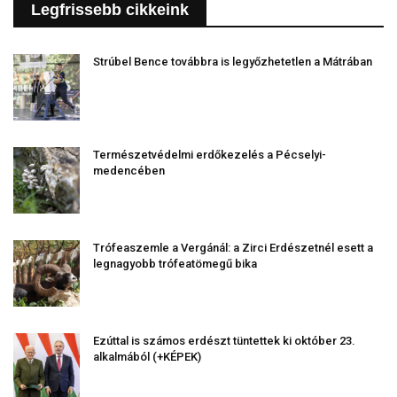
Legfrissebb cikkeink
Strúbel Bence továbbra is legyőzhetetlen a Mátrában
Természetvédelmi erdőkezelés a Pécselyi-
medencében
Trófeaszemle a Vergánál: a Zirci Erdészetnél esett a
legnagyobb trófeatömegű bika
Ezúttal is számos erdészt tüntettek ki október 23.
alkalmából (+KÉPEK)