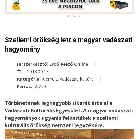
h i r d e t é s
Szellemi örökség lett a magyar vadászati
hagyomány
Hírszerkesztő: Erdő-Mező Online
2018.09.18.
,
Kategória:
Kiemelt
Vadászati kultúra
Forrás:
55770
Történetének legnagyobb sikerét érte el a
Vadászati Kulturális Egyesület. A magyar vadászati
hagyományok ugyanis felkerültek a szellemi
kulturális örökség nemzeti jegyzékére.