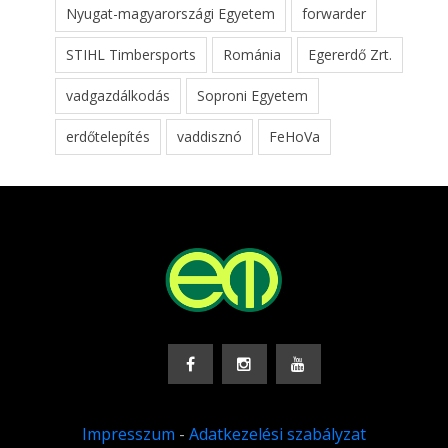
Nyugat-magyarországi Egyetem
forwarder
STIHL Timbersports
Románia
Egererdő Zrt.
vadgazdálkodás
Soproni Egyetem
erdőtelepítés
vaddisznó
FeHoVa
Impresszum
-
Adatkezelési szabályzat