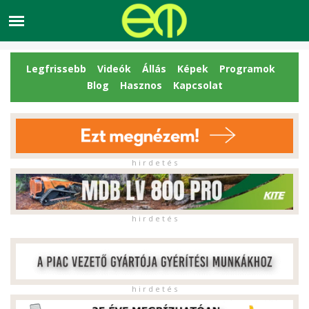
Legfrissebb
Videók
Állás
Képek
Programok
Blog
Hasznos
Kapcsolat
h i r d e t é s
h i r d e t é s
h i r d e t é s