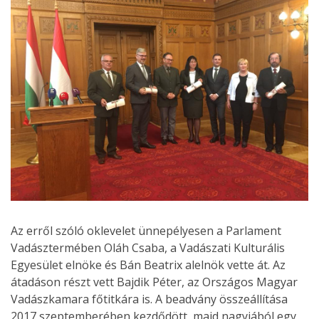
Az erről szóló oklevelet ünnepélyesen a Parlament
Vadásztermében Oláh Csaba, a Vadászati Kulturális
Egyesület elnöke és Bán Beatrix alelnök vette át. Az
átadáson részt vett Bajdik Péter, az Országos Magyar
Vadászkamara főtitkára is. A beadvány összeállítása
2017 szeptemberében kezdődött, majd nagyjából egy