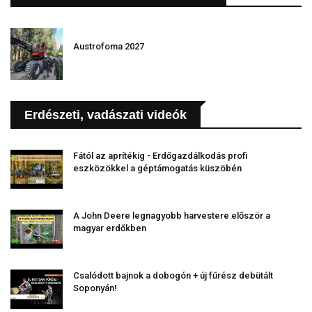
Austrofoma 2027
Erdészeti, vadászati videók
Fától az aprítékig - Erdőgazdálkodás profi
eszközökkel a géptámogatás küszöbén
A John Deere legnagyobb harvestere először a
magyar erdőkben
Csalódott bajnok a dobogón + új fűrész debütált
Soponyán!