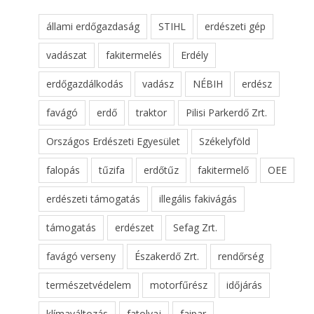
állami erdőgazdaság
STIHL
erdészeti gép
vadászat
fakitermelés
Erdély
erdőgazdálkodás
vadász
NÉBIH
erdész
favágó
erdő
traktor
Pilisi Parkerdő Zrt.
Országos Erdészeti Egyesület
Székelyföld
falopás
tűzifa
erdőtűz
fakitermelő
OEE
erdészeti támogatás
illegális fakivágás
támogatás
erdészet
Sefag Zrt.
favágó verseny
Északerdő Zrt.
rendőrség
természetvédelem
motorfűrész
időjárás
klímaváltozás
fatolvaj
faipar