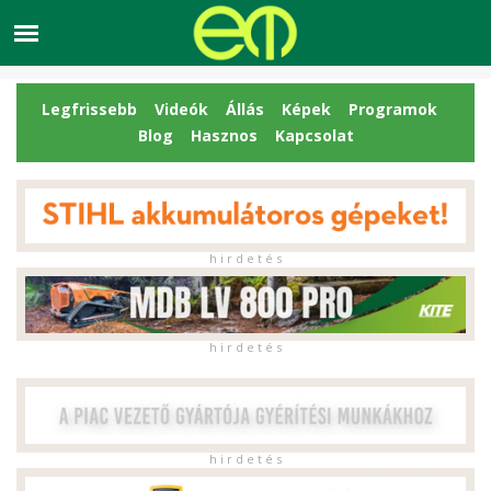
Legfrissebb
Videók
Állás
Képek
Programok
Blog
Hasznos
Kapcsolat
h i r d e t é s
h i r d e t é s
h i r d e t é s