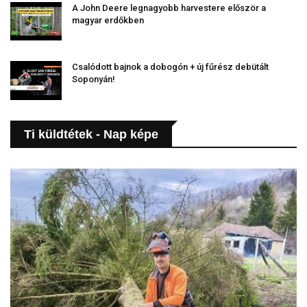
A John Deere legnagyobb harvestere először a
magyar erdőkben
Csalódott bajnok a dobogón + új fűrész debütált
Soponyán!
Ti küldtétek - Nap képe