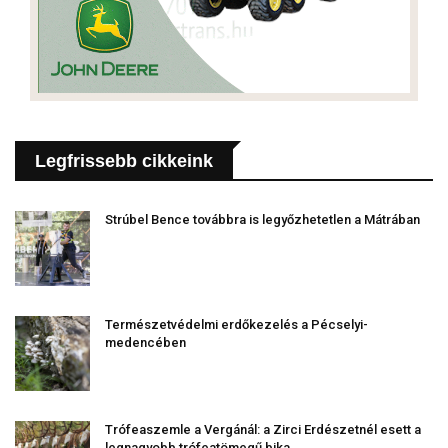
Legfrissebb cikkeink
Strúbel Bence továbbra is legyőzhetetlen a Mátrában
Természetvédelmi erdőkezelés a Pécselyi-
medencében
Trófeaszemle a Vergánál: a Zirci Erdészetnél esett a
legnagyobb trófeatömegű bika