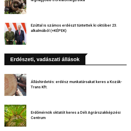
Ezúttal is számos erdészt tüntettek ki október 23.
alkalmából (+KÉPEK)
Erdészeti, vadászati állások
Álláshirdetés: erdész munkatársakat keres a Kozák-
Trans Kft.
Erdőmérnök oktatót keres a Déli Agrárszakképzési
Centrum