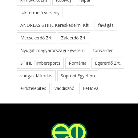
fakitermelő verseny
ANDREAS STIHL Kereskedelmi Kft.
favágás
Mecsekerdő Zrt.
Zalaerdő Zrt.
Nyugat-magyarországi Egyetem
forwarder
STIHL Timbersports
Románia
Egererdő Zrt.
vadgazdálkodás
Soproni Egyetem
erdőtelepítés
vaddisznó
FeHoVa