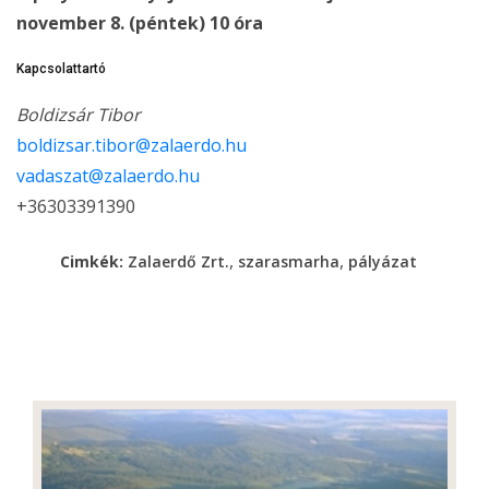
november 8. (péntek) 10 óra
Kapcsolattartó
Boldizsár Tibor
boldizsar.tibor@zalaerdo.hu
vadaszat@zalaerdo.hu
+36303391390
,
,
Cimkék:
Zalaerdő Zrt.
szarasmarha
pályázat