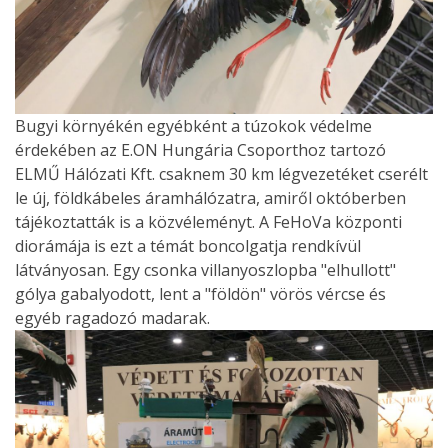
Bugyi környékén egyébként a túzokok védelme
érdekében az E.ON Hungária Csoporthoz tartozó
ELMŰ Hálózati Kft. csaknem 30 km légvezetéket cserélt
le új, földkábeles áramhálózatra, amiről októberben
tájékoztatták is a közvéleményt. A FeHoVa központi
diorámája is ezt a témát boncolgatja rendkívül
látványosan. Egy csonka villanyoszlopba "elhullott"
gólya gabalyodott, lent a "földön" vörös vércse és
egyéb ragadozó madarak.