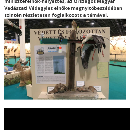
miniszterelnök-helyettes, az Országos Magyar
Vadászati Védegylet elnöke megnyitóbeszédében
szintén részletesen foglalkozott a témával.