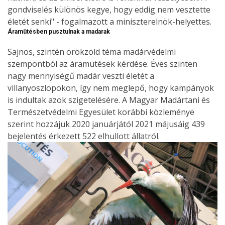
gondviselés különös kegye, hogy eddig nem vesztette
életét senki" - fogalmazott a miniszterelnök-helyettes.
Áramütésben pusztulnak a madarak
Sajnos, szintén örökzöld téma madárvédelmi
szempontból az áramütések kérdése. Éves szinten
nagy mennyiségű madár veszti életét a
villanyoszlopokon, így nem meglepő, hogy kampányok
is indultak azok szigetelésére. A Magyar Madártani és
Természetvédelmi Egyesület korábbi közleménye
szerint hozzájuk 2020 januárjától 2021 májusáig 439
bejelentés érkezett 522 elhullott állatról.