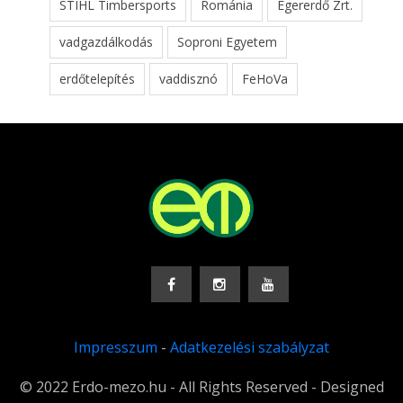
STIHL Timbersports
Románia
Egererdő Zrt.
vadgazdálkodás
Soproni Egyetem
erdőtelepítés
vaddisznó
FeHoVa
Impresszum
-
Adatkezelési szabályzat
© 2022 Erdo-mezo.hu - All Rights Reserved - Designed