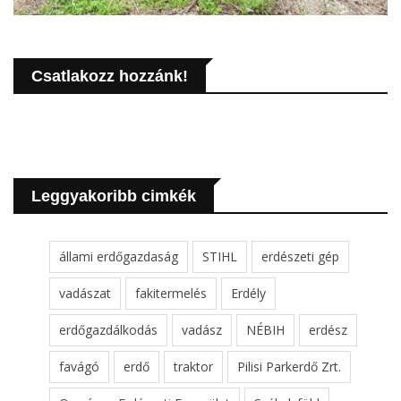
Csatlakozz hozzánk!
Leggyakoribb cimkék
állami erdőgazdaság
STIHL
erdészeti gép
vadászat
fakitermelés
Erdély
erdőgazdálkodás
vadász
NÉBIH
erdész
favágó
erdő
traktor
Pilisi Parkerdő Zrt.