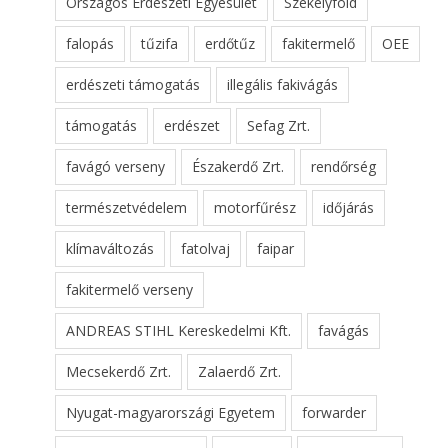
Országos Erdészeti Egyesület
Székelyföld
falopás
tűzifa
erdőtűz
fakitermelő
OEE
erdészeti támogatás
illegális fakivágás
támogatás
erdészet
Sefag Zrt.
favágó verseny
Északerdő Zrt.
rendőrség
természetvédelem
motorfűrész
időjárás
klímaváltozás
fatolvaj
faipar
fakitermelő verseny
ANDREAS STIHL Kereskedelmi Kft.
favágás
Mecsekerdő Zrt.
Zalaerdő Zrt.
Nyugat-magyarországi Egyetem
forwarder