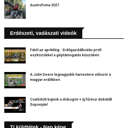
Austrofoma 2027
Erdészeti, vadászati videók
Fától az aprítékig - Erdőgazdálkodás profi
eszközökkel a géptámogatás küszöbén
A John Deere legnagyobb harvestere először a
magyar erdőkben
Csalódott bajnok a dobogón + új fűrész debütált
Soponyán!
Ti küldtétek - Nap képe