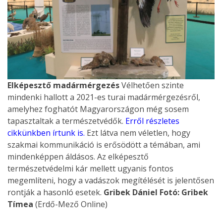
Elképesztő madármérgezés
Vélhetően szinte
mindenki hallott a 2021-es turai madármérgezésről,
amelyhez foghatót Magyarországon még sosem
tapasztaltak a természetvédők.
Erről részletes
cikkünkben írtunk is.
Ezt látva nem véletlen, hogy
szakmai kommunikáció is erősödött a témában, ami
mindenképpen áldásos. Az elképesztő
természetvédelmi kár mellett ugyanis fontos
megemlíteni, hogy a vadászok megítélését is jelentősen
rontják a hasonló esetek.
Gribek Dániel
Fotó: Gribek
Tímea
(Erdő-Mező Online)