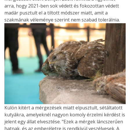
arra, hogy 2021-ben sok védett és fokozottan védett
madár pusztult el a tiltott módszer miatt, amit a
szakmának véleménye szerint nem szabad tolerálnia.
Külön kitért a mérgezések miatt elpusztult, sétáltatott
kutyákra, amelyeknél nagyon komoly érzelmi kérdést is
jelent egy állat elvesztése. "Ezek a mérgek láncszerűen
hatnak, és az emberéletre is rendkívül veszélyesek. A