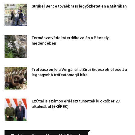
Strúbel Bence továbbra is legyőzhetetlen a Mátrában
Természetvédelmi erdőkezelés a Pécselyi-
medencében
Trófeaszemle a Vergánál: a Zirci Erdészetnél esett a
legnagyobb trófeatömegű bika
Ezúttal is számos erdészt tüntettek ki október 23.
alkalmából (+KÉPEK)