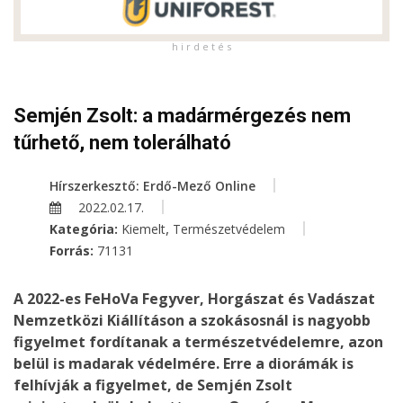
h i r d e t é s
Semjén Zsolt: a madármérgezés nem
tűrhető, nem tolerálható
Hírszerkesztő: Erdő-Mező Online
2022.02.17.
,
Kategória:
Kiemelt
Természetvédelem
Forrás:
71131
A 2022-es FeHoVa Fegyver, Horgászat és Vadászat
Nemzetközi Kiállításon a szokásosnál is nagyobb
figyelmet fordítanak a természetvédelemre, azon
belül is madarak védelmére. Erre a diorámák is
felhívják a figyelmet, de Semjén Zsolt