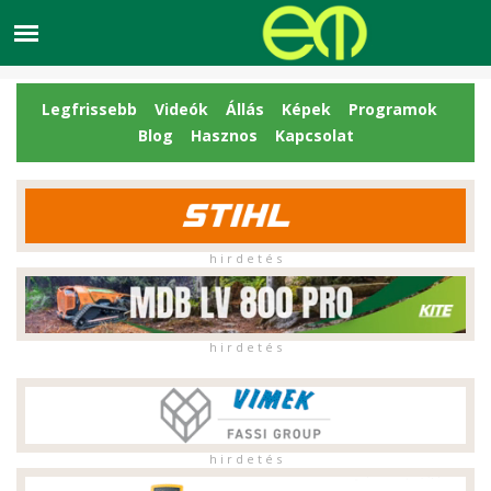
Legfrissebb
Videók
Állás
Képek
Programok
Blog
Hasznos
Kapcsolat
h i r d e t é s
h i r d e t é s
h i r d e t é s