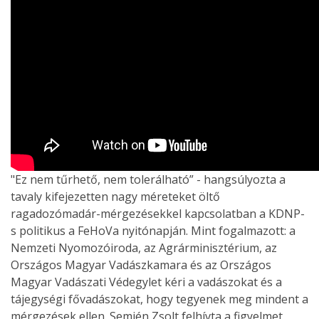
"Ez nem tűrhető, nem tolerálható” - hangsúlyozta a
tavaly kifejezetten nagy méreteket öltő
ragadozómadár-mérgezésekkel kapcsolatban a KDNP-
s politikus a FeHoVa nyitónapján. Mint fogalmazott: a
Nemzeti Nyomozóiroda, az Agrárminisztérium, az
Országos Magyar Vadászkamara és az Országos
Magyar Vadászati Védegylet kéri a vadászokat és a
tájegységi fővadászokat, hogy tegyenek meg mindent a
mérgezések ellen. Semjén Zsolt felhívta a figyelmet