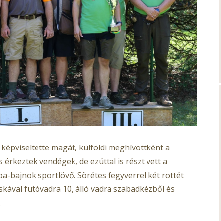
épviseltette magát, külföldi meghívottként a
érkeztek vendégek, de ezúttal is részt vett a
-bajnok sportlövő. Sörétes fegyverrel két rottét
puskával futóvadra 10, álló vadra szabadkézből és
.