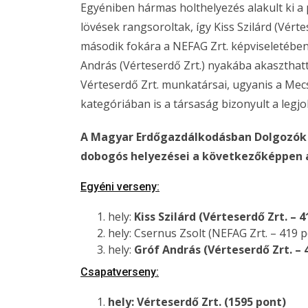
Egyéniben hármas holthelyezés alakult ki a 
lövések rangsoroltak, így Kiss Szilárd (Vért
második fokára a NEFAG Zrt. képviseletében
András (Vérteserdő Zrt.) nyakába akasztha
Vérteserdő Zrt. munkatársai, ugyanis a Me
kategóriában is a társaság bizonyult a legj
A Magyar Erdőgazdálkodásban Dolgozók 
dobogós helyezései a következőképpen a
Egyéni verseny:
hely:
Kiss Szilárd (Vérteserdő Zrt. – 4
hely: Csernus Zsolt (NEFAG Zrt. – 419 p
hely:
Gróf András (Vérteserdő Zrt. – 
Csapatverseny:
hely: Vérteserdő Zrt. (1595 pont)