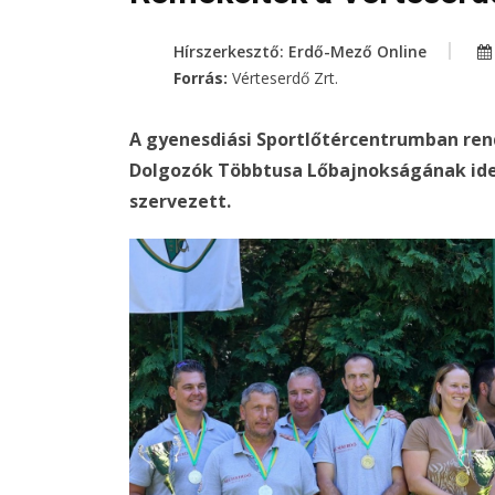
Hírszerkesztő: Erdő-Mező Online
Forrás:
Vérteserdő Zrt.
A gyenesdiási Sportlőtércentrumban re
Dolgozók Többtusa Lőbajnokságának idei 
szervezett.