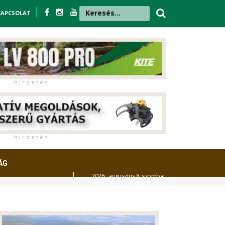
KAPCSOLAT
h i r d e t é s
h i r d e t é s
ÁG
2026. augusztus 8. szombat,
László
napja