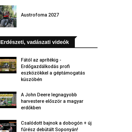
Austrofoma 2027
Erdészeti, vadászati videók
Fától az aprítékig -
Erdőgazdálkodás profi
eszközökkel a géptámogatás
küszöbén
A John Deere legnagyobb
harvestere először a magyar
erdőkben
Csalódott bajnok a dobogón + új
fűrész debütált Soponyán!