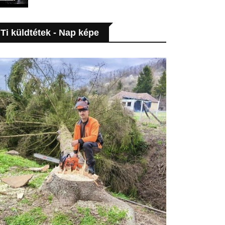
Ti küldtétek - Nap képe