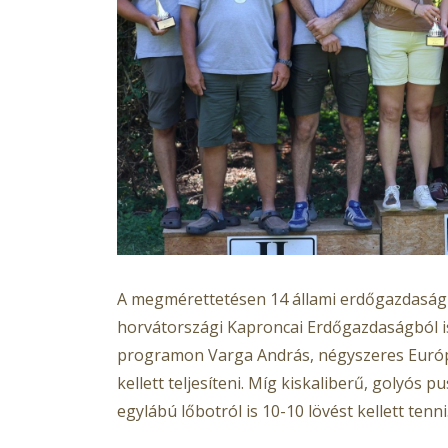
A megmérettetésen 14 állami erdőgazdaság k
horvátországi Kaproncai Erdőgazdaságból is 
programon Varga András, négyszeres Európa
kellett teljesíteni. Míg kiskaliberű, golyós 
egylábú lőbotról is 10-10 lövést kellett tenni