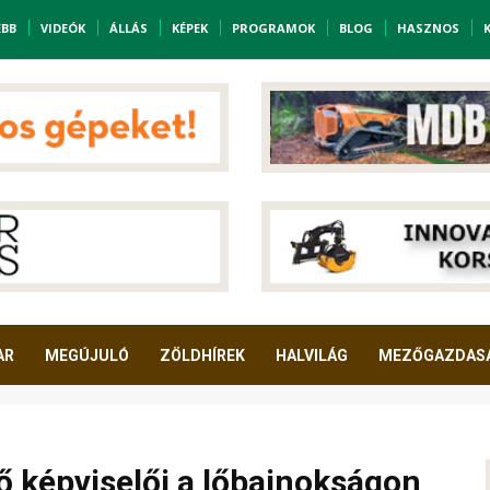
EBB
VIDEÓK
ÁLLÁS
KÉPEK
PROGRAMOK
BLOG
HASZNOS
AR
MEGÚJULÓ
ZÖLDHÍREK
HALVILÁG
MEZŐGAZDAS
 képviselői a lőbajnokságon