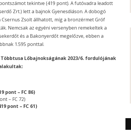
pontszámot tekintve (419 pont). A futóvadra leadott
eserdő Zrt.) lett a bajnok Gyenesdiáson. A dobogó
 Csernus Zsolt állhatott, míg a bronzérmet Gróf
tták. Nemcsak az egyéni versenyben remekeltek a
csekerdőt és a Bakonyerdőt megelőzve, ebben a
obbnak 1.595 ponttal.
Többtusa Lőbajnokságának 2023/6. fordulójának
lakultak:
19 pont – FC 86)
ont – FC 72)
419 pont – FC 61)