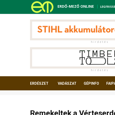
ERDŐ-MEZŐ ONLINE
LEGFRISS
h i r d e t é s
h i r d e t é s
ERDÉSZET
VADÁSZAT
GÉPINFO
FAIP
OLVASNIVALÓ
Remekeltek a Vérteserdő