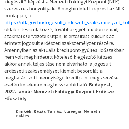
kiegészítő képzést a Nemzeti Földügyi Központ (NFK)
szervezi és bonyolítja le. A meghirdetett képzést az NFK
honlapján, a
https://nfk.gov.hu/Jogosult_erdeszeti_szakszemelyzet_k
oldalon tesszük közzé, továbbá egyéb módon (email,
szakmai szervezetek útján) is értesítést küldünk az
érintett jogosult erdészeti szakszemélyzet részére.
Amennyiben az aktuális kreditpont-gyűjtési időszakban
nem volt meghirdetett kötelező kiegészítő képzés,
akkor annak teljesítése nem elvárható, a jogosult
erdészeti szakszemélyzet kiemelt besorolás a
meghatározott mennyiségű kreditpont megszerzése
esetén kérelemre meghosszabbítható.
Budapest,
2022. január
Nemzeti Földügyi Központ
Erdészeti
Főosztály
,
,
Cimkék:
Répás Tamás
Norvégia
Németh
Balázs