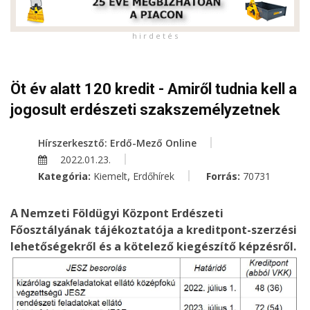
h i r d e t é s
Öt év alatt 120 kredit - Amiről tudnia kell a
jogosult erdészeti szakszemélyzetnek
Hírszerkesztő: Erdő-Mező Online
2022.01.23.
,
Kategória:
Kiemelt
Erdőhírek
Forrás:
70731
A Nemzeti Földügyi Központ Erdészeti
Főosztályának tájékoztatója a kreditpont-szerzési
lehetőségekről és a kötelező kiegészítő képzésről.