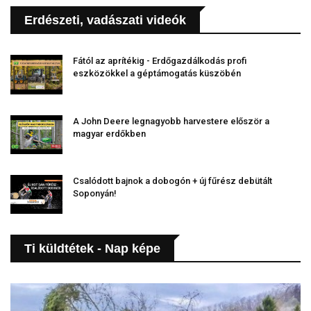
Erdészeti, vadászati videók
Fától az aprítékig - Erdőgazdálkodás profi
eszközökkel a géptámogatás küszöbén
A John Deere legnagyobb harvestere először a
magyar erdőkben
Csalódott bajnok a dobogón + új fűrész debütált
Soponyán!
Ti küldtétek - Nap képe