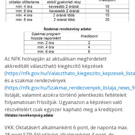
Az NFK holnapján az aktuálisan meghirdetett
akkreditált választható kiegészítő képzések
(
https://nfk.gov.hu/Valaszthato_kiegeszito_kepzesek_lis
és a szakmai rendezvények
(
https://nfk.gov.hu/Szakmai_rendezvenyek_listaja_news_
listáját, valamint azokra történő jelentkezés feltételeit
folyamatosan frissítjük. Ugyanazon a képzésen való
részvételért csak egyszer kapható meg a kreditpont.
Oktatási tevékenység adatai
VKK: Oktatásért alkalmanként 6 pont, de naponta max.
18 pont SZR: Előadásért alkalmanként 4 pont, de