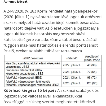
Átmeneti időszak
A 244/2020. (V. 28.) Korm. rendelet hatálybalépésekor
(2020. július 1.) nyilvántartásban lévő jogosult erdészeti
szakszemélyzet határozatlan idejű kiemelt besorolása
határozott idejűvé vált. Az ő esetükben a jogszabály a
jogosulti kiemelt besorolás meghosszabbítási
kötelezettségére vonatkozóan a többi besorolásától
függően más-más határidőt és elérendő pontszámot
írt elő, ezeket az alábbi táblázat tartalmazza.
Kötelező kiegészítő képzés
A szakmai szabályok és
jogszabályok változásaival, alkalmazásukkal
összefüggő, szükség szerint meghirdetett kötelező