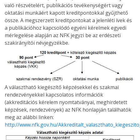
való részvételért, publikációs tevékenységért vagy
oktatási munkáért kapott kreditpontokkal gyűjthető
össze. A megszerzett kreditpontokat a jelenléti ívek és
a publikációhoz kapcsolódó egyéni kérelmek egyedi
mérlegelése alapján az NFK jegyzi be az erdészeti
szakirányítói névjegyzékbe.
A választható kiegészítő képzésekkel és szakmai
rendezvényekkel kapcsolatos információk
(akkreditációs kérelem nyomtatványai, meghirdetett
képzések, rendezvények) az NFK honlapján találhatók
meg az alábbi linken:
http://www.nfk.gov.hu/Akkreditalt_valaszthato_kiegeszi