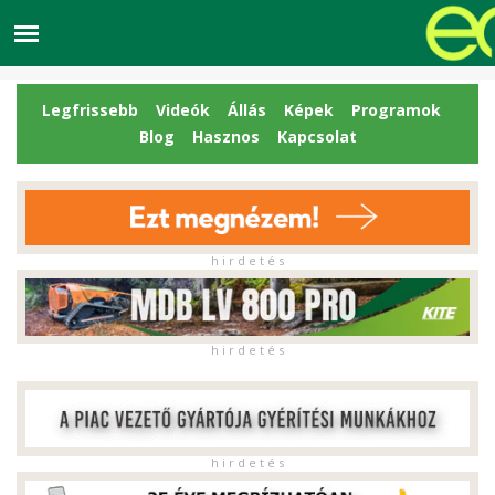
Legfrissebb
Videók
Állás
Képek
Programok
Blog
Hasznos
Kapcsolat
h i r d e t é s
h i r d e t é s
h i r d e t é s