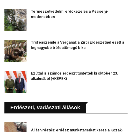
Természetvédelmi erdőkezelés a Pécselyi-
medencében
Trófeaszemle a Vergánál: a Zirci Erdészetnél esett a
legnagyobb trófeatömegű bika
Ezúttal is számos erdészt tüntettek ki október 23.
alkalmából (+KÉPEK)
Erdészeti, vadászati állások
Álláshirdetés: erdész munkatársakat keres a Kozák-