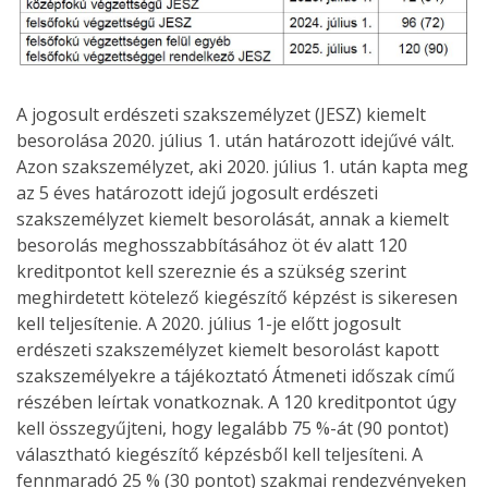
A jogosult erdészeti szakszemélyzet (JESZ) kiemelt
besorolása 2020. július 1. után határozott idejűvé vált.
Azon szakszemélyzet, aki 2020. július 1. után kapta meg
az 5 éves határozott idejű jogosult erdészeti
szakszemélyzet kiemelt besorolását, annak a kiemelt
besorolás meghosszabbításához öt év alatt 120
kreditpontot kell szereznie és a szükség szerint
meghirdetett kötelező kiegészítő képzést is sikeresen
kell teljesítenie. A 2020. július 1-je előtt jogosult
erdészeti szakszemélyzet kiemelt besorolást kapott
szakszemélyekre a tájékoztató Átmeneti időszak című
részében leírtak vonatkoznak. A 120 kreditpontot úgy
kell összegyűjteni, hogy legalább 75 %-át (90 pontot)
választható kiegészítő képzésből kell teljesíteni. A
fennmaradó 25 % (30 pontot) szakmai rendezvényeken