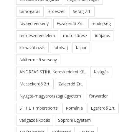
támogatás
erdészet
Sefag Zrt.
favágó verseny
Északerdő Zrt.
rendőrség
természetvédelem
motorfűrész
időjárás
klímaváltozás
fatolvaj
faipar
fakitermelő verseny
ANDREAS STIHL Kereskedelmi Kft.
favágás
Mecsekerdő Zrt.
Zalaerdő Zrt.
Nyugat-magyarországi Egyetem
forwarder
STIHL Timbersports
Románia
Egererdő Zrt.
vadgazdálkodás
Soproni Egyetem