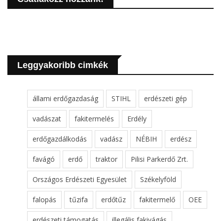
Leggyakoribb cimkék
állami erdőgazdaság
STIHL
erdészeti gép
vadászat
fakitermelés
Erdély
erdőgazdálkodás
vadász
NÉBIH
erdész
favágó
erdő
traktor
Pilisi Parkerdő Zrt.
Országos Erdészeti Egyesület
Székelyföld
falopás
tűzifa
erdőtűz
fakitermelő
OEE
erdészeti támogatás
illegális fakivágás