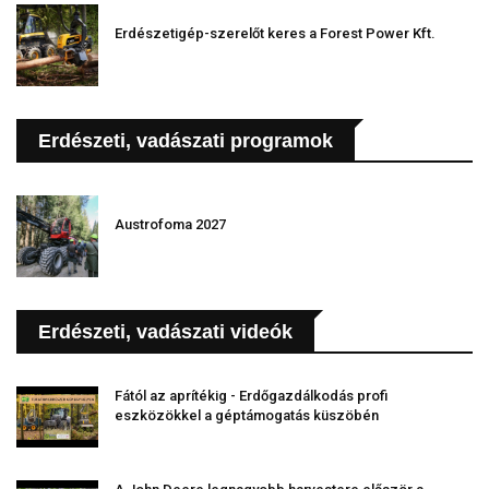
Erdészetigép-szerelőt keres a Forest Power Kft.
Erdészeti, vadászati programok
Austrofoma 2027
Erdészeti, vadászati videók
Fától az aprítékig - Erdőgazdálkodás profi
eszközökkel a géptámogatás küszöbén