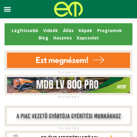
Legfrissebb
Videók
Állás
Képek
Programok
Blog
Hasznos
Kapcsolat
h i r d e t é s
h i r d e t é s
h i r d e t é s