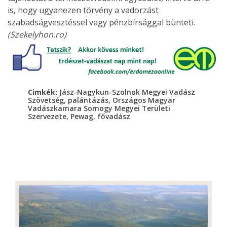
is, hogy ugyanezen törvény a vadorzást
szabadságvesztéssel vagy pénzbírsággal bünteti.
(Szekelyhon.ro)
Cimkék:
Jász-Nagykun-Szolnok Megyei Vadász
,
,
Szövetség
palántázás
Országos Magyar
Vadászkamara Somogy Megyei Területi
,
,
Szervezete
Pewag
fővadász