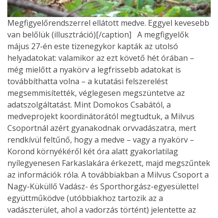
Megfigyelőrendszerrel ellátott medve. Eggyel kevesebb
van belőlük (illusztráció)[/caption] A megfigyelők
május 27-én este tizenegykor kapták az utolsó
helyadatokat: valamikor az ezt követő hét órában –
még mielőtt a nyakörv a legfrissebb adatokat is
továbbíthatta volna – a kutatási felszerelést
megsemmisítették, véglegesen megszüntetve az
adatszolgáltatást. Mint Domokos Csabától, a
medveprojekt koordinátorától megtudtuk, a Milvus
Csoportnál azért gyanakodnak orvvadászatra, mert
rendkívül feltűnő, hogy a medve – vagy a nyakörv –
Korond környékéről két óra alatt gyakorlatilag
nyílegyenesen Farkaslakára érkezett, majd megszűntek
az információk róla. A továbbiakban a Milvus Csoport a
Nagy-Küküllő Vadász- és Sporthorgász-egyesülettel
együttműködve (utóbbiakhoz tartozik az a
vadászterület, ahol a vadorzás történt) jelentette az