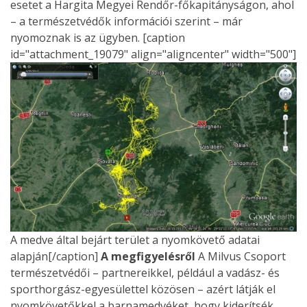
esetet a Hargita Megyei Rendőr-főkapitányságon, ahol
– a természetvédők információi szerint – már
nyomoznak is az ügyben. [caption
id="attachment_19079" align="aligncenter" width="500"]
A medve által bejárt terület a nyomkövető adatai
alapján[/caption]
A megfigyelésről
A Milvus Csoport
természetvédői – partnereikkel, például a vadász- és
sporthorgász-egyesülettel közösen – azért látják el
nyomkövetőkkel a barnamedvéket, hogy kiderítsék,