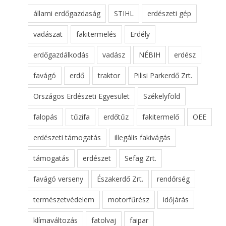
állami erdőgazdaság
STIHL
erdészeti gép
vadászat
fakitermelés
Erdély
erdőgazdálkodás
vadász
NÉBIH
erdész
favágó
erdő
traktor
Pilisi Parkerdő Zrt.
Országos Erdészeti Egyesület
Székelyföld
falopás
tűzifa
erdőtűz
fakitermelő
OEE
erdészeti támogatás
illegális fakivágás
támogatás
erdészet
Sefag Zrt.
favágó verseny
Északerdő Zrt.
rendőrség
természetvédelem
motorfűrész
időjárás
klímaváltozás
fatolvaj
faipar