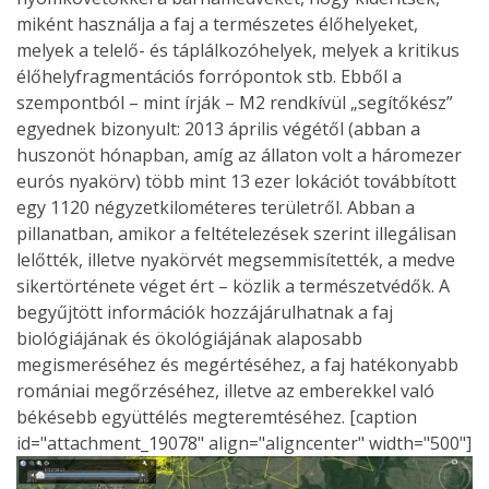
miként használja a faj a természetes élőhelyeket,
melyek a telelő- és táplálkozóhelyek, melyek a kritikus
élőhelyfragmentációs forrópontok stb. Ebből a
szempontból – mint írják – M2 rendkívül „segítőkész”
egyednek bizonyult: 2013 április végétől (abban a
huszonöt hónapban, amíg az állaton volt a háromezer
eurós nyakörv) több mint 13 ezer lokációt továbbított
egy 1120 négyzetkilométeres területről. Abban a
pillanatban, amikor a feltételezések szerint illegálisan
lelőtték, illetve nyakörvét megsemmisítették, a medve
sikertörténete véget ért – közlik a természetvédők. A
begyűjtött információk hozzájárulhatnak a faj
biológiájának és ökológiájának alaposabb
megismeréséhez és megértéséhez, a faj hatékonyabb
romániai megőrzéséhez, illetve az emberekkel való
békésebb együttélés megteremtéséhez. [caption
id="attachment_19078" align="aligncenter" width="500"]