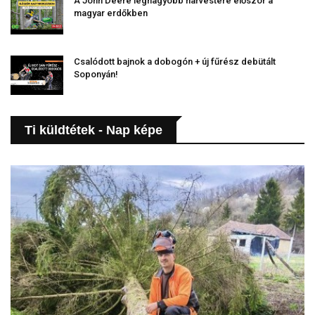
A John Deere legnagyobb harvestere először a
magyar erdőkben
Csalódott bajnok a dobogón + új fűrész debütált
Soponyán!
Ti küldtétek - Nap képe