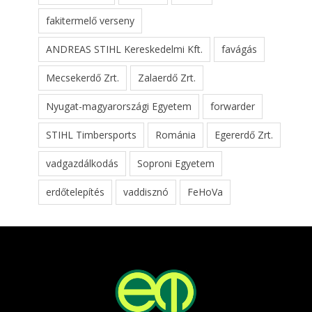
fakitermelő verseny
ANDREAS STIHL Kereskedelmi Kft.
favágás
Mecsekerdő Zrt.
Zalaerdő Zrt.
Nyugat-magyarországi Egyetem
forwarder
STIHL Timbersports
Románia
Egererdő Zrt.
vadgazdálkodás
Soproni Egyetem
erdőtelepítés
vaddisznó
FeHoVa