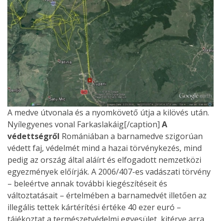
A medve útvonala és a nyomkövető útja a kilövés után.
Nyílegyenes vonal Farkaslakáig[/caption]
A
védettségről
Romániában a barnamedve szigorúan
védett faj, védelmét mind a hazai törvénykezés, mind
pedig az ország által aláírt és elfogadott nemzetközi
egyezmények előírják. A 2006/407-es vadászati törvény
– beleértve annak további kiegészítéseit és
változtatásait – értelmében a barnamedvét illetően az
illegális tettek kártérítési értéke 40 ezer euró –
tájékoztat a természetvédelmi egyesület, kitérve arra