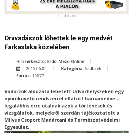
h i r d e t é s
Orvvadászok lőhettek le egy medvét
Farkaslaka közelében
Hírszerkesztő: Erdő-Mező Online
2015.06.04.
Kategória:
Vadhírek
Forrás:
19077
Vadorzók áldozata lehetett Udvarhelyszéken egy
nyomkövető rendszerrel ellátott barnamedve –
legalábbis erre utalnak azok a történések és
vizsgálatok, melyekről szerdán tájékoztatott a
Milvus Csoport Madártani és Természetvédelmi
Egyesület.