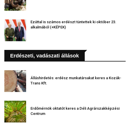
Ezúttal is számos erdészt tüntettek ki október 23.
alkalmából (+KÉPEK)
Erdészeti, vadászati állások
Álláshirdetés: erdész munkatársakat keres a Kozák-
Trans Kft.
Erdőmérnök oktatót keres a Déli Agrárszakképzési
Centrum