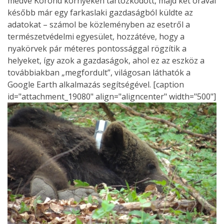
medve Korond környékén tartózkodott, majd két órával
később már egy farkaslaki gazdaságból küldte az
adatokat – számol be közleményben az esetről a
természetvédelmi egyesület, hozzátéve, hogy a
nyakörvek pár méteres pontossággal rögzítik a
helyeket, így azok a gazdaságok, ahol ez az eszköz a
továbbiakban „megfordult”, világosan láthatók a
Google Earth alkalmazás segítségével. [caption
id="attachment_19080" align="aligncenter" width="500"]