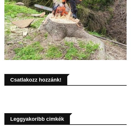
Csatlakozz hozzánk!
Leggyakoribb cimkék