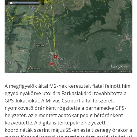
A megfigyelők által M2-nek keresztelt fiatal felnőtt hím
egyed nyakörve utoljára Farkaslakáról továbbította a
GPS-lokációkat. A Milvus Csoport által felszerelt
nyomkövető óránként rögzítette a barnamedve GPS-
helyzetét, az elmentett adatokat pedig hétóránként
közvetítette. A digitális térképekre helyezett
koordináták szerint május 25-én este tizenegy órakor a