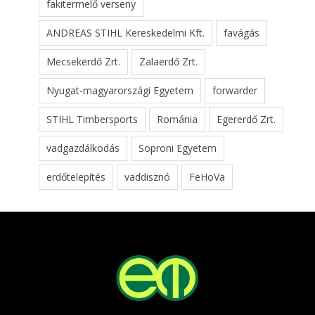
fakitermelő verseny
ANDREAS STIHL Kereskedelmi Kft.
favágás
Mecsekerdő Zrt.
Zalaerdő Zrt.
Nyugat-magyarországi Egyetem
forwarder
STIHL Timbersports
Románia
Egererdő Zrt.
vadgazdálkodás
Soproni Egyetem
erdőtelepítés
vaddisznó
FeHoVa