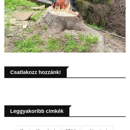
Csatlakozz hozzánk!
Leggyakoribb cimkék