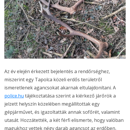
Az év elején érkezett bejelentés a rendőrséghez,
miszerint egy Tapolca közeli erdős területről
ismeretlenek agancsokat akarnak eltulajdonítani. A
police.hu
tájékoztatása szerint a kiérkező járőrök a
jelzett helyszín közelében megállítottak egy
gépjárművet, és igazoltatták annak sofőrét, valamint
utasát. Hozzátették, a két férfi elismerte, hogy valóban
magukhoz vettek négy darab agancsot az erdőben,