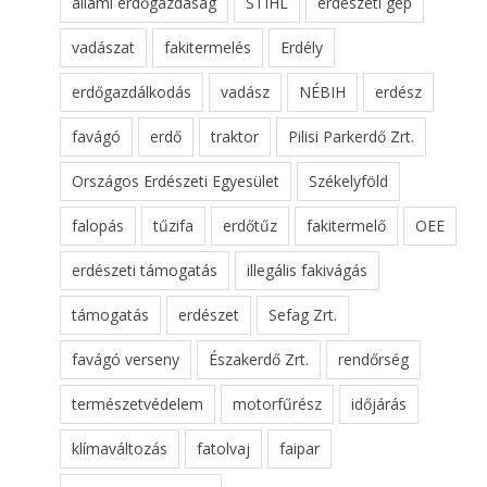
állami erdőgazdaság
STIHL
erdészeti gép
vadászat
fakitermelés
Erdély
erdőgazdálkodás
vadász
NÉBIH
erdész
favágó
erdő
traktor
Pilisi Parkerdő Zrt.
Országos Erdészeti Egyesület
Székelyföld
falopás
tűzifa
erdőtűz
fakitermelő
OEE
erdészeti támogatás
illegális fakivágás
támogatás
erdészet
Sefag Zrt.
favágó verseny
Északerdő Zrt.
rendőrség
természetvédelem
motorfűrész
időjárás
klímaváltozás
fatolvaj
faipar