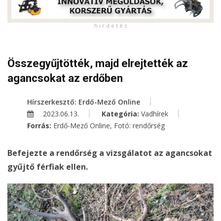
h i r d e t é s
Összegyűjtötték, majd elrejtették az
agancsokat az erdőben
Hírszerkesztő: Erdő-Mező Online
2023.06.13.
Kategória:
Vadhírek
Forrás:
Erdő-Mező Online, Fotó: rendőrség
Befejezte a rendőrség a vizsgálatot az agancsokat
gyűjtő férfiak ellen.