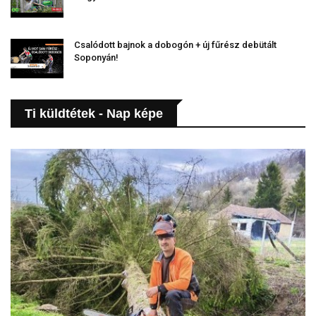
Csalódott bajnok a dobogón + új fűrész debütált
Soponyán!
Ti küldtétek - Nap képe