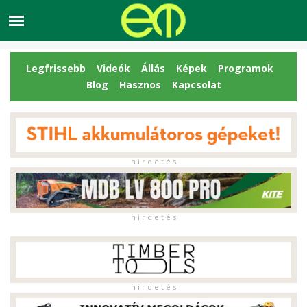
Legfrissebb
Videók
Állás
Képek
Programok
Blog
Hasznos
Kapcsolat
h i r d e t é s
h i r d e t é s
h i r d e t é s