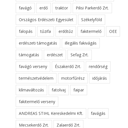
favágó
erdő
traktor
Pilisi Parkerdő Zrt.
Országos Erdészeti Egyesület
Székelyföld
falopás
tűzifa
erdőtűz
fakitermelő
OEE
erdészeti támogatás
illegális fakivágás
támogatás
erdészet
Sefag Zrt.
favágó verseny
Északerdő Zrt.
rendőrség
természetvédelem
motorfűrész
időjárás
klímaváltozás
fatolvaj
faipar
fakitermelő verseny
ANDREAS STIHL Kereskedelmi Kft.
favágás
Mecsekerdő Zrt.
Zalaerdő Zrt.