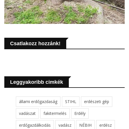
Csatlakozz hozzánk!
Leggyakoribb cimkék
állami erdőgazdaság
STIHL
erdészeti gép
vadászat
fakitermelés
Erdély
erdőgazdálkodás
vadász
NÉBIH
erdész