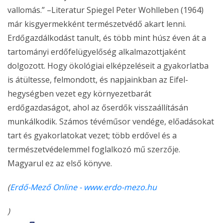
vallomás.” –Literatur Spiegel Peter Wohlleben (1964)
már kisgyermekként természetvédő akart lenni.
Erdőgazdálkodást tanult, és több mint húsz éven át a
tartományi erdőfelügyelőség alkalmazottjaként
dolgozott. Hogy ökológiai elképzeléseit a gyakorlatba
is átültesse, felmondott, és napjainkban az Eifel-
hegységben vezet egy környezetbarát
erdőgazdaságot, ahol az őserdők visszaállításán
munkálkodik. Számos tévéműsor vendége, előadásokat
tart és gyakorlatokat vezet; több erdővel és a
természetvédelemmel foglalkozó mű szerzője.
Magyarul ez az első könyve.
(
Erdő-Mező Online - www.erdo-mezo.hu
)