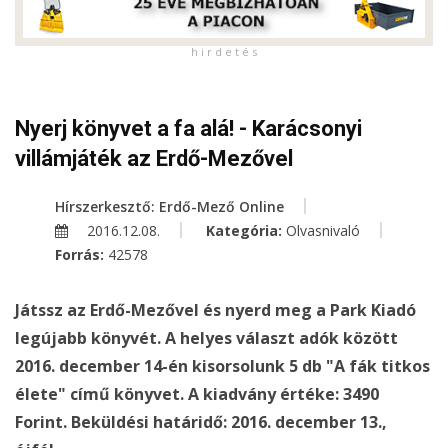
h i r d e t é s
Nyerj könyvet a fa alá! - Karácsonyi
villámjáték az Erdő-Mezővel
Hírszerkesztő: Erdő-Mező Online
2016.12.08.
Kategória:
Olvasnivaló
Forrás:
42578
Játssz az Erdő-Mezővel és nyerd meg a Park Kiadó
legújabb könyvét. A helyes választ adók között
2016. december 14-én kisorsolunk 5 db "A fák titkos
élete" című könyvet. A kiadvány értéke: 3490
Forint. Beküldési határidő: 2016. december 13.,