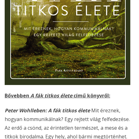
Bővebben
A fák titkos élete
című könyvről:
Peter Wohlleben: A fák titkos élete
Mit éreznek,
hogyan kommunikálnak? Egy rejtett világ felfedezése.
Az erdő a csönd, az érintetlen természet, a mese és a
titkok birodalma. Egy hely, ahol bármi megtörténhet.