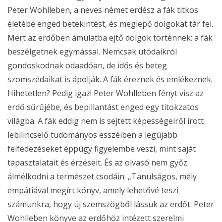
Peter Wohlleben, a neves német erdész a fák titkos
életébe enged betekintést, és meglepő dolgokat tár fel.
Mert az erdőben ámulatba ejtő dolgok történnek: a fák
beszélgetnek egymással. Nemcsak utódaikról
gondoskodnak odaadóan, de idős és beteg
szomszédaikat is ápolják. A fák éreznek és emlékeznek.
Hihetetlen? Pedig igaz! Peter Wohlleben fényt visz az
erdő sűrűjébe, és bepillantást enged egy titokzatos
világba. A fák eddig nem is sejtett képességeiről írott
lebilincselő tudományos esszéiben a legújabb
felfedezéseket éppúgy figyelembe veszi, mint saját
tapasztalatait és érzéseit. És az olvasó nem győz
álmélkodni a természet csodáin. „Tanulságos, mély
empátiával megírt könyv, amely lehetővé teszi
számunkra, hogy új szemszögből lássuk az erdőt. Peter
Wohlleben könyve az erdőhöz intézett szerelmi