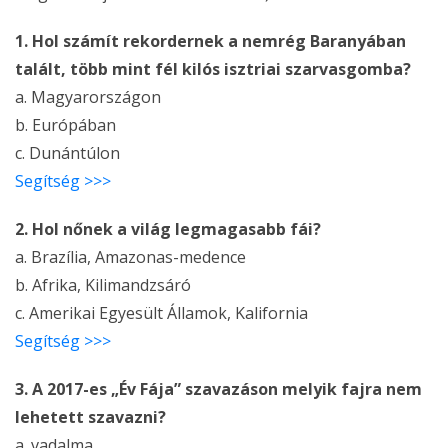
1. Hol számít rekordernek a nemrég Baranyában
talált, több mint fél kilós isztriai szarvasgomba?
a. Magyarországon
b. Európában
c. Dunántúlon
Segítség >>>
2. Hol nőnek a világ legmagasabb fái?
a. Brazília, Amazonas-medence
b. Afrika, Kilimandzsáró
c. Amerikai Egyesült Államok, Kalifornia
Segítség >>>
3. A 2017-es „Év Fája” szavazáson melyik fajra nem
lehetett szavazni?
a. vadalma