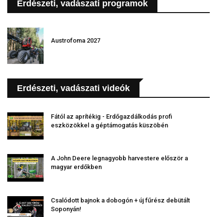
Erdészeti, vadászati programok
Austrofoma 2027
Erdészeti, vadászati videók
Fától az aprítékig - Erdőgazdálkodás profi
eszközökkel a géptámogatás küszöbén
A John Deere legnagyobb harvestere először a
magyar erdőkben
Csalódott bajnok a dobogón + új fűrész debütált
Soponyán!