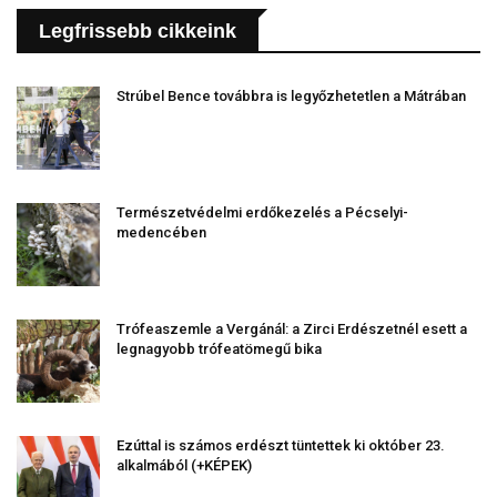
Legfrissebb cikkeink
Strúbel Bence továbbra is legyőzhetetlen a Mátrában
Természetvédelmi erdőkezelés a Pécselyi-
medencében
Trófeaszemle a Vergánál: a Zirci Erdészetnél esett a
legnagyobb trófeatömegű bika
Ezúttal is számos erdészt tüntettek ki október 23.
alkalmából (+KÉPEK)