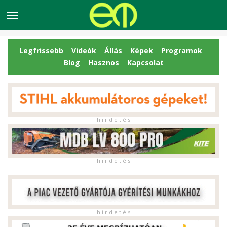
Legfrissebb
Videók
Állás
Képek
Programok
Blog
Hasznos
Kapcsolat
h i r d e t é s
h i r d e t é s
h i r d e t é s