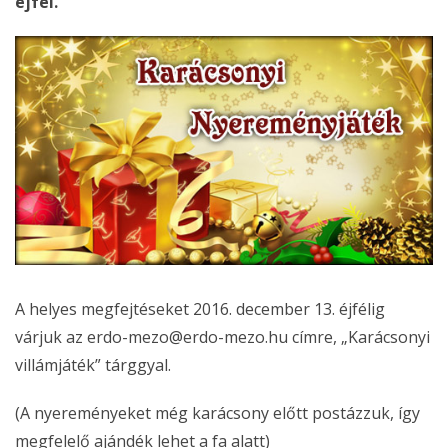
éjfél.
A helyes megfejtéseket 2016. december 13. éjfélig
várjuk az erdo-mezo@erdo-mezo.hu címre, „Karácsonyi
villámjáték” tárggyal.
(A nyereményeket még karácsony előtt postázzuk, így
megfelelő ajándék lehet a fa alatt)