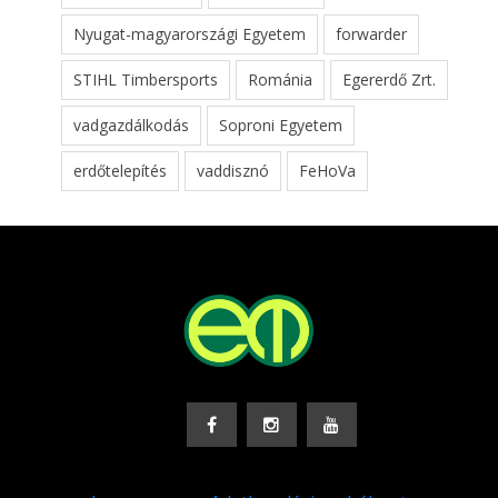
Nyugat-magyarországi Egyetem
forwarder
STIHL Timbersports
Románia
Egererdő Zrt.
vadgazdálkodás
Soproni Egyetem
erdőtelepítés
vaddisznó
FeHoVa