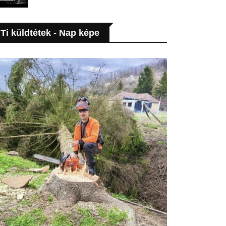
Ti küldtétek - Nap képe