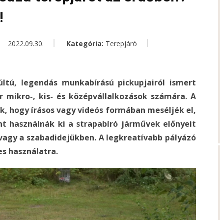
!
2022.09.30.
Kategória:
Terepjáró
ltú, legendás munkabírású pickupjairól ismert
 mikro-, kis- és középvállalkozások számára. A
k, hogy írásos vagy videós formában meséljék el,
nt használnák ki a strapabíró járművek előnyeit
agy a szabadidejükben. A legkreatívabb pályázó
s használatra.