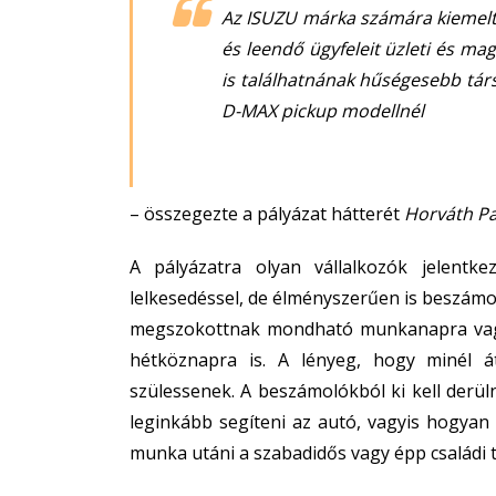
Az ISUZU márka számára kiemelte
és leendő ügyfeleit üzleti és ma
is találhatnának hűségesebb társ
D-MAX pickup modellnél
– összegezte a pályázat hátterét
Horváth Pa
A pályázatra olyan vállalkozók jelentk
lelkesedéssel, de élményszerűen is beszámo
megszokottnak mondható munkanapra vagy
hétköznapra is. A lényeg, hogy minél á
szülessenek. A beszámolókból ki kell derüln
leginkább segíteni az autó, vagyis hogya
munka utáni a szabadidős vagy épp családi