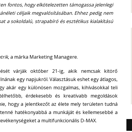
n fontos, hogy elkötelezetten támogassa jelenlegi
gánéleti céljaik megvalósításában. Ehhez pedig nem
at a sokoldalú, strapabíró és esztétikus kialakítású
trik
, a márka Marketing Managere.
ezését várják október 21-ig, akik nemcsak kitörő
lnának egy napjukról. Választásuk eshet egy átlagos,
 akár egy különösen mozgalmas, kihívásokkal teli
télhetőbb, érdekesebb és kreatívabb megoldások
ie, hogy a jelentkezőt az élete mely területen tudná
n tenné hatékonyabbá a munkáját és kellemesebbé a
 tevékenységeket a multifunkcionális D-MAX.