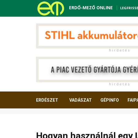
ERDŐ-MEZŐ ONLINE
LEGFRISS
h i r d e t é s
h i r d e t é s
ERDÉSZET
VADÁSZAT
GÉPINFO
FAIP
OLVASNIVALÓ
Hogyan használnál egy I