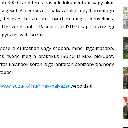
ebb 3000 karakteres írásbeli dokumentum, vagy akár
ségével. A beérkezett pályázatokat egy háromtagú
dig fél éves használatra nyerheti meg a kényelmes,
 felszerelt autót. Ráadásul az ISUZU saját közösségi
 győztes vállalkozás.
Mesélje el írásban vagy szóban, minél izgalmasabb,
 és nyerje meg a praktikus ISUZU D-MAX pickupot,
os kalandok során is garantáltan bebizonyítja, hogy
többé!
//www.isuzu4x4.hu/hirek/palyazat
weboldalt!