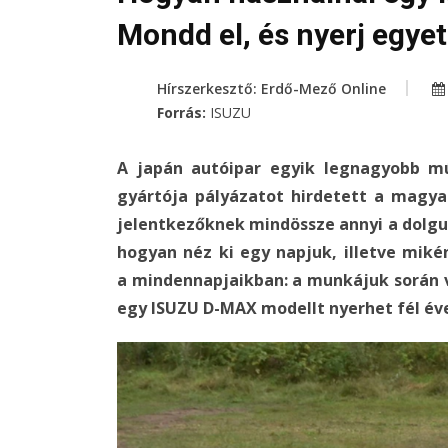
Mondd el, és nyerj egyet
Hírszerkesztő: Erdő-Mező Online
Forrás:
ISUZU
A japán autóipar egyik legnagyobb mú
gyártója pályázatot hirdetett a magyar
jelentkezőknek mindössze annyi a dolgu
hogyan néz ki egy napjuk, illetve miké
a mindennapjaikban: a munkájuk során v
egy ISUZU D-MAX modellt nyerhet fél éve