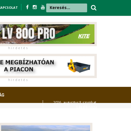
KAPCSOLAT
h i r d e t é s
h i r d e t é s
ÁG
2026. augusztus 8. szombat,
László
napja