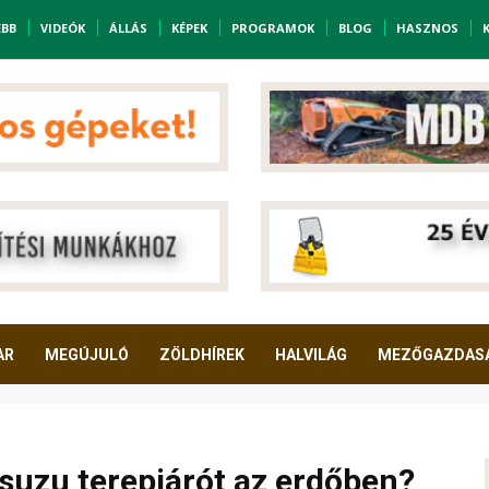
EBB
VIDEÓK
ÁLLÁS
KÉPEK
PROGRAMOK
BLOG
HASZNOS
AR
MEGÚJULÓ
ZÖLDHÍREK
HALVILÁG
MEZŐGAZDAS
suzu terepjárót az erdőben?