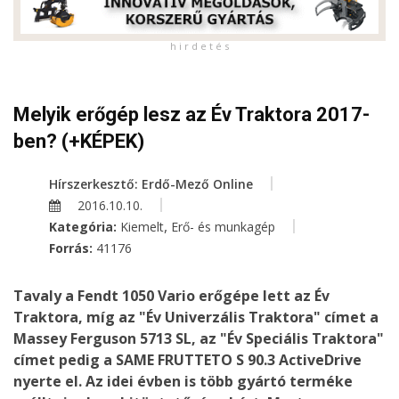
h i r d e t é s
Melyik erőgép lesz az Év Traktora 2017-
ben? (+KÉPEK)
Hírszerkesztő: Erdő-Mező Online
2016.10.10.
,
Kategória:
Kiemelt
Erő- és munkagép
Forrás:
41176
Tavaly a Fendt 1050 Vario erőgépe lett az Év
Traktora, míg az "Év Univerzális Traktora" címet a
Massey Ferguson 5713 SL, az "Év Speciális Traktora"
címet pedig a SAME FRUTTETO S 90.3 ActiveDrive
nyerte el. Az idei évben is több gyártó terméke