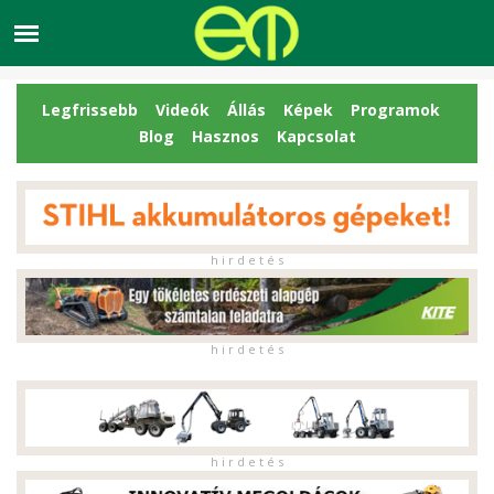
Legfrissebb
Videók
Állás
Képek
Programok
Blog
Hasznos
Kapcsolat
h i r d e t é s
h i r d e t é s
h i r d e t é s