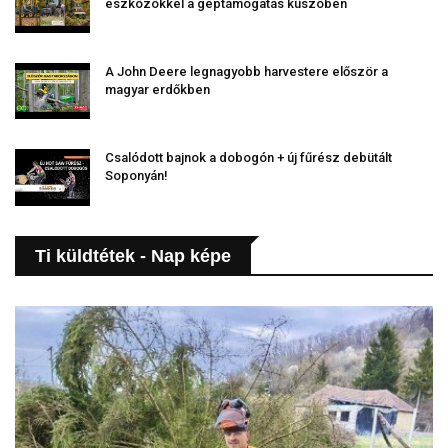
eszközökkel a géptámogatás küszöbén
A John Deere legnagyobb harvestere először a
magyar erdőkben
Csalódott bajnok a dobogón + új fűrész debütált
Soponyán!
Ti küldtétek - Nap képe