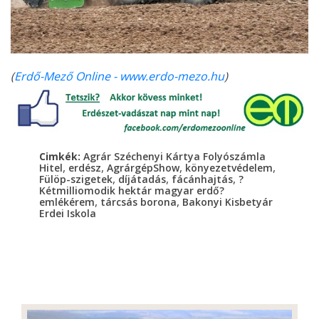
(
Erdő-Mező Online - www.erdo-mezo.hu
)
Cimkék:
Agrár Széchenyi Kártya Folyószámla
,
,
,
,
Hitel
erdész
AgrárgépShow
könyezetvédelem
,
,
,
Fülöp-szigetek
díjátadás
fácánhajtás
?
Kétmilliomodik hektár magyar erdő?
,
,
emlékérem
tárcsás borona
Bakonyi Kisbetyár
Erdei Iskola