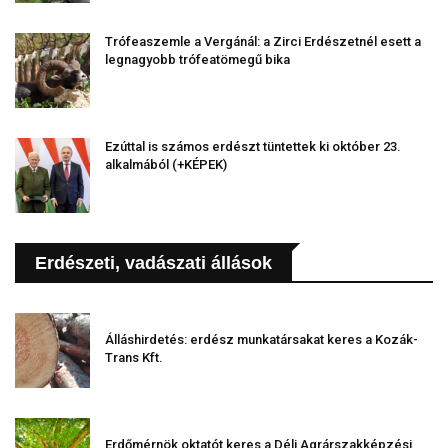
Trófeaszemle a Vergánál: a Zirci Erdészetnél esett a
legnagyobb trófeatömegű bika
Ezúttal is számos erdészt tüntettek ki október 23.
alkalmából (+KÉPEK)
Erdészeti, vadászati állások
Álláshirdetés: erdész munkatársakat keres a Kozák-
Trans Kft.
Erdőmérnök oktatót keres a Déli Agrárszakképzési