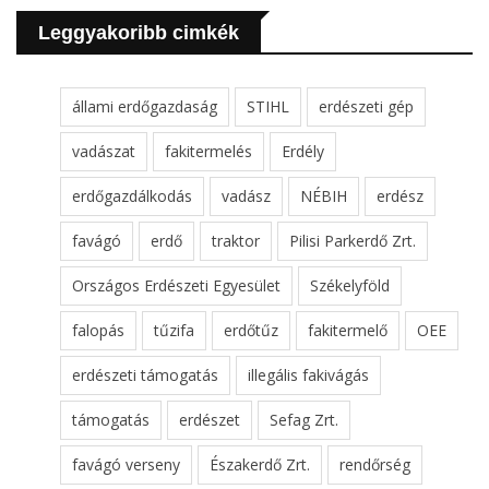
Leggyakoribb cimkék
állami erdőgazdaság
STIHL
erdészeti gép
vadászat
fakitermelés
Erdély
erdőgazdálkodás
vadász
NÉBIH
erdész
favágó
erdő
traktor
Pilisi Parkerdő Zrt.
Országos Erdészeti Egyesület
Székelyföld
falopás
tűzifa
erdőtűz
fakitermelő
OEE
erdészeti támogatás
illegális fakivágás
támogatás
erdészet
Sefag Zrt.
favágó verseny
Északerdő Zrt.
rendőrség