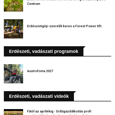
Centrum
Erdészetigép-szerelőt keres a Forest Power Kft.
Erdészeti, vadászati programok
Austrofoma 2027
Erdészeti, vadászati videók
Fától az aprítékig - Erdőgazdálkodás profi