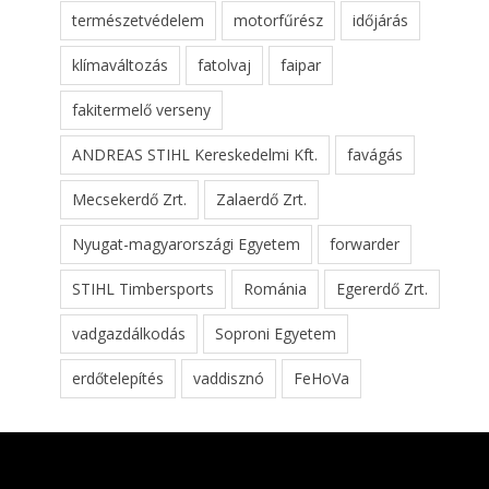
természetvédelem
motorfűrész
időjárás
klímaváltozás
fatolvaj
faipar
fakitermelő verseny
ANDREAS STIHL Kereskedelmi Kft.
favágás
Mecsekerdő Zrt.
Zalaerdő Zrt.
Nyugat-magyarországi Egyetem
forwarder
STIHL Timbersports
Románia
Egererdő Zrt.
vadgazdálkodás
Soproni Egyetem
erdőtelepítés
vaddisznó
FeHoVa