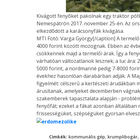
Kivágott fenyõket pakolnak egy traktor pót
Nemespátrón 2017. november 25-én. Az ors
elkezdõdött a karácsonyfák kivágása.
MTI Fotó: Varga György[/caption] A termelő
4000 forint között mozognak. Ebben az évb
csökkennek majd a termelői árak. Így a fenyőf
várhatóan változatlanok lesznek; a luc ára:
5000 forint, a nordmanné pedig 7-8000 fori
évekhez hasonlóan darabárban adják. A Magy
figyelmét: célszerű a kertészeti árudákban m
árusítanak, amelyeket decemberben vágnak k
szakemberek tapasztalata alapján - problé
fenyőfát; ezeket a fákat azonban általában
frissességüket, szépségüket gyorsan elveszt
,
,
Cimkék:
kommunális gép
krumplibogár