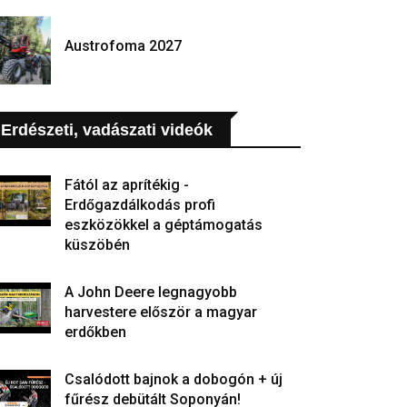
Austrofoma 2027
Erdészeti, vadászati videók
Fától az aprítékig -
Erdőgazdálkodás profi
eszközökkel a géptámogatás
küszöbén
A John Deere legnagyobb
harvestere először a magyar
erdőkben
Csalódott bajnok a dobogón + új
fűrész debütált Soponyán!