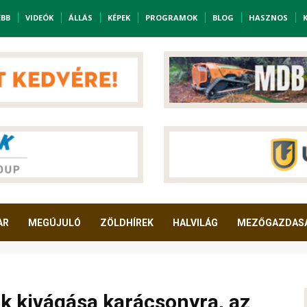
EBB
VIDEÓK
ÁLLÁS
KÉPEK
PROGRAMOK
BLOG
HASZNOS
AR
MEGÚJULÓ
ZÖLDHÍREK
HALVILÁG
MEZŐGAZDAS
k kivágása karácsonyra, az