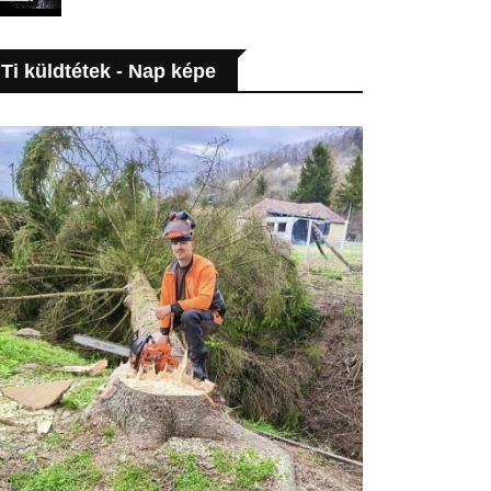
Ti küldtétek - Nap képe