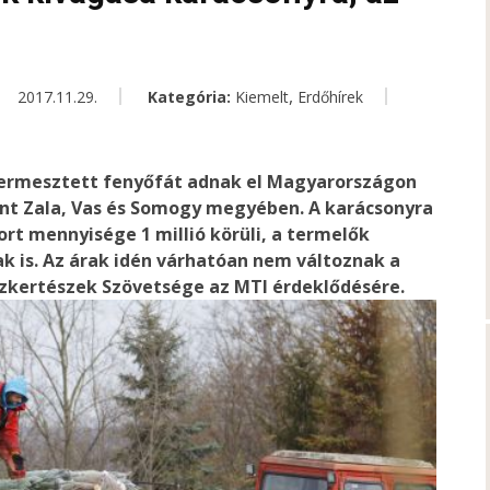
n
,
2017.11.29.
Kategória:
Kiemelt
Erdőhírek
termesztett fenyőfát adnak el Magyarországon
ént Zala, Vas és Somogy megyében. A karácsonyra
ort mennyisége 1 millió körüli, a termelők
k is. Az árak idén várhatóan nem változnak a
szkertészek Szövetsége az MTI érdeklődésére.