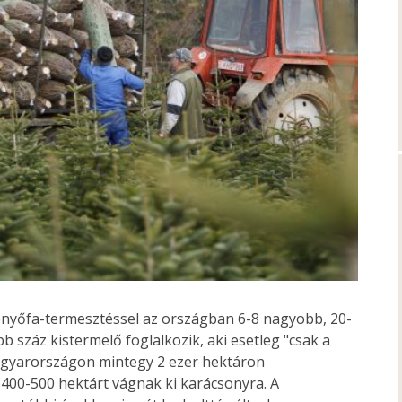
fenyőfa-termesztéssel az országban 6-8 nagyobb, 20-
 száz kistermelő foglalkozik, aki esetleg "csak a
agyarországon mintegy 2 ezer hektáron
400-500 hektárt vágnak ki karácsonyra. A