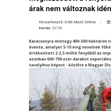
árak nem változnak idé
Hírszerkesztő: Erdő-Mező Online
Forrás:
50738
Karácsonyra mintegy 400-500 hektáron 
évente, amelyet 5-10 évig nevelnek fők
értékesített 2-2,5 millió fenyőből az imp
azonban 600-700 ezer darabot exportálna
tavalyihoz képest - közölte a Magyar Dí