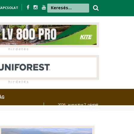
KAPCSOLAT
h i r d e t é s
h i r d e t é s
ÁG
2026. augusztus 7. péntek,
Ibolya
napja