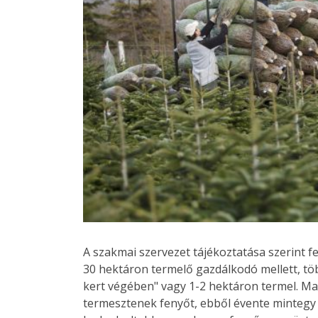
A szakmai szervezet tájékoztatása szerint 
30 hektáron termelő gazdálkodó mellett, több
kert végében" vagy 1-2 hektáron termel. M
termesztenek fenyőt, ebből évente mintegy 