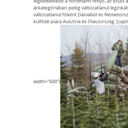
legkedveltebb a nordmann fenyő, az ezüst az
árkategóriában pedig változatlanul leginká
változatlanul főként Dániából és Németorsz
külföldi piaca Ausztria és Olaszország. [cap
width="600"]