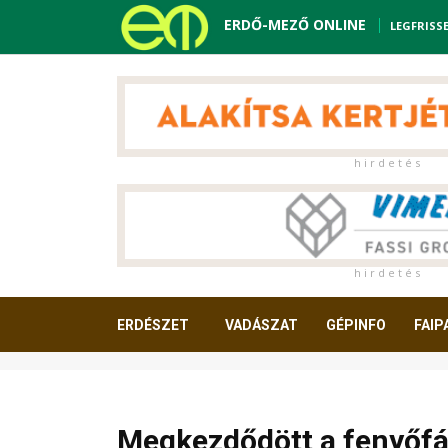
ERDŐ-MEZŐ ONLINE
LEGFRISS
h i r d e t é s
h i r d e t é s
ERDÉSZET
VADÁSZAT
GÉPINFO
FAIP
OLVASNIVALÓ
Megkezdődött a fenyőfá