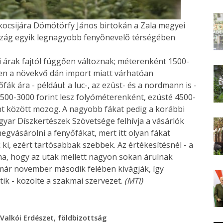
kocsijára Dömötörfy János birtokán a Zala megyei
zág egyik legnagyobb fenyõnevelõ térségében
i árak fajtól függően változnak; méterenként 1500-
en a növekvő dán import miatt várhatóan
ák ára - például: a luc-, az ezüst- és a nordmann is -
 2500-3000 forint lesz folyóméterenként, ezüsté 4500-
nt között mozog. A nagyobb fákat pedig a korábbi
ar Díszkertészek Szövetsége felhívja a vásárlók
egvásárolni a fenyőfákat, mert itt olyan fákat
i, ezért tartósabbak szebbek. Az értékesítésnél - a
ma, hogy az utak mellett nagyon sokan árulnak
 már november második felében kivágják, így
ik - közölte a szakmai szervezet.
(MTI)
,
Valkói Erdészet
földbizottság