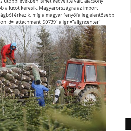
 utóbbi években ismét kedveltté vált, alacsony
bb a lucot keresik. Magyarországra az import
ágból érkezik, míg a magyar fenyőfa legjelentősebb
tion id="attachment_50739" align="aligncenter"