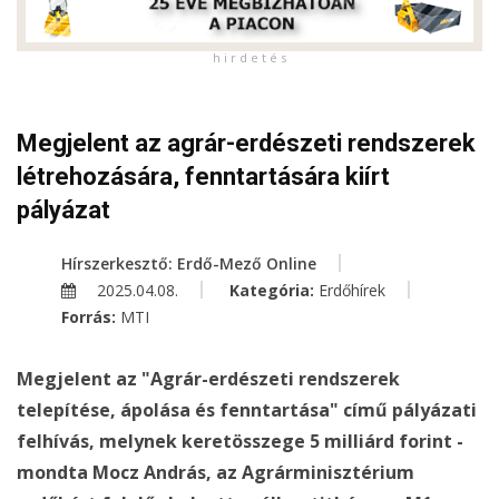
h i r d e t é s
Megjelent az agrár-erdészeti rendszerek
létrehozására, fenntartására kiírt
pályázat
Hírszerkesztő: Erdő-Mező Online
2025.04.08.
Kategória:
Erdőhírek
Forrás:
MTI
Megjelent az "Agrár-erdészeti rendszerek
telepítése, ápolása és fenntartása" című pályázati
felhívás, melynek keretösszege 5 milliárd forint -
mondta Mocz András, az Agrárminisztérium