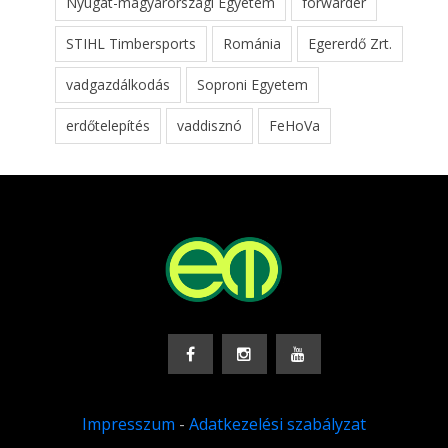
Nyugat-magyarországi Egyetem
forwarder
STIHL Timbersports
Románia
Egererdő Zrt.
vadgazdálkodás
Soproni Egyetem
erdőtelepítés
vaddisznó
FeHoVa
Impresszum
-
Adatkezelési szabályzat