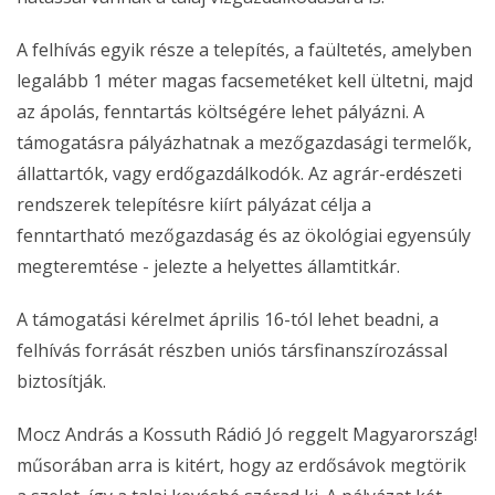
A felhívás egyik része a telepítés, a faültetés, amelyben
legalább 1 méter magas facsemetéket kell ültetni, majd
az ápolás, fenntartás költségére lehet pályázni. A
támogatásra pályázhatnak a mezőgazdasági termelők,
állattartók, vagy erdőgazdálkodók. Az agrár-erdészeti
rendszerek telepítésre kiírt pályázat célja a
fenntartható mezőgazdaság és az ökológiai egyensúly
megteremtése - jelezte a helyettes államtitkár.
A támogatási kérelmet április 16-tól lehet beadni, a
felhívás forrását részben uniós társfinanszírozással
biztosítják.
Mocz András a Kossuth Rádió Jó reggelt Magyarország!
műsorában arra is kitért, hogy az erdősávok megtörik