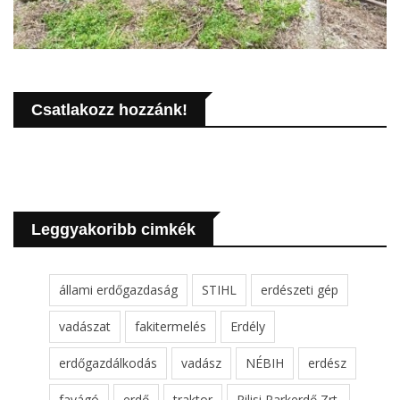
Csatlakozz hozzánk!
Leggyakoribb cimkék
állami erdőgazdaság
STIHL
erdészeti gép
vadászat
fakitermelés
Erdély
erdőgazdálkodás
vadász
NÉBIH
erdész
favágó
erdő
traktor
Pilisi Parkerdő Zrt.