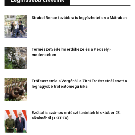
Legfrissebb cikkeink
Strúbel Bence továbbra is legyőzhetetlen a Mátrában
Természetvédelmi erdőkezelés a Pécselyi-
medencében
Trófeaszemle a Vergánál: a Zirci Erdészetnél esett a
legnagyobb trófeatömegű bika
Ezúttal is számos erdészt tüntettek ki október 23.
alkalmából (+KÉPEK)