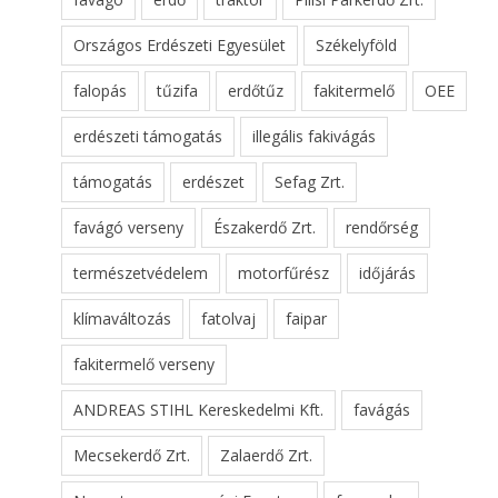
Országos Erdészeti Egyesület
Székelyföld
falopás
tűzifa
erdőtűz
fakitermelő
OEE
erdészeti támogatás
illegális fakivágás
támogatás
erdészet
Sefag Zrt.
favágó verseny
Északerdő Zrt.
rendőrség
természetvédelem
motorfűrész
időjárás
klímaváltozás
fatolvaj
faipar
fakitermelő verseny
ANDREAS STIHL Kereskedelmi Kft.
favágás
Mecsekerdő Zrt.
Zalaerdő Zrt.