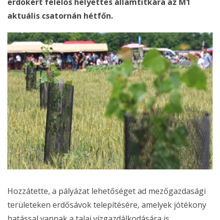
erdőkért felelős helyettes államtitkára az M1
aktuális csatornán hétfőn.
Hozzátette, a pályázat lehetőséget ad mezőgazdasági
területeken erdősávok telepítésére, amelyek jótékony
hatással vannak a talaj vízgazdálkodására is.