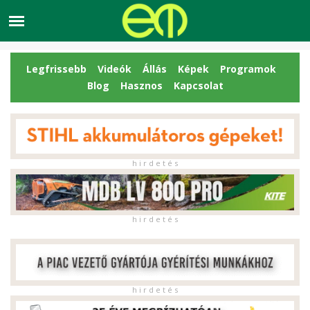
Legfrissebb
Videók
Állás
Képek
Programok
Blog
Hasznos
Kapcsolat
h i r d e t é s
h i r d e t é s
h i r d e t é s