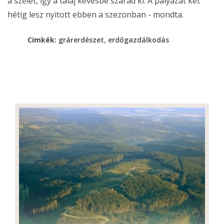
a szelet, így a talaj kevésbé szárad ki. A pályázat két
hétig lesz nyitott ebben a szezonban - mondta.
,
Cimkék:
grárerdészet
erdőgazdálkodás