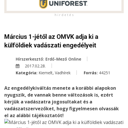
h i r d e t é s
Március 1-jétől az OMVK adja ki a
külföldiek vadászati engedélyeit
Hírszerkesztő: Erdő-Mező Online
2017.02.28.
,
Kategória:
Kiemelt
Vadhírek
Forrás:
44251
Az engedélykiváltás menete a korábbi alapokon
nyugszik, de vannak benne változások is, ezért
kérjük a vadászatra jogosultakat és a
vadászatszervezőket, hogy figyelmesen olvassák
el az alábbi tájékoztatót!