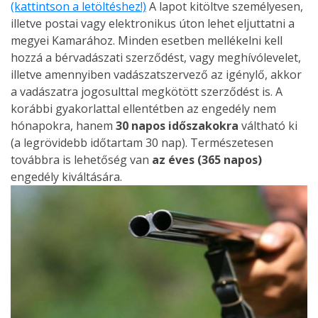
(kattintson a letöltéshez!)
A lapot kitöltve személyesen,
illetve postai vagy elektronikus úton lehet eljuttatni a
megyei Kamarához. Minden esetben mellékelni kell
hozzá a bérvadászati szerződést, vagy meghívólevelet,
illetve amennyiben vadászatszervező az igénylő, akkor
a vadászatra jogosulttal megkötött szerződést is. A
korábbi gyakorlattal ellentétben az engedély nem
hónapokra, hanem
30 napos időszakokra
váltható ki
(a legrövidebb időtartam 30 nap). Természetesen
továbbra is lehetőség van
az éves (365 napos)
engedély kiváltására.