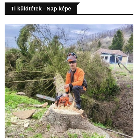
Ti küldtétek - Nap képe