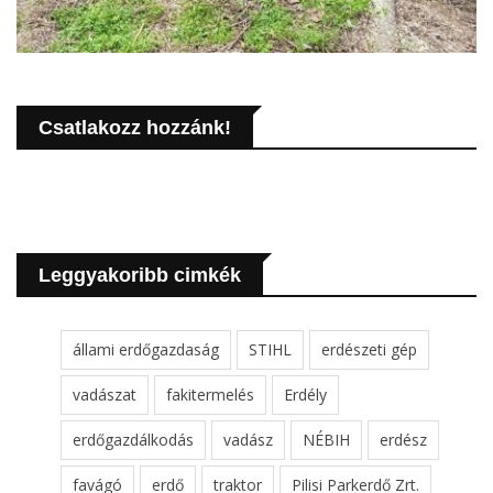
Csatlakozz hozzánk!
Leggyakoribb cimkék
állami erdőgazdaság
STIHL
erdészeti gép
vadászat
fakitermelés
Erdély
erdőgazdálkodás
vadász
NÉBIH
erdész
favágó
erdő
traktor
Pilisi Parkerdő Zrt.