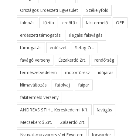
Országos Erdészeti Egyesület
Székelyföld
falopás
tűzifa
erdőtűz
fakitermelő
OEE
erdészeti támogatás
illegális fakivágás
támogatás
erdészet
Sefag Zrt.
favágó verseny
Északerdő Zrt.
rendőrség
természetvédelem
motorfűrész
időjárás
klímaváltozás
fatolvaj
faipar
fakitermelő verseny
ANDREAS STIHL Kereskedelmi Kft.
favágás
Mecsekerdő Zrt.
Zalaerdő Zrt.
Nyugat-magyarországi Egyetem
forwarder