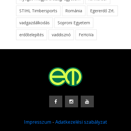
STIHL Timbersports
Románia
Egererdő Zrt.
vadgazdálkodás
Soproni Egyetem
erdőtelepítés
vaddisznó
FeHoVa
Impresszum
-
Adatkezelési szabályzat