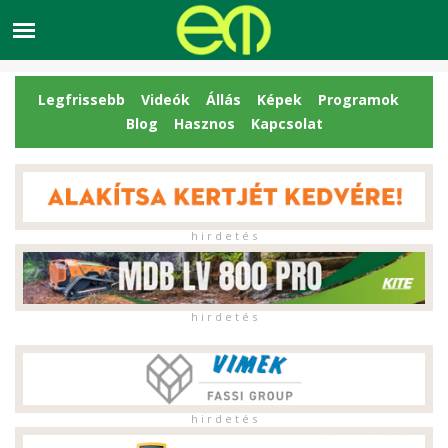
Legfrissebb
Videók
Állás
Képek
Programok
Blog
Hasznos
Kapcsolat
h i r d e t é s
h i r d e t é s
h i r d e t é s