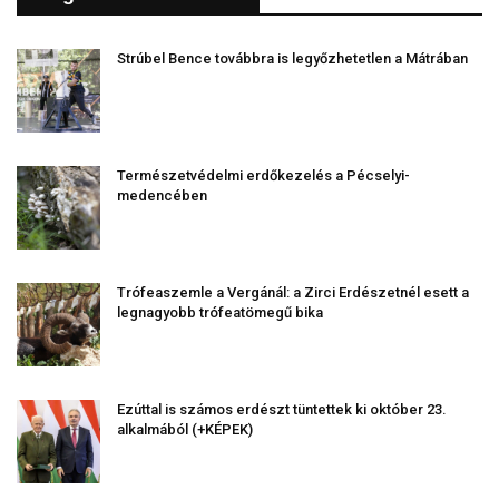
Strúbel Bence továbbra is legyőzhetetlen a Mátrában
Természetvédelmi erdőkezelés a Pécselyi-
medencében
Trófeaszemle a Vergánál: a Zirci Erdészetnél esett a
legnagyobb trófeatömegű bika
Ezúttal is számos erdészt tüntettek ki október 23.
alkalmából (+KÉPEK)