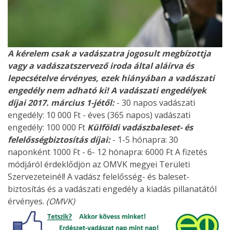
A kérelem csak a vadászatra jogosult megbízottja
vagy a vadászatszervező iroda által aláírva és
lepecsételve érvényes, ezek hiányában a vadászati
engedély nem adható ki!
A vadászati engedélyek
díjai 2017. március 1-jétől:
- 30 napos vadászati
engedély: 10 000 Ft - éves (365 napos) vadászati
engedély: 100 000 Ft
Külföldi vadászbaleset- és
felelősségbiztosítás díjai:
- 1-5 hónapra: 30
naponként 1000 Ft - 6- 12 hónapra: 6000 Ft A fizetés
módjáról érdeklődjön az OMVK megyei Területi
Szervezeteinél! A vadász felelősség- és baleset-
biztosítás és a vadászati engedély a kiadás pillanatától
érvényes.
(OMVK)