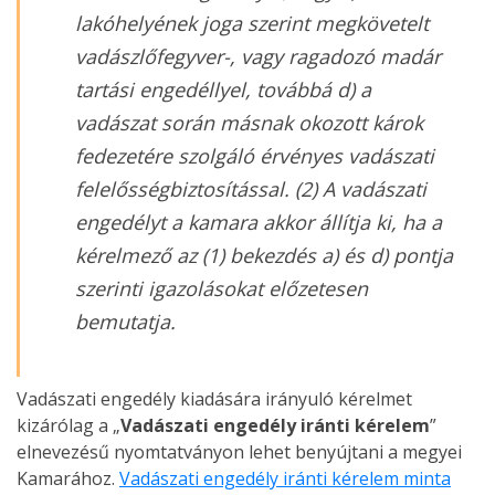
lakóhelyének joga szerint megkövetelt
vadászlőfegyver-, vagy ragadozó madár
tartási engedéllyel, továbbá d) a
vadászat során másnak okozott károk
fedezetére szolgáló érvényes vadászati
felelősségbiztosítással. (2) A vadászati
engedélyt a kamara akkor állítja ki, ha a
kérelmező az (1) bekezdés a) és d) pontja
szerinti igazolásokat előzetesen
bemutatja.
Vadászati engedély kiadására irányuló kérelmet
kizárólag a „
Vadászati engedély iránti kérelem
”
elnevezésű nyomtatványon lehet benyújtani a megyei
Kamarához.
Vadászati engedély iránti kérelem minta