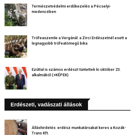
Természetvédelmi erdőkezelés a Pécselyi-
medencében
Trófeaszemle a Vergánál: a Zirci Erdészetnél esett a
legnagyobb trófeatömegű bika
Ezúttal is számos erdészt tüntettek ki október 23.
alkalmából (+KÉPEK)
Erdészeti, vadászati állások
Álláshirdetés: erdész munkatársakat keres a Kozák-
Trans Kft.