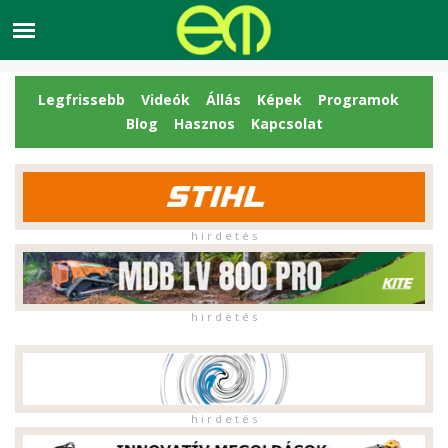
Legfrissebb
Videók
Állás
Képek
Programok
Blog
Hasznos
Kapcsolat
h i r d e t é s
h i r d e t é s
h i r d e t é s