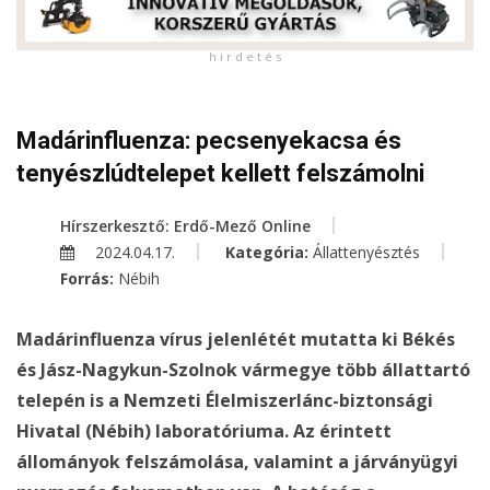
h i r d e t é s
Madárinfluenza: pecsenyekacsa és
tenyészlúdtelepet kellett felszámolni
Hírszerkesztő: Erdő-Mező Online
2024.04.17.
Kategória:
Állattenyésztés
Forrás:
Nébih
Madárinfluenza vírus jelenlétét mutatta ki Békés
és Jász-Nagykun-Szolnok vármegye több állattartó
telepén is a Nemzeti Élelmiszerlánc-biztonsági
Hivatal (Nébih) laboratóriuma. Az érintett
állományok felszámolása, valamint a járványügyi