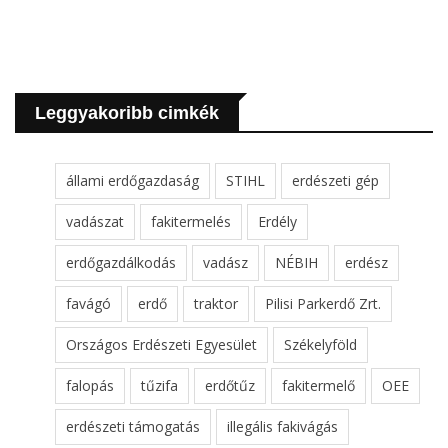
Leggyakoribb cimkék
állami erdőgazdaság
STIHL
erdészeti gép
vadászat
fakitermelés
Erdély
erdőgazdálkodás
vadász
NÉBIH
erdész
favágó
erdő
traktor
Pilisi Parkerdő Zrt.
Országos Erdészeti Egyesület
Székelyföld
falopás
tűzifa
erdőtűz
fakitermelő
OEE
erdészeti támogatás
illegális fakivágás