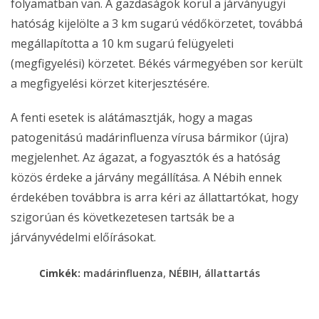
folyamatban van. A gazdaságok körül a járványügyi
hatóság kijelölte a 3 km sugarú védőkörzetet, továbbá
megállapította a 10 km sugarú felügyeleti
(megfigyelési) körzetet. Békés vármegyében sor került
a megfigyelési körzet kiterjesztésére.
A fenti esetek is alátámasztják, hogy a magas
patogenitású madárinfluenza vírusa bármikor (újra)
megjelenhet. Az ágazat, a fogyasztók és a hatóság
közös érdeke a járvány megállítása. A Nébih ennek
érdekében továbbra is arra kéri az állattartókat, hogy
szigorúan és következetesen tartsák be a
járványvédelmi előírásokat.
,
,
Cimkék:
madárinfluenza
NÉBIH
állattartás