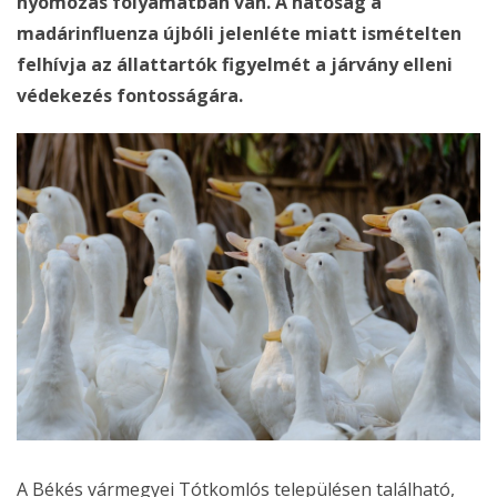
nyomozás folyamatban van. A hatóság a
madárinfluenza újbóli jelenléte miatt ismételten
felhívja az állattartók figyelmét a járvány elleni
védekezés fontosságára.
A Békés vármegyei Tótkomlós településen található,