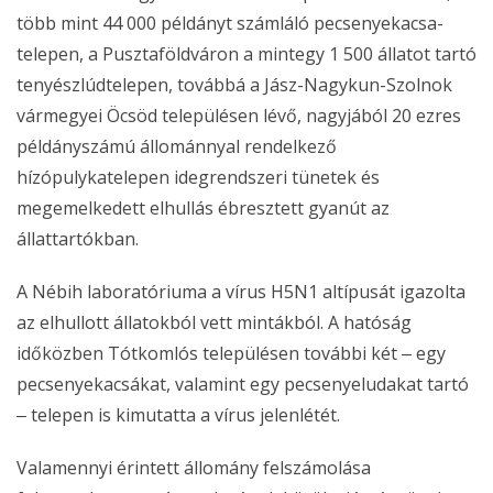
több mint 44 000 példányt számláló pecsenyekacsa-
telepen, a Pusztaföldváron a mintegy 1 500 állatot tartó
tenyészlúdtelepen, továbbá a Jász-Nagykun-Szolnok
vármegyei Öcsöd településen lévő, nagyjából 20 ezres
példányszámú állománnyal rendelkező
hízópulykatelepen idegrendszeri tünetek és
megemelkedett elhullás ébresztett gyanút az
állattartókban.
A Nébih laboratóriuma a vírus H5N1 altípusát igazolta
az elhullott állatokból vett mintákból. A hatóság
időközben Tótkomlós településen további két ‒ egy
pecsenyekacsákat, valamint egy pecsenyeludakat tartó
‒ telepen is kimutatta a vírus jelenlétét.
Valamennyi érintett állomány felszámolása