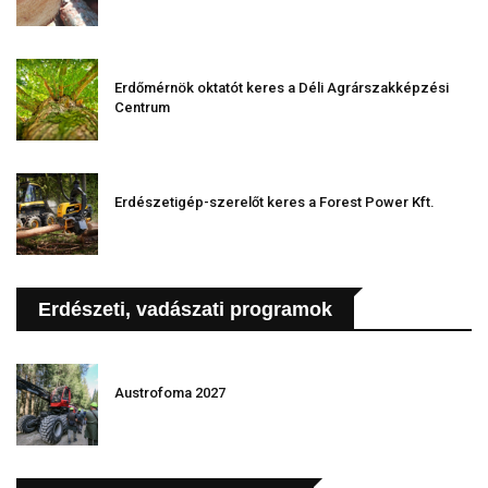
Erdőmérnök oktatót keres a Déli Agrárszakképzési
Centrum
Erdészetigép-szerelőt keres a Forest Power Kft.
Erdészeti, vadászati programok
Austrofoma 2027