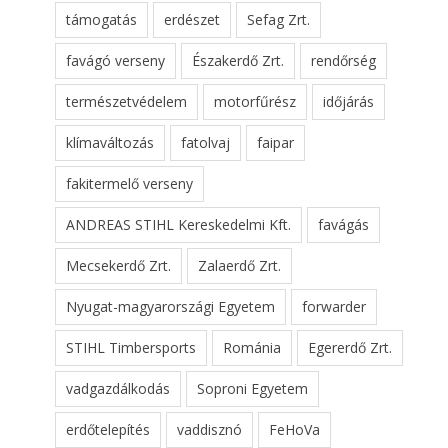
támogatás
erdészet
Sefag Zrt.
favágó verseny
Északerdő Zrt.
rendőrség
természetvédelem
motorfűrész
időjárás
klímaváltozás
fatolvaj
faipar
fakitermelő verseny
ANDREAS STIHL Kereskedelmi Kft.
favágás
Mecsekerdő Zrt.
Zalaerdő Zrt.
Nyugat-magyarországi Egyetem
forwarder
STIHL Timbersports
Románia
Egererdő Zrt.
vadgazdálkodás
Soproni Egyetem
erdőtelepítés
vaddisznó
FeHoVa