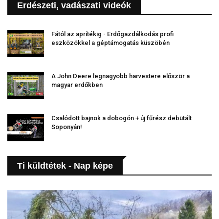
Erdészeti, vadászati videók
Fától az aprítékig - Erdőgazdálkodás profi
eszközökkel a géptámogatás küszöbén
A John Deere legnagyobb harvestere először a
magyar erdőkben
Csalódott bajnok a dobogón + új fűrész debütált
Soponyán!
Ti küldtétek - Nap képe