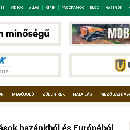
EBB
VIDEÓK
ÁLLÁS
KÉPEK
PROGRAMOK
BLOG
HASZNOS
AR
MEGÚJULÓ
ZÖLDHÍREK
HALVILÁG
MEZŐGAZDAS
tások hazánkból és Európából