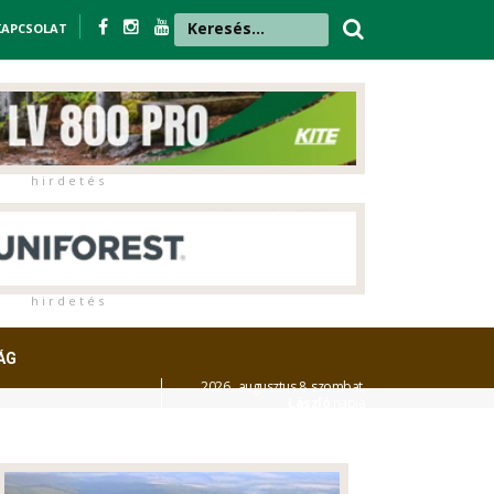
KAPCSOLAT
h i r d e t é s
h i r d e t é s
ÁG
2026. augusztus 8. szombat,
László
napja