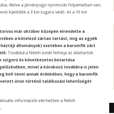
ása, illetve a járványügyi nyomozás folyamatban van,
rei kijelölték a 3 km sugarú védő- és a 10 km
atorvos már október közepén elrendelte a
etében a kötelező zártan tartást, míg az egyéb
 háztáji állományok) esetében a baromfik zárt
elő.
Továbbá a Nébih ismét felhívja az állattartók
k szigorú és következetes betartása
előzésében, mivel a kórokozó továbbra is jelen
g kell tenni annak érdekében, hogy a baromfik
vetett úton történő találkozási lehetőségét
aktuális információk elérhetőek a Nébih
n
.