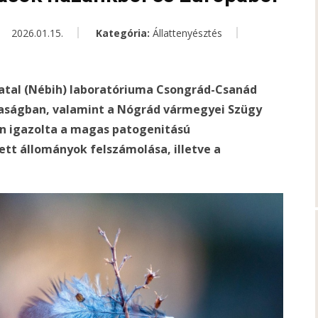
2026.01.15.
Kategória:
Állattenyésztés
vatal (Nébih) laboratóriuma Csongrád-Csanád
aságban, valamint a Nógrád vármegyei Szügy
en igazolta a magas patogenitású
tett állományok felszámolása, illetve a