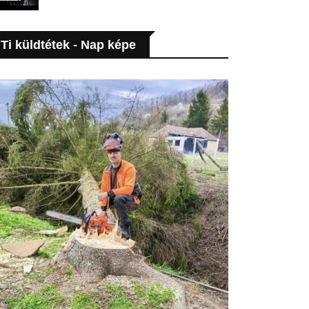
Ti küldtétek - Nap képe