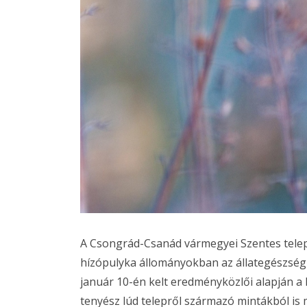
A Csongrád-Csanád vármegyei Szentes telepü
hízópulyka állományokban az állategészség
január 10-én kelt eredményközlői alapján a
tenyész lúd telepről származó mintákból is