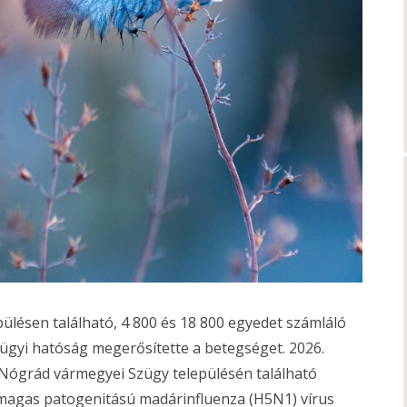
lésen található, 4 800 és 18 800 egyedet számláló
ügyi hatóság megerősítette a betegséget. 2026.
 Nógrád vármegyei Szügy településén található
 magas patogenitású madárinfluenza (H5N1) vírus