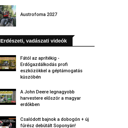
Austrofoma 2027
Erdészeti, vadászati videók
Fától az aprítékig -
Erdőgazdálkodás profi
eszközökkel a géptámogatás
küszöbén
A John Deere legnagyobb
harvestere először a magyar
erdőkben
Csalódott bajnok a dobogón + új
fűrész debütált Soponyán!