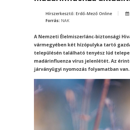
Hírszerkesztő: Erdő-Mező Online
Forrás:
NAK
A Nemzeti Élelmiszerlánc-biztonsági Hi
vármegyében két hízópulyka tartó gazd
településén található tenyész lúd telep
madárinfluenza vírus jelenlétét. Az érin
járványügyi nyomozás folyamatban van.