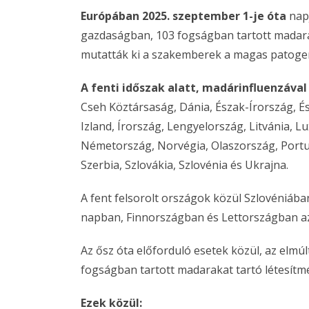
Európában 2025. szeptember 1-je óta
napj
gazdaságban, 103 fogságban tartott madara
mutatták ki a szakemberek a magas patogen
A fenti időszak alatt, madárinfluenzával
Cseh Köztársaság, Dánia, Észak-Írország, É
Izland, Írország, Lengyelország, Litvánia,
Németország, Norvégia, Olaszország, Portug
Szerbia, Szlovákia, Szlovénia és Ukrajna.
A fent felsorolt országok közül Szlovéniába
napban, Finnországban és Lettországban az
Az ősz óta előforduló esetek közül, az elmú
fogságban tartott madarakat tartó létesítm
Ezek közül: