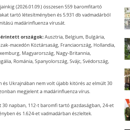
ainkig (2026.01.09.) összesen 559 baromfitartó
kat tartó létesítményben és 5.931 db vadmadárból
itású madárinfluenza vírusát.
 érintett országok:
Ausztria, Belgium, Bulgária,
szak-macedón Köztársaság, Franciaország, Hollandia,
 Luxemburg, Magyarország, Nagy-Britannia,
ália, Románia, Spanyolország, Svájc, Svédország,
n és Ukrajnában nem volt újabb kitörés az elmúlt 30
onban megjelent a madárinfluenza vírus.
lt 30 napban, 112-t baromfi tartó gazdaságban, 24-et
ényben és 1.624-et vadmadárban észleltek.