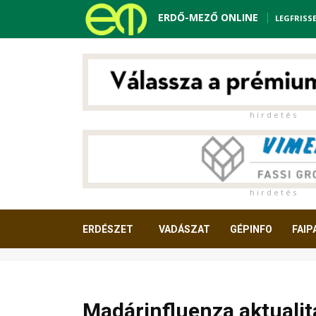
ERDŐ-MEZŐ ONLINE
LEGFRISS
h i r d e t é s
h i r d e t é s
ERDÉSZET
VADÁSZAT
GÉPINFO
FAIP
OLVASNIVALÓ
Madárinfluenza aktuali