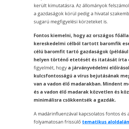
került kimutatásra. Az állományok felszámol
a gazdaságok körül pedig a hivatal szakembe
sugarú megfigyelési körzeteket is.
Fontos kiemelni, hogy az országos főáll
kereskedelmi célból tartott baromfik es
célú baromfit tartó gazdaságok (például
helyen történő etetését és itatását írta 
figyelmét, hogy
a járványvédelmi előíráso
kulcsfontosságú a vírus bejutásának meg
van a vadon élő madarakban. Mindent me
és a vadon élő madarak közvetlen és köz
minimálisra csökkentsék a gazdák.
A madárinfluenzával kapcsolatos fontos és 
folyamatosan frissülő
tematikus aloldalá