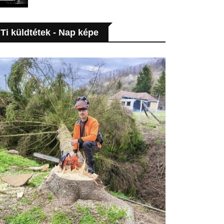
Ti küldtétek - Nap képe