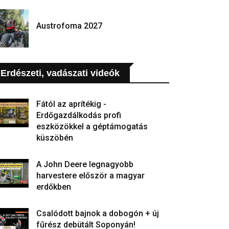
Austrofoma 2027
Erdészeti, vadászati videók
Fától az aprítékig -
Erdőgazdálkodás profi
eszközökkel a géptámogatás
küszöbén
A John Deere legnagyobb
harvestere először a magyar
erdőkben
Csalódott bajnok a dobogón + új
fűrész debütált Soponyán!