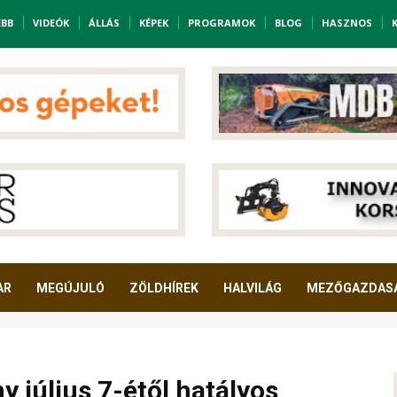
EBB
VIDEÓK
ÁLLÁS
KÉPEK
PROGRAMOK
BLOG
HASZNOS
AR
MEGÚJULÓ
ZÖLDHÍREK
HALVILÁG
MEZŐGAZDAS
y július 7-étől hatályos