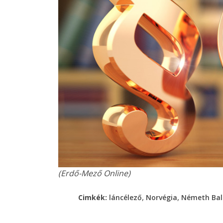
(Erdő-Mező Online)
,
,
Cimkék:
láncélező
Norvégia
Németh Bal