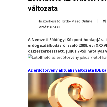
változata
Hírszerkesztő: Erdő-Mező Online
Forrás:
62430
A Nemzeti Földügyi Központ honlapjára is
erdőgazdálkodásról szóló 2009. évi XXXVI
összeszerkesztett, július 7-től hatályos 
Az erdőtörvény aktuális változata IDE kat