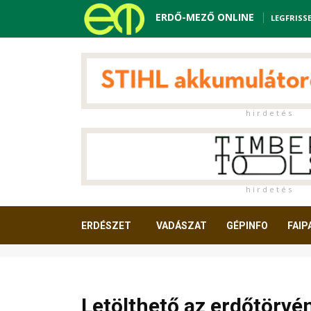
ERDŐ-MEZŐ ONLINE
LEGFRISS
h i r d e t é s
h i r d e t é s
ERDÉSZET
VADÁSZAT
GÉPINFO
FAIP
OLVASNIVALÓ
Letölthető az erdőtörvén