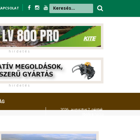
KAPCSOLAT
h i r d e t é s
h i r d e t é s
ÁG
2026. augusztus 7. péntek,
Ibolya
napja