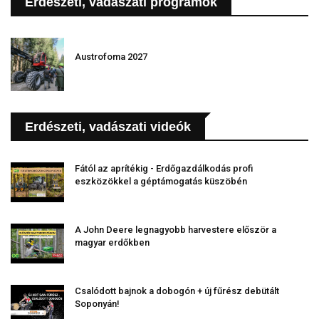
Erdészeti, vadászati programok
Austrofoma 2027
Erdészeti, vadászati videók
Fától az aprítékig - Erdőgazdálkodás profi
eszközökkel a géptámogatás küszöbén
A John Deere legnagyobb harvestere először a
magyar erdőkben
Csalódott bajnok a dobogón + új fűrész debütált
Soponyán!