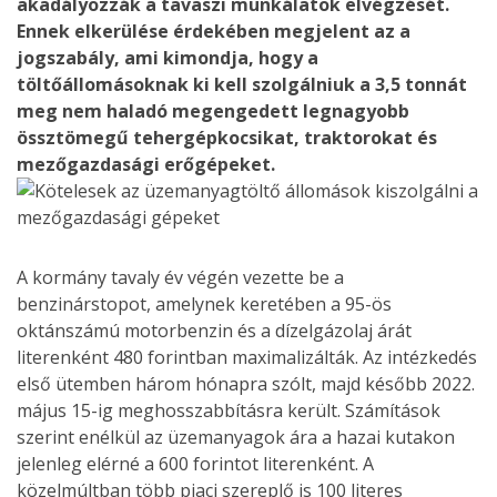
akadályozzák a tavaszi munkálatok elvégzését.
Ennek elkerülése érdekében megjelent az a
jogszabály, ami kimondja, hogy a
töltőállomásoknak ki kell szolgálniuk a 3,5 tonnát
meg nem haladó megengedett legnagyobb
össztömegű tehergépkocsikat, traktorokat és
mezőgazdasági erőgépeket.
A kormány tavaly év végén vezette be a
benzinárstopot, amelynek keretében a 95-ös
oktánszámú motorbenzin és a dízelgázolaj árát
literenként 480 forintban maximalizálták. Az intézkedés
első ütemben három hónapra szólt, majd később 2022.
május 15-ig meghosszabbításra került. Számítások
szerint enélkül az üzemanyagok ára a hazai kutakon
jelenleg elérné a 600 forintot literenként. A
közelmúltban több piaci szereplő is 100 literes