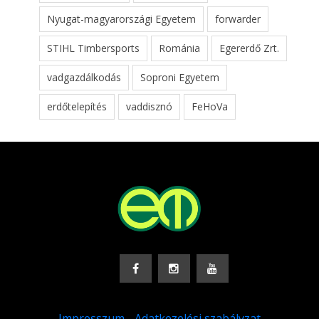
Nyugat-magyarországi Egyetem
forwarder
STIHL Timbersports
Románia
Egererdő Zrt.
vadgazdálkodás
Soproni Egyetem
erdőtelepítés
vaddisznó
FeHoVa
Impresszum
-
Adatkezelési szabályzat