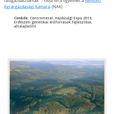
falugazdászuknak" - hívja fel a figyelmet a
Nemzeti
Agrárgazdasági Kamara
. (NAK)
,
,
Cimkék:
Centrometal
Hajdúsági Expo 2013
,
Erdészeti genetikai erőforrások fejlesztése
altalajlazító