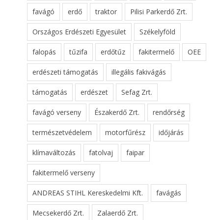
favágó
erdő
traktor
Pilisi Parkerdő Zrt.
Országos Erdészeti Egyesület
Székelyföld
falopás
tűzifa
erdőtűz
fakitermelő
OEE
erdészeti támogatás
illegális fakivágás
támogatás
erdészet
Sefag Zrt.
favágó verseny
Északerdő Zrt.
rendőrség
természetvédelem
motorfűrész
időjárás
klímaváltozás
fatolvaj
faipar
fakitermelő verseny
ANDREAS STIHL Kereskedelmi Kft.
favágás
Mecsekerdő Zrt.
Zalaerdő Zrt.