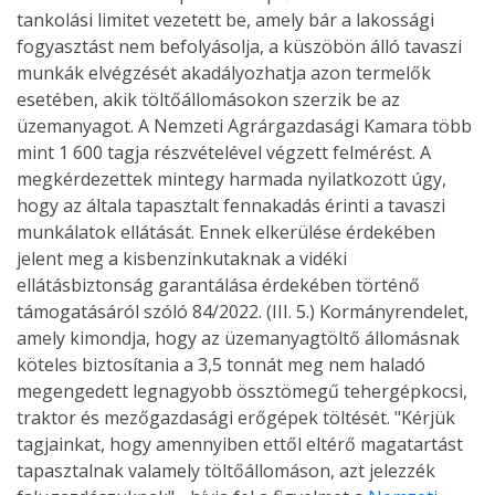
tankolási limitet vezetett be, amely bár a lakossági
fogyasztást nem befolyásolja, a küszöbön álló tavaszi
munkák elvégzését akadályozhatja azon termelők
esetében, akik töltőállomásokon szerzik be az
üzemanyagot. A Nemzeti Agrárgazdasági Kamara több
mint 1 600 tagja részvételével végzett felmérést. A
megkérdezettek mintegy harmada nyilatkozott úgy,
hogy az általa tapasztalt fennakadás érinti a tavaszi
munkálatok ellátását. Ennek elkerülése érdekében
jelent meg a kisbenzinkutaknak a vidéki
ellátásbiztonság garantálása érdekében történő
támogatásáról szóló 84/2022. (III. 5.) Kormányrendelet,
amely kimondja, hogy az üzemanyagtöltő állomásnak
köteles biztosítania a 3,5 tonnát meg nem haladó
megengedett legnagyobb össztömegű tehergépkocsi,
traktor és mezőgazdasági erőgépek töltését. "Kérjük
tagjainkat, hogy amennyiben ettől eltérő magatartást
tapasztalnak valamely töltőállomáson, azt jelezzék