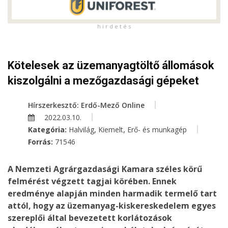
h i r d e t é s
Kötelesek az üzemanyagtöltő állomások
kiszolgálni a mezőgazdasági gépeket
Hírszerkesztő: Erdő-Mező Online
2022.03.10.
,
,
Kategória:
Halvilág
Kiemelt
Erő- és munkagép
Forrás:
71546
A Nemzeti Agrárgazdasági Kamara széles körű
felmérést végzett tagjai körében. Ennek
eredménye alapján minden harmadik termelő tart
attól, hogy az üzemanyag-kiskereskedelem egyes
szereplői által bevezetett korlátozások