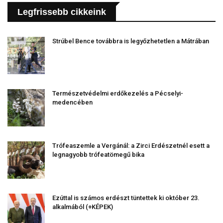
Legfrissebb cikkeink
Strúbel Bence továbbra is legyőzhetetlen a Mátrában
Természetvédelmi erdőkezelés a Pécselyi-
medencében
Trófeaszemle a Vergánál: a Zirci Erdészetnél esett a
legnagyobb trófeatömegű bika
Ezúttal is számos erdészt tüntettek ki október 23.
alkalmából (+KÉPEK)