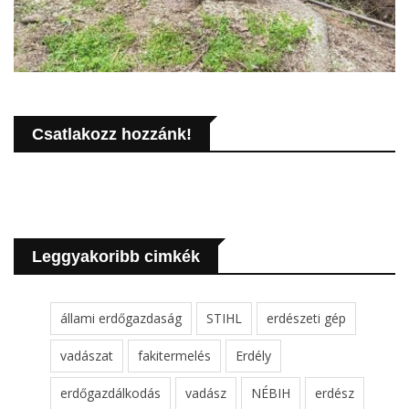
Csatlakozz hozzánk!
Leggyakoribb cimkék
állami erdőgazdaság
STIHL
erdészeti gép
vadászat
fakitermelés
Erdély
erdőgazdálkodás
vadász
NÉBIH
erdész