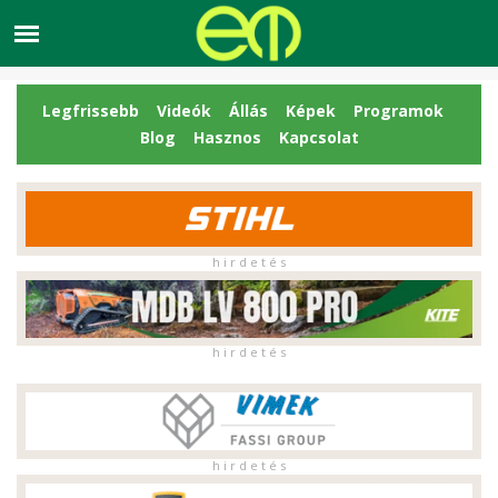
Legfrissebb
Videók
Állás
Képek
Programok
Blog
Hasznos
Kapcsolat
h i r d e t é s
h i r d e t é s
h i r d e t é s