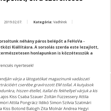
2019.02.07.
Kategória:
Vadhírek
orsoltunk néhány páros belépőt a FeHoVa -
özi Kiállításra. A sorsolás szerda este lezajlott,
e természetesen honlapunkon is közzétesszük a
andján várja a látogatókat magazinunk vadászati
trációért cserébe gravírozott EM tollal. A kutyások
nkra, hiszen étellel, itallal és fekhellyel várjuk a kis
jos Kiss Csaba Szauer Zoltán Füzzessery Attila
öri Attila Pongrácz Ildikó Simon Szilvia Szatmári
tila Kiss Botond Balogh Zita Molnár Andrea Hegyi