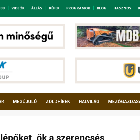
EBB
VIDEÓK
ÁLLÁS
KÉPEK
PROGRAMOK
BLOG
HASZNOS
AR
MEGÚJULÓ
ZÖLDHÍREK
HALVILÁG
MEZŐGAZDAS
lépőket, ők a szerencsés