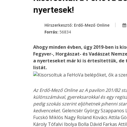
nyertesek!
Hírszerkesztő: Erdő-Mező Online
Forrás:
56834
Ahogy minden évben, úgy 2019-ben is kis
Fegyver-, Horgászat- és Vadászat Nemzetk
a nyerteseket már ki is értesítettük, d
listát.
Az Erdő-Mező Online az A pavilon 201/B2 st
különszámával, gyereksarokkal és egy regisz
pedig szokás szerint eljöhetnek pihenni standu
kedvenceket.
Gelencsér György Szappanos La
Fucskó Miklós Nagy Roland Kovács Attila Göm
Károly Tófalvi Ibolya Bolla Dávid Farkas At