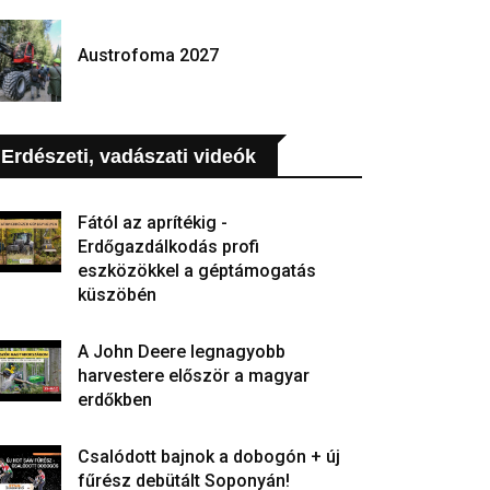
Austrofoma 2027
Erdészeti, vadászati videók
Fától az aprítékig -
Erdőgazdálkodás profi
eszközökkel a géptámogatás
küszöbén
A John Deere legnagyobb
harvestere először a magyar
erdőkben
Csalódott bajnok a dobogón + új
fűrész debütált Soponyán!