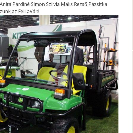
ita Pardiné Simon Szilvia Mális Rezső Pazsitka
zzunk az FeHoVán!