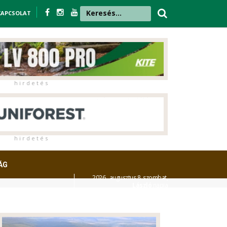
KAPCSOLAT
h i r d e t é s
h i r d e t é s
ÁG
2026. augusztus 8. szombat,
László
napja