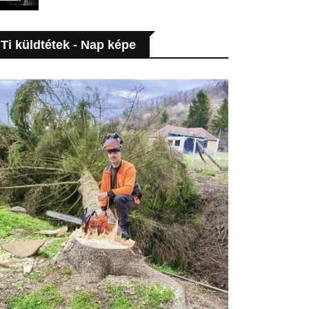
Ti küldtétek - Nap képe