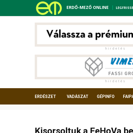
ERDŐ-MEZŐ ONLINE
LEGFRISS
h i r d e t é s
h i r d e t é s
ERDÉSZET
VADÁSZAT
GÉPINFO
FAIP
OLVASNIVALÓ
Kisorsoltuk a FeHoVa be