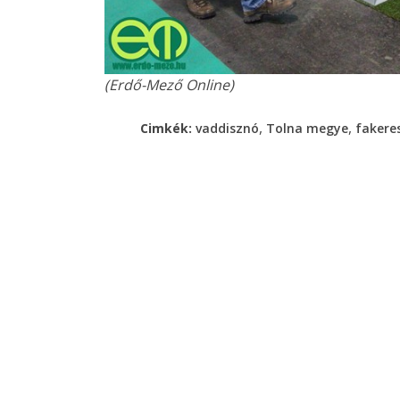
(Erdő-Mező Online)
,
,
Cimkék:
vaddisznó
Tolna megye
fakere