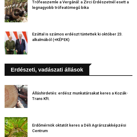
Trófeaszemle a Vergánál: a Zirci Erdészetnél esett a
legnagyobb trófeatömegű bika
Ezúttal is számos erdészt tüntettek ki október 23.
alkalmából (+KÉPEK)
Erdészeti, vadászati állások
Álláshirdetés: erdész munkatársakat keres a Kozák-
Trans Kft.
Erdőmérnök oktatót keres a Déli Agrárszakképzési
Centrum