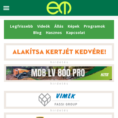
Legfrissebb
Videók
Állás
Képek
Programok
Blog
Hasznos
Kapcsolat
h i r d e t é s
h i r d e t é s
h i r d e t é s