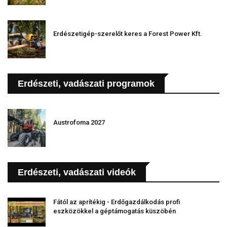
Erdészetigép-szerelőt keres a Forest Power Kft.
Erdészeti, vadászati programok
Austrofoma 2027
Erdészeti, vadászati videók
Fától az aprítékig - Erdőgazdálkodás profi
eszközökkel a géptámogatás küszöbén