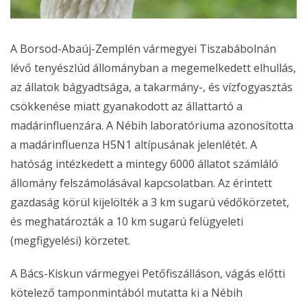
A Borsod-Abaúj-Zemplén vármegyei Tiszabábolnán
lévő tenyészlúd állományban a megemelkedett elhullás,
az állatok bágyadtsága, a takarmány-, és vízfogyasztás
csökkenése miatt gyanakodott az állattartó a
madárinfluenzára. A Nébih laboratóriuma azonosította
a madárinfluenza H5N1 altípusának jelenlétét. A
hatóság intézkedett a mintegy 6000 állatot számláló
állomány felszámolásával kapcsolatban. Az érintett
gazdaság körül kijelölték a 3 km sugarú védőkörzetet,
és meghatározták a 10 km sugarú felügyeleti
(megfigyelési) körzetet.
A Bács-Kiskun vármegyei Petőfiszálláson, vágás előtti
kötelező tamponmintából mutatta ki a Nébih