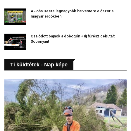
A John Deere legnagyobb harvestere először a
magyar erdőkben
Csalódott bajnok a dobogón + új fűrész debütált
Soponyán!
Ti küldtétek - Nap képe