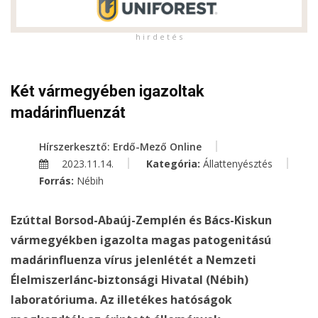
h i r d e t é s
Két vármegyében igazoltak
madárinfluenzát
Hírszerkesztő: Erdő-Mező Online
2023.11.14.
Kategória:
Állattenyésztés
Forrás:
Nébih
Ezúttal Borsod-Abaúj-Zemplén és Bács-Kiskun
vármegyékben igazolta magas patogenitású
madárinfluenza vírus jelenlétét a Nemzeti
Élelmiszerlánc-biztonsági Hivatal (Nébih)
laboratóriuma. Az illetékes hatóságok