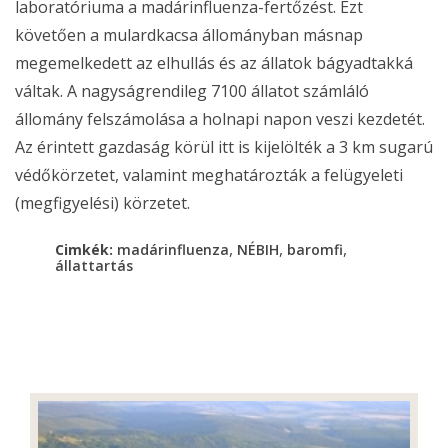
laboratóriuma a madárinfluenza-fertőzést. Ezt
követően a mulardkacsa állományban másnap
megemelkedett az elhullás és az állatok bágyadtakká
váltak. A nagyságrendileg 7100 állatot számláló
állomány felszámolása a holnapi napon veszi kezdetét.
Az érintett gazdaság körül itt is kijelölték a 3 km sugarú
védőkörzetet, valamint meghatározták a felügyeleti
(megfigyelési) körzetet.
,
,
,
Cimkék:
madárinfluenza
NÉBIH
baromfi
állattartás