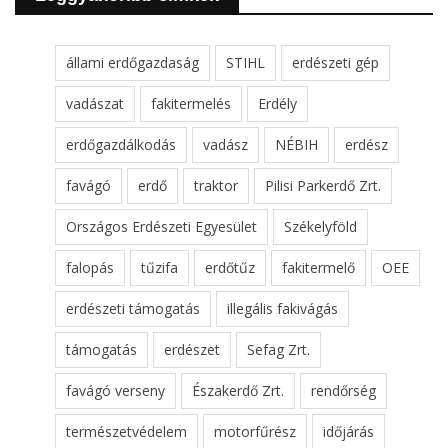
állami erdőgazdaság
STIHL
erdészeti gép
vadászat
fakitermelés
Erdély
erdőgazdálkodás
vadász
NÉBIH
erdész
favágó
erdő
traktor
Pilisi Parkerdő Zrt.
Országos Erdészeti Egyesület
Székelyföld
falopás
tűzifa
erdőtűz
fakitermelő
OEE
erdészeti támogatás
illegális fakivágás
támogatás
erdészet
Sefag Zrt.
favágó verseny
Északerdő Zrt.
rendőrség
természetvédelem
motorfűrész
időjárás