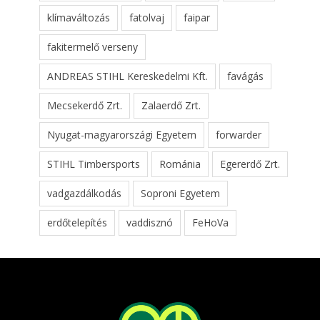
klímaváltozás
fatolvaj
faipar
fakitermelő verseny
ANDREAS STIHL Kereskedelmi Kft.
favágás
Mecsekerdő Zrt.
Zalaerdő Zrt.
Nyugat-magyarországi Egyetem
forwarder
STIHL Timbersports
Románia
Egererdő Zrt.
vadgazdálkodás
Soproni Egyetem
erdőtelepítés
vaddisznó
FeHoVa