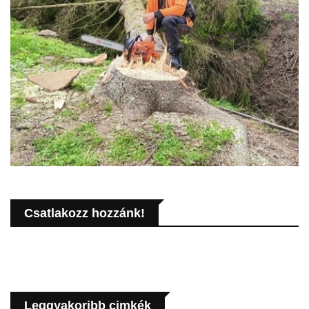
Csatlakozz hozzánk!
Leggyakoribb cimkék