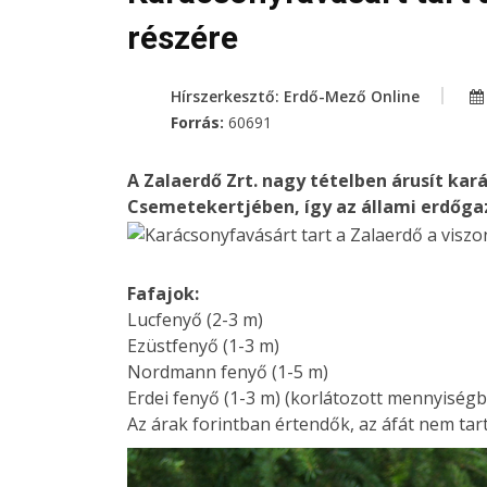
részére
Hírszerkesztő: Erdő-Mező Online
Forrás:
60691
A Zalaerdő Zrt. nagy tételben árusít kar
Csemetekertjében, így az állami erdőga
Fafajok:
Lucfenyő (2-3 m)
Ezüstfenyő (1-3 m)
Nordmann fenyő (1-5 m)
Erdei fenyő (1-3 m) (korlátozott mennyiségb
Az árak forintban értendők, az áfát nem tar