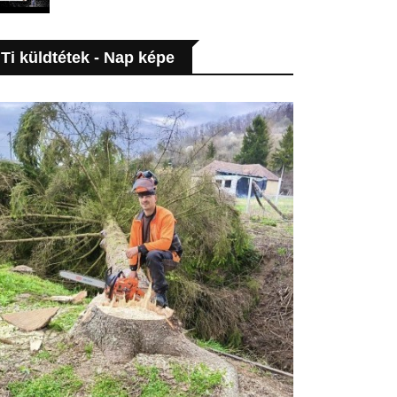
Ti küldtétek - Nap képe