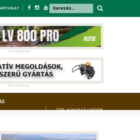
KAPCSOLAT
h i r d e t é s
h i r d e t é s
ÁG
2026. augusztus 6. csütörtök,
Berta
napja