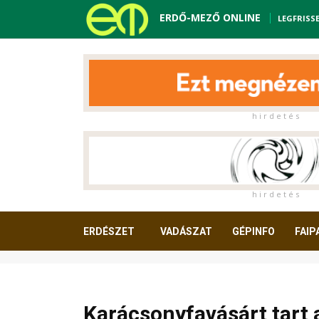
ERDŐ-MEZŐ ONLINE
LEGFRISS
h i r d e t é s
h i r d e t é s
ERDÉSZET
VADÁSZAT
GÉPINFO
FAIP
OLVASNIVALÓ
Karácsonyfavásárt tart 