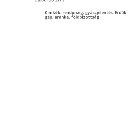
,
,
Cimkék:
rendprség
gyászjelentés
Erdők
,
,
gép
aranka
földbizottság