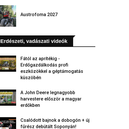
Austrofoma 2027
Erdészeti, vadászati videók
Fától az aprítékig -
Erdőgazdálkodás profi
eszközökkel a géptámogatás
küszöbén
A John Deere legnagyobb
harvestere először a magyar
erdőkben
Csalódott bajnok a dobogón + új
fűrész debütált Soponyán!