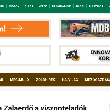
EBB
VIDEÓK
ÁLLÁS
KÉPEK
PROGRAMOK
BLOG
HASZNOS
AR
MEGÚJULÓ
ZÖLDHÍREK
HALVILÁG
MEZŐGAZDAS
a Zalaerdő a viszonteladók