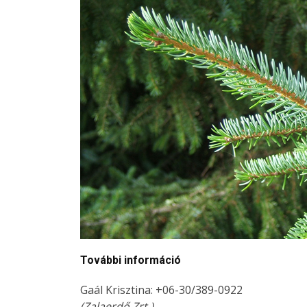
További információ
Gaál Krisztina: +06-30/389-0922
(Zalaerdő Zrt.)