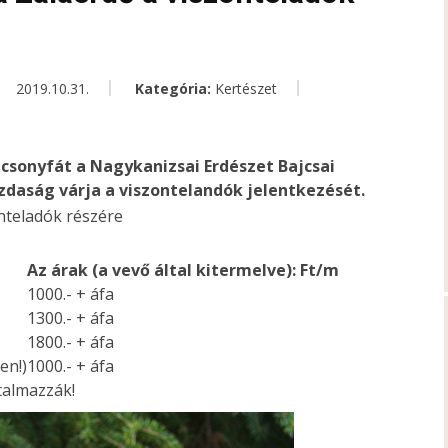
2019.10.31.
Kategória:
Kertészet
ácsonyfát a Nagykanizsai Erdészet Bajcsai
zdaság várja a viszontelandók jelentkezését.
Az árak (a vevő által kitermelve):
Ft/m
1000.- + áfa
1300.- + áfa
1800.- + áfa
en!)
1000.- + áfa
talmazzák!