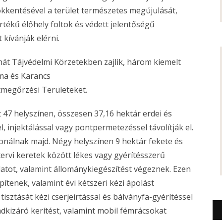
sökkentésével a terület természetes megújulását,
 értékű élőhely foltok és védett jelentőségű
kívánják elérni.
hát Tájvédelmi Körzetekben zajlik, három kiemelt
zma és Karancs
megőrzési Területeket.
 47 helyszínen, összesen 37,16 hektár erdei és
 injektálással vagy pontpermetezéssel távolítják el.
onálnak majd. Négy helyszínen 9 hektár fekete és
tervi keretek között lékes vagy gyérítésszerű
latot, valamint állománykiegészítést végeznek. Ezen
pítenek, valamint évi kétszeri kézi ápolást
isztását kézi cserjeirtással és bálványfa-gyérítéssel
dkizáró kerítést, valamint mobil fémrácsokat