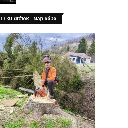
Ti küldtétek - Nap képe