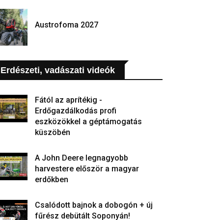
Austrofoma 2027
Erdészeti, vadászati videók
Fától az aprítékig -
Erdőgazdálkodás profi
eszközökkel a géptámogatás
küszöbén
A John Deere legnagyobb
harvestere először a magyar
erdőkben
Csalódott bajnok a dobogón + új
fűrész debütált Soponyán!