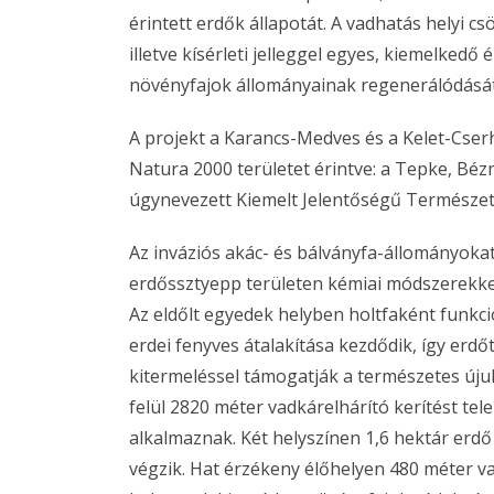
érintett erdők állapotát. A vadhatás helyi c
illetve kísérleti jelleggel egyes, kiemelkedő
növényfajok állományainak regenerálódását 
A projekt a Karancs-Medves és a Kelet-Cser
Natura 2000 területet érintve: a Tepke, Bé
úgynevezett Kiemelt Jelentőségű Természet
Az inváziós akác- és bálványfa-állományokat
erdőssztyepp területen kémiai módszerekkel,
Az eldőlt egyedek helyben holtfaként funkci
erdei fenyves átalakítása kezdődik, így erdő
kitermeléssel támogatják a természetes úju
felül 2820 méter vadkárelhárító kerítést tele
alkalmaznak. Két helyszínen 1,6 hektár erdő t
végzik. Hat érzékeny élőhelyen 480 méter va