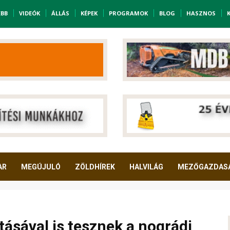
EBB
VIDEÓK
ÁLLÁS
KÉPEK
PROGRAMOK
BLOG
HASZNOS
AR
MEGÚJULÓ
ZÖLDHÍREK
HALVILÁG
MEZŐGAZDAS
ításával is tesznek a nográdi