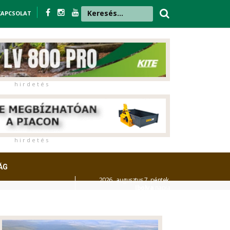
KAPCSOLAT
h i r d e t é s
h i r d e t é s
ÁG
2026. augusztus 7. péntek,
Ibolya
napja