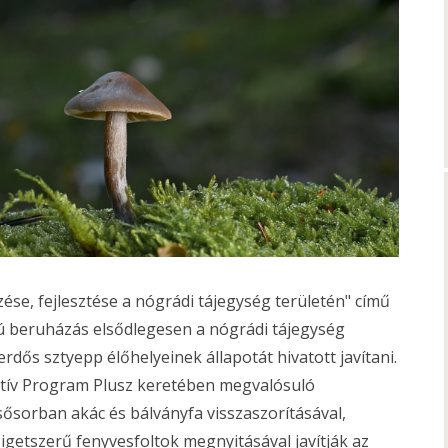
ése, fejlesztése a nógrádi tájegység területén" című
ású beruházás elsődlegesen a nógrádi tájegység
rdős sztyepp élőhelyeinek állapotát hivatott javítani.
atív Program Plusz keretében megvalósuló
sősorban akác és bálványfa visszaszorításával,
zigetszerű fenyvesfoltok megnyitásával javítják az