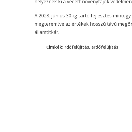
helyeznek ki a védett növényfajok védelmér
A 2028. június 30-ig tartó fejlesztés mintegy
megteremtve az értékek hosszú távú megőrz
államtitkár.
,
Cimkék:
rdőfelújítás
erdőfelújítás