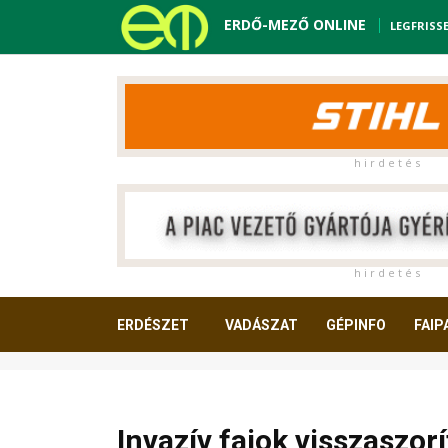
ERDŐ-MEZŐ ONLINE
LEGFRISS
h i r d e t é s
h i r d e t é s
ERDÉSZET
VADÁSZAT
GÉPINFO
FAIP
OLVASNIVALÓ
Invazív fajok visszaszor