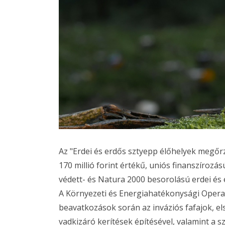
Az "Erdei és erdős sztyepp élőhelyek megőrz
170 millió forint értékű, uniós finanszíroz
védett- és Natura 2000 besorolású erdei és e
A Környezeti és Energiahatékonysági Oper
beavatkozások során az inváziós fafajok, el
vadkizáró kerítések építésével, valamint a s