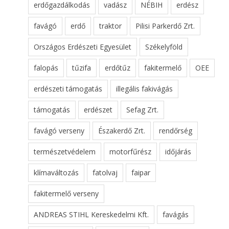
erdőgazdálkodás
vadász
NÉBIH
erdész
favágó
erdő
traktor
Pilisi Parkerdő Zrt.
Országos Erdészeti Egyesület
Székelyföld
falopás
tűzifa
erdőtűz
fakitermelő
OEE
erdészeti támogatás
illegális fakivágás
támogatás
erdészet
Sefag Zrt.
favágó verseny
Északerdő Zrt.
rendőrség
természetvédelem
motorfűrész
időjárás
klímaváltozás
fatolvaj
faipar
fakitermelő verseny
ANDREAS STIHL Kereskedelmi Kft.
favágás