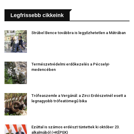
Legfrissebb cikkeink
Strúbel Bence továbbra is legyőzhetetlen a Mátrában
Természetvédelmi erdőkezelés a Pécselyi-
medencében
Trófeaszemle a Vergánál: a Zirci Erdészetnél esett a
legnagyobb trófeatömegű bika
Ezúttal is számos erdészt tüntettek ki október 23.
alkalmából (+KÉPEK)