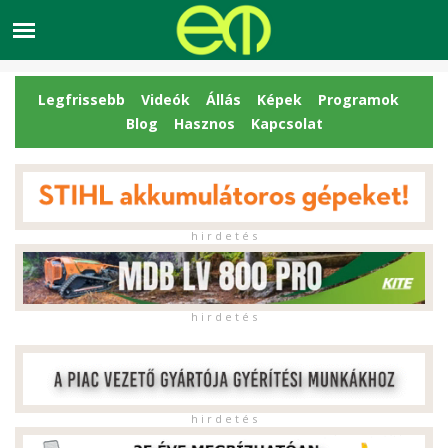
Legfrissebb
Videók
Állás
Képek
Programok
Blog
Hasznos
Kapcsolat
h i r d e t é s
h i r d e t é s
h i r d e t é s