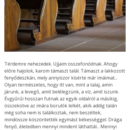
Térdemre nehezedek. Ujjaim összefonódnak. Ahogy
előre hajolok, karom támaszt talál. Támaszt a lakkozott
fenyődeszkán, mely annyiszor kísérte már imáimat...
Olyan természetes, hogy itt van, mint a talaj, amin
járunk, a levegő, amit belélegzünk, a víz, amit iszunk.
Évgyűrűi hosszan futnak az egyik oldalról a másikig,
összekötve az imára borulók lelkét, akik addig talán
még soha nem is találkoztak, nem beszéltek,
mindössze köszöntették egymást békességgel. Drága
fenyő, életedben mennyi mindent láthattál... Mennyi