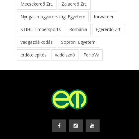
Mecsekerdő Zrt.
Zalaerdő Zrt.
Nyugat-magyarországi Egyetem
forwarder
STIHL Timbersports
Románia
Egererdő Zrt.
vadgazdálkodás
Soproni Egyetem
erdőtelepítés
vaddisznó
FeHoVa