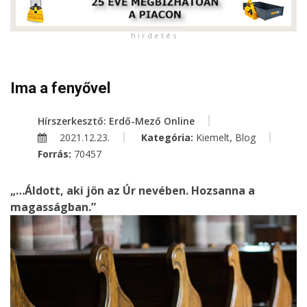
h i r d e t é s
Ima a fenyővel
Hírszerkesztő: Erdő-Mező Online
,
2021.12.23.
Kategória:
Kiemelt
Blog
Forrás:
70457
„…Áldott, aki jön az Úr nevében. Hozsanna a
magasságban.”