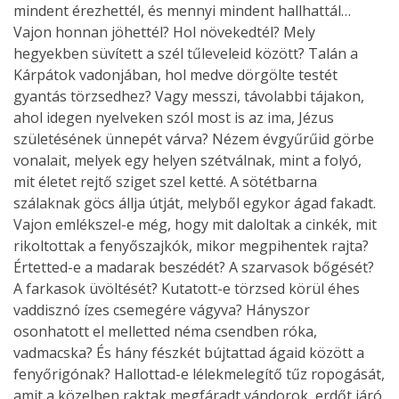
mindent érezhettél, és mennyi mindent hallhattál…
Vajon honnan jöhettél? Hol növekedtél? Mely
hegyekben süvített a szél tűleveleid között? Talán a
Kárpátok vadonjában, hol medve dörgölte testét
gyantás törzsedhez? Vagy messzi, távolabbi tájakon,
ahol idegen nyelveken szól most is az ima, Jézus
születésének ünnepét várva? Nézem évgyűrűid görbe
vonalait, melyek egy helyen szétválnak, mint a folyó,
mit életet rejtő sziget szel ketté. A sötétbarna
szálaknak göcs állja útját, melyből egykor ágad fakadt.
Vajon emlékszel-e még, hogy mit daloltak a cinkék, mit
rikoltottak a fenyőszajkók, mikor megpihentek rajta?
Értetted-e a madarak beszédét? A szarvasok bőgését?
A farkasok üvöltését? Kutatott-e törzsed körül éhes
vaddisznó ízes csemegére vágyva? Hányszor
osonhatott el melletted néma csendben róka,
vadmacska? És hány fészkét bújtattad ágaid között a
fenyőrigónak? Hallottad-e lélekmelegítő tűz ropogását,
amit a közelben raktak megfáradt vándorok, erdőt járó