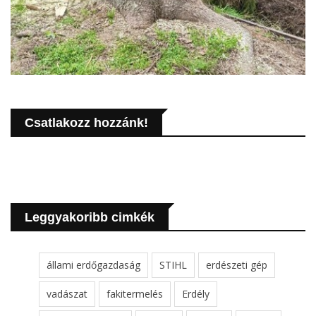
Csatlakozz hozzánk!
Leggyakoribb cimkék
állami erdőgazdaság
STIHL
erdészeti gép
vadászat
fakitermelés
Erdély