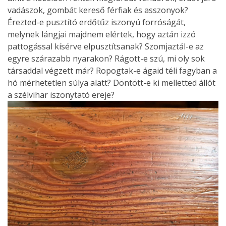
vadászok, gombát kereső férfiak és asszonyok?
Érezted-e pusztító erdőtűz iszonyú forróságát,
melynek lángjai majdnem elértek, hogy aztán izzó
pattogással kísérve elpusztítsanak? Szomjaztál-e az
egyre szárazabb nyarakon? Rágott-e szú, mi oly sok
társaddal végzett már? Ropogtak-e ágaid téli fagyban a
hó mérhetetlen súlya alatt? Döntött-e ki melletted állót
a szélvihar iszonytató ereje?