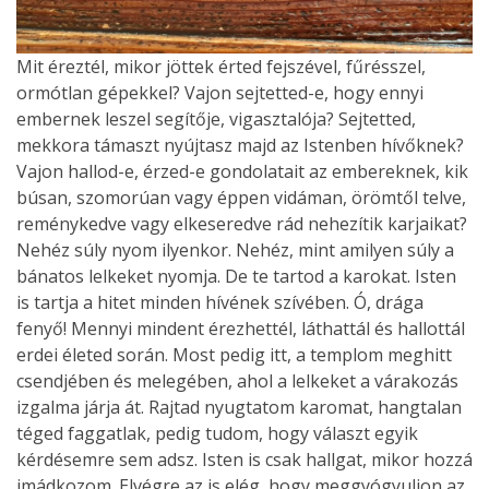
Mit éreztél, mikor jöttek érted fejszével, fűrésszel,
ormótlan gépekkel? Vajon sejtetted-e, hogy ennyi
embernek leszel segítője, vigasztalója? Sejtetted,
mekkora támaszt nyújtasz majd az Istenben hívőknek?
Vajon hallod-e, érzed-e gondolatait az embereknek, kik
búsan, szomorúan vagy éppen vidáman, örömtől telve,
reménykedve vagy elkeseredve rád nehezítik karjaikat?
Nehéz súly nyom ilyenkor. Nehéz, mint amilyen súly a
bánatos lelkeket nyomja. De te tartod a karokat. Isten
is tartja a hitet minden hívének szívében. Ó, drága
fenyő! Mennyi mindent érezhettél, láthattál és hallottál
erdei életed során. Most pedig itt, a templom meghitt
csendjében és melegében, ahol a lelkeket a várakozás
izgalma járja át. Rajtad nyugtatom karomat, hangtalan
téged faggatlak, pedig tudom, hogy választ egyik
kérdésemre sem adsz. Isten is csak hallgat, mikor hozzá
imádkozom. Elvégre az is elég, hogy meggyógyuljon az