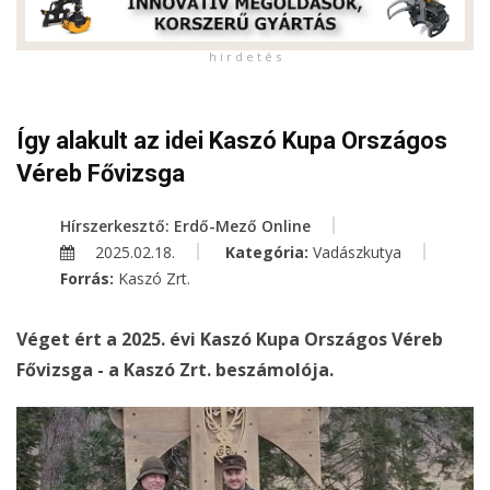
h i r d e t é s
Így alakult az idei Kaszó Kupa Országos
Véreb Fővizsga
Hírszerkesztő: Erdő-Mező Online
2025.02.18.
Kategória:
Vadászkutya
Forrás:
Kaszó Zrt.
Véget ért a 2025. évi Kaszó Kupa Országos Véreb
Fővizsga - a Kaszó Zrt. beszámolója.