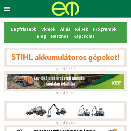
Legfrissebb
Videók
Állás
Képek
Programok
Blog
Hasznos
Kapcsolat
h i r d e t é s
h i r d e t é s
h i r d e t é s