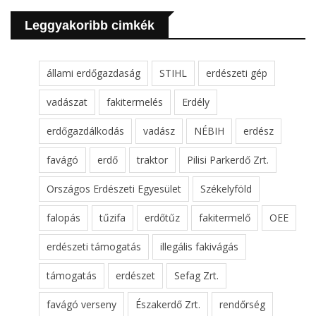
Leggyakoribb cimkék
állami erdőgazdaság
STIHL
erdészeti gép
vadászat
fakitermelés
Erdély
erdőgazdálkodás
vadász
NÉBIH
erdész
favágó
erdő
traktor
Pilisi Parkerdő Zrt.
Országos Erdészeti Egyesület
Székelyföld
falopás
tűzifa
erdőtűz
fakitermelő
OEE
erdészeti támogatás
illegális fakivágás
támogatás
erdészet
Sefag Zrt.
favágó verseny
Északerdő Zrt.
rendőrség