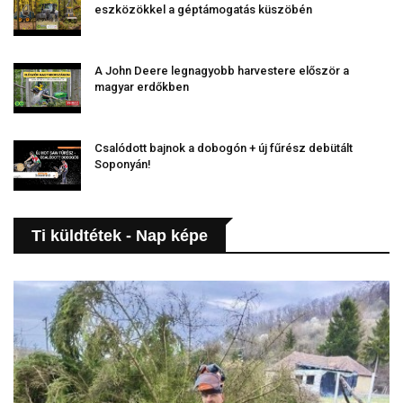
eszközökkel a géptámogatás küszöbén
A John Deere legnagyobb harvestere először a
magyar erdőkben
Csalódott bajnok a dobogón + új fűrész debütált
Soponyán!
Ti küldtétek - Nap képe