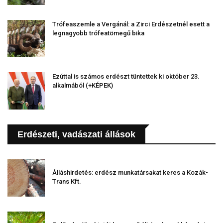
Trófeaszemle a Vergánál: a Zirci Erdészetnél esett a
legnagyobb trófeatömegű bika
Ezúttal is számos erdészt tüntettek ki október 23.
alkalmából (+KÉPEK)
Erdészeti, vadászati állások
Álláshirdetés: erdész munkatársakat keres a Kozák-
Trans Kft.