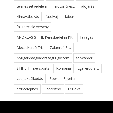
természetvédelem
motorfűrész
időjárás
klímaváltozás
fatolvaj
faipar
fakitermelő verseny
ANDREAS STIHL Kereskedelmi Kft.
favágás
Mecsekerdő Zrt.
Zalaerdő Zrt.
Nyugat-magyarországi Egyetem
forwarder
STIHL Timbersports
Románia
Egererdő Zrt.
vadgazdálkodás
Soproni Egyetem
erdőtelepítés
vaddisznó
FeHoVa