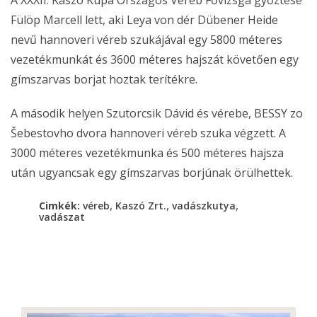
A XXXII. Kaszó Kupa Országos Véreb Fővizsga győztese
Fülöp Marcell lett, aki Leya von dér Dübener Heide
nevű hannoveri véreb szukájával egy 5800 méteres
vezetékmunkát és 3600 méteres hajszát követően egy
gímszarvas borjat hoztak terítékre.
A második helyen Szutorcsik Dávid és vérebe, BESSY zo
Šebestovho dvora hannoveri véreb szuka végzett. A
3000 méteres vezetékmunka és 500 méteres hajsza
után ugyancsak egy gímszarvas borjúnak örülhettek.
,
,
,
Cimkék:
véreb
Kaszó Zrt.
vadászkutya
vadászat