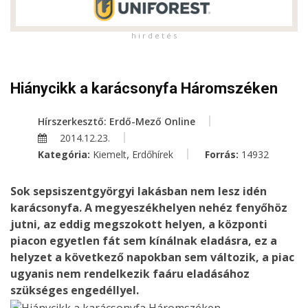
h i r d e t é s
Hiánycikk a karácsonyfa Háromszéken
Hírszerkesztő: Erdő-Mező Online
2014.12.23.
,
Kategória:
Kiemelt
Erdőhírek
Forrás:
14932
Sok sepsiszentgyörgyi lakásban nem lesz idén
karácsonyfa. A megyeszékhelyen nehéz fenyőhöz
jutni, az eddig megszokott helyen, a központi
piacon egyetlen fát sem kínálnak eladásra, ez a
helyzet a következő napokban sem változik, a piac
ugyanis nem rendelkezik faáru eladásához
szükséges engedéllyel.