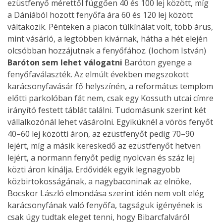
ezüstfenyő mérettől függően 40 és 100 lej között, míg
a Dániából hozott fenyőfa ára 60 és 120 lej között
váltakozik. Pénteken a piacon túlkínálat volt, több árus,
mint vásárló, a legtöbben kivárnak, hátha a hét elején
olcsóbban hozzájutnak a fenyőfához. (Iochom István)
Baróton sem lehet válogatni
Baróton gyenge a
fenyőfaválaszték. Az elmúlt években megszokott
karácsonyfavásár fő helyszínén, a református templom
előtti parkolóban fát nem, csak egy Kossuth utcai címre
irányító festett táblát találni. Tudomásunk szerint két
vállalkozónál lehet vásárolni. Egyiküknél a vörös fenyőt
40–60 lej közötti áron, az ezüstfenyőt pedig 70–90
lejért, míg a másik kereskedő az ezüstfenyőt hetven
lejért, a normann fenyőt pedig nyolcvan és száz lej
közti áron kínálja. Erdővidék egyik legnagyobb
közbirtokosságának, a nagybaconinak az elnöke,
Bocskor László elmondása szerint idén nem volt elég
karácsonyfának való fenyőfa, tagságuk igényének is
csak úgy tudtak eleget tenni, hogy Bibarcfalváról