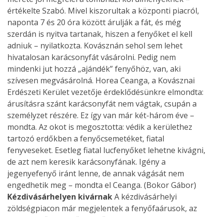
értékelte Szabó. Mivel kiszorultak a központi piacról,
naponta 7 és 20 óra között árulják a fát, és még
szerdán is nyitva tartanak, hiszen a fenyőket el kell
adniuk – nyilatkozta. Kovásznán sehol sem lehet
hivatalosan karácsonyfát vásárolni. Pedig nem
mindenki jut hozzá „ajándék” fenyőhöz, van, aki
szívesen megvásárolná. Horea Cean­ga, a Kovásznai
Erdészeti Ke­rület vezetője érdeklődésünkre elmondta:
árusításra szánt karácsonyfát nem vágtak, csupán a
személyzet részére. Ez így van már két-három éve –
mondta. Az okot is megosztotta: védik a kerülethez
tartozó erdőkben a fenyőcsemetéket, fiatal
fenyveseket. Esetleg fiatal lucfenyőket lehetne kivágni,
de azt nem keresik karácsonyfának. Igény a
jegenyefenyő iránt lenne, de annak vágását nem
engedhetik meg – mondta el Ceanga. (Bokor Gábor)
Kézdivásárhelyen kivárnak
A kézdivásárhelyi
zöldségpiacon már megjelentek a fenyőfaárusok, az