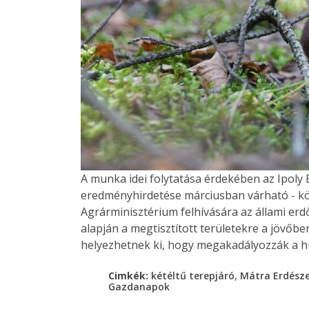
A munka idei folytatása érdekében az Ipoly E
eredményhirdetése márciusban várható - kö
Agrárminisztérium felhívására az állami erd
alapján a megtisztított területekre a jövő
helyezhetnek ki, hogy megakadályozzák a hu
,
Cimkék:
kétéltű terepjáró
Mátra Erdésze
Gazdanapok