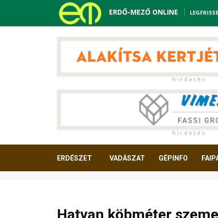
ERDŐ-MEZŐ ONLINE
LEGFRISS
h i r d e t é s
h i r d e t é s
ERDÉSZET
VADÁSZAT
GÉPINFO
FAIP
OLVASNIVALÓ
Hatvan köbméter szemet