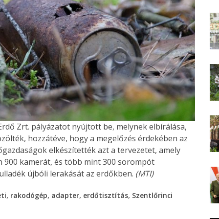
rdő Zrt. pályázatot nyújtott be, melynek elbírálása,
zölték, hozzátéve, hogy a megelőzés érdekében az
őgazdaságok elkészítették azt a tervezetet, amely
ben 900 kamerát, és több mint 300 sorompót
lladék újbóli lerakását az erdőkben.
(MTI)
,
,
,
,
ti
rakodógép
adapter
erdőtisztítás
Szentlőrinci