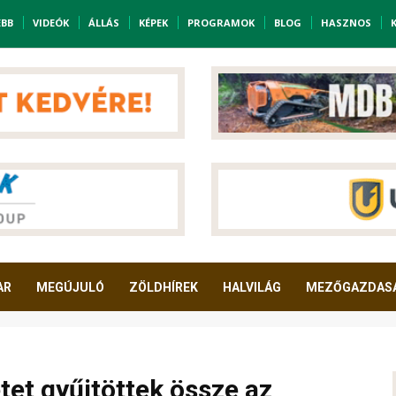
EBB
VIDEÓK
ÁLLÁS
KÉPEK
PROGRAMOK
BLOG
HASZNOS
AR
MEGÚJULÓ
ZÖLDHÍREK
HALVILÁG
MEZŐGAZDAS
et gyűjtöttek össze az