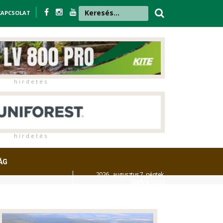
KAPCSOLAT
h i r d e t é s
h i r d e t é s
ÁG
2026. augusztus 7. péntek,
Ibolya
napja