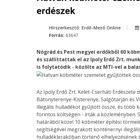
erdészek
Hírszerkesztő: Erdő-Mező Online
Forrás:
63647
Nógrád és Pest megyei erdőkből 60 köbm
és szállíttattak el az Ipoly Erdő Zrt. 
is folytatódik - közölte az MTI-vel a ba
Az Ipoly Erdő Zrt. Kelet-Cserháti Erdészet
Bátonyterenye-Kisterenye, Salgótarján és V
illegális hulladékot gyűjtött össze, és több 
forintos költségen - írták a közleményben. 
határából közel 10 köbméter építési törmel
segítségével megrakott konténernyi illegáli
hulladéklerakóban történő elhelyezésének tö