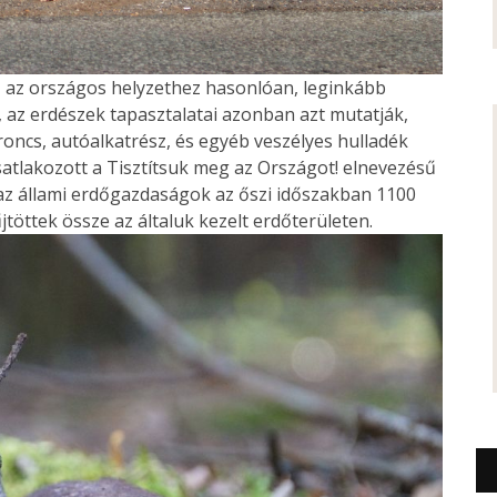
kre, az országos helyzethez hasonlóan, leginkább
 az erdészek tapasztalatai azonban azt mutatják,
roncs, autóalkatrész, és egyéb veszélyes hulladék
s csatlakozott a Tisztítsuk meg az Országot! elnevezésű
z állami erdőgazdaságok az őszi időszakban 1100
jtöttek össze az általuk kezelt erdőterületen.