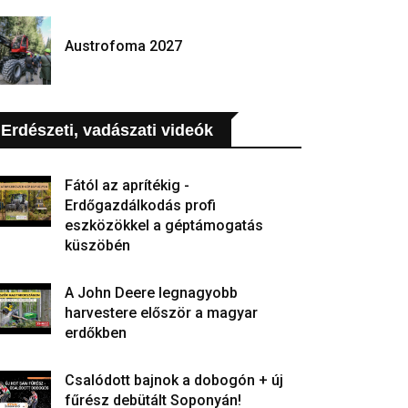
Austrofoma 2027
Erdészeti, vadászati videók
Fától az aprítékig -
Erdőgazdálkodás profi
eszközökkel a géptámogatás
küszöbén
A John Deere legnagyobb
harvestere először a magyar
erdőkben
Csalódott bajnok a dobogón + új
fűrész debütált Soponyán!