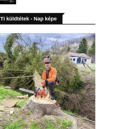
Ti küldtétek - Nap képe