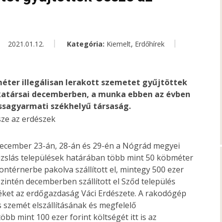
,
2021.01.12.
Kategória:
Kiemelt
Erdőhírek
éter illegálisan lerakott szemetet gyűjtöttek
munkatársai decemberben, a munka ebben az évben
lassagyarmati székhelyű társaság.
e december 23-án, 28-án és 29-én a Nógrád megyei
izslás települések határában több mint 50 köbméter
kontérnerbe pakolva szállított el, mintegy 500 ezer
Szintén decemberben szállított el Sződ település
éket az erdőgazdaság Váci Erdészete. A rakodógép
s szemét elszállításának és megfelelő
bb mint 100 ezer forint költségét itt is az