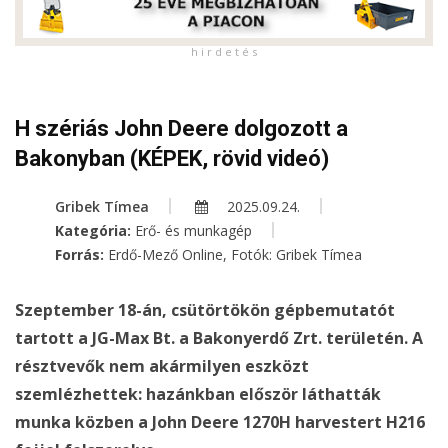
h i r d e t é s
H szériás John Deere dolgozott a
Bakonyban (KÉPEK, rövid videó)
Gribek Tímea
2025.09.24.
Kategória:
Erő- és munkagép
Forrás:
Erdő-Mező Online, Fotók: Gribek Tímea
Szeptember 18-án, csütörtökön gépbemutatót
tartott a JG-Max Bt. a Bakonyerdő Zrt. területén. A
résztvevők nem akármilyen eszközt
szemlézhettek: hazánkban először láthatták
munka közben a John Deere 1270H harvestert H216