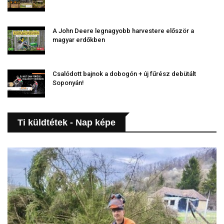
A John Deere legnagyobb harvestere először a
magyar erdőkben
Csalódott bajnok a dobogón + új fűrész debütált
Soponyán!
Ti küldtétek - Nap képe