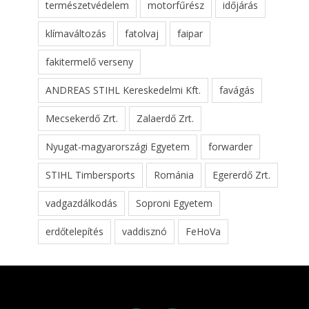
természetvédelem
motorfűrész
időjárás
klímaváltozás
fatolvaj
faipar
fakitermelő verseny
ANDREAS STIHL Kereskedelmi Kft.
favágás
Mecsekerdő Zrt.
Zalaerdő Zrt.
Nyugat-magyarországi Egyetem
forwarder
STIHL Timbersports
Románia
Egererdő Zrt.
vadgazdálkodás
Soproni Egyetem
erdőtelepítés
vaddisznó
FeHoVa