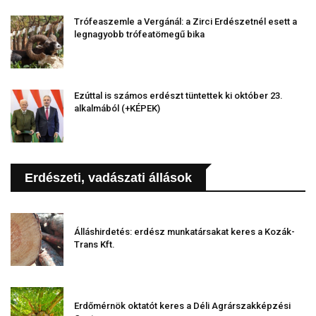
Trófeaszemle a Vergánál: a Zirci Erdészetnél esett a
legnagyobb trófeatömegű bika
Ezúttal is számos erdészt tüntettek ki október 23.
alkalmából (+KÉPEK)
Erdészeti, vadászati állások
Álláshirdetés: erdész munkatársakat keres a Kozák-
Trans Kft.
Erdőmérnök oktatót keres a Déli Agrárszakképzési