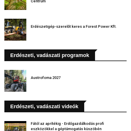
Centrum
Erdészetigép-szerelőt keres a Forest Power Kft.
Erdészeti, vadászati programok
Austrofoma 2027
Erdészeti, vadászati videók
Fától az aprítékig - Erdőgazdálkodás profi
eszközökkel a géptámogatás küszöbén