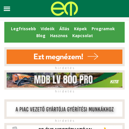
Legfrissebb
Videók
Állás
Képek
Programok
Blog
Hasznos
Kapcsolat
h i r d e t é s
h i r d e t é s
h i r d e t é s