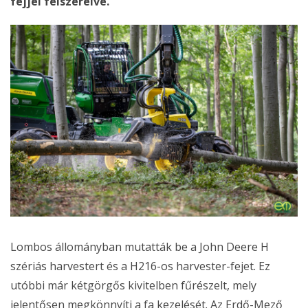
fejjel felszerelve.
Lombos állományban mutatták be a John Deere H
szériás harvestert és a H216-os harvester-fejet. Ez
utóbbi már kétgörgős kivitelben fűrészelt, mely
jelentősen megkönnyíti a fa kezelését. Az Erdő-Mező