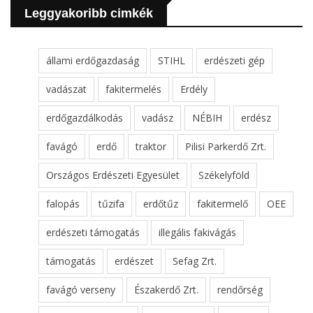
Leggyakoribb cimkék
állami erdőgazdaság
STIHL
erdészeti gép
vadászat
fakitermelés
Erdély
erdőgazdálkodás
vadász
NÉBIH
erdész
favágó
erdő
traktor
Pilisi Parkerdő Zrt.
Országos Erdészeti Egyesület
Székelyföld
falopás
tűzifa
erdőtűz
fakitermelő
OEE
erdészeti támogatás
illegális fakivágás
támogatás
erdészet
Sefag Zrt.
favágó verseny
Északerdő Zrt.
rendőrség