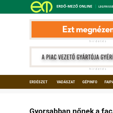
ERDŐ-MEZŐ ONLINE
LEGFRISS
h i r d e t é s
h i r d e t é s
ERDÉSZET
VADÁSZAT
GÉPINFO
FAIP
OLVASNIVALÓ
Gyorsabban nőnek a fac