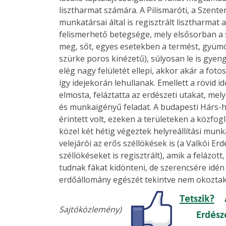
lisztharmat számára. A Pilismaróti, a Szente
munkatársai által is regisztrált lisztharma
felismerhető betegsége, mely elsősorban a s
meg, sőt, egyes esetekben a termést, gyümöl
szürke poros kinézetű), súlyosan le is gyen
elég nagy felületét ellepi, akkor akár a fotos
így idejekorán lehullanak. Emellett a rövid 
elmosta, feláztatta az erdészeti utakat, mely
és munkaigényű feladat. A budapesti Hárs-
érintett volt, ezeken a területeken a közfo
közel két hétig végeztek helyreállítási mu
velejárói az erős széllökések is (a Valkói Er
széllökéseket is regisztrált), amik a felázo
tudnak fákat kidönteni, de szerencsére idén
erdőállomány egészét tekintve nem okozta
Sajtóközlemény)