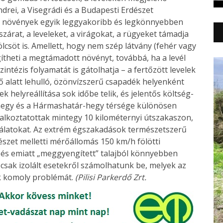
ndrei, a Visegrádi és a Budapesti Erdészet
t a növények egyik leggyakoribb és legkönnyebben
zárat, a leveleket, a virágokat, a rügyeket támadja
csöt is. Amellett, hogy nem szép látvány (fehér vagy
gítheti a megtámadott növényt, továbbá, ha a levél
zintézis folyamatát is gátolhatja – a fertőzött levelek
idő alatt lehulló, özönvízszerű csapadék helyenként
ek helyreállítása sok időbe telik, és jelentős költség-
hegy és a Hármashatár-hegy térsége különösen
glalkoztatottak mintegy 10 kilométernyi útszakaszon,
nkálatokat. Az extrém égszakadások természetszerű
dészet melletti mérőállomás 150 km/h fölötti
tt, és emiatt „meggyengített” talajból könnyebben
 csak izolált esetekről számolhatunk be, melyek az
k komoly problémát.
(Pilisi Parkerdő Zrt.