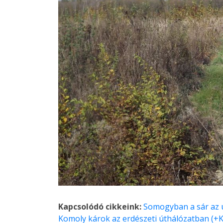
Kapcsolódó cikkeink:
Somogyban a sár az ú
Komoly károk az erdészeti úthálózatban (+