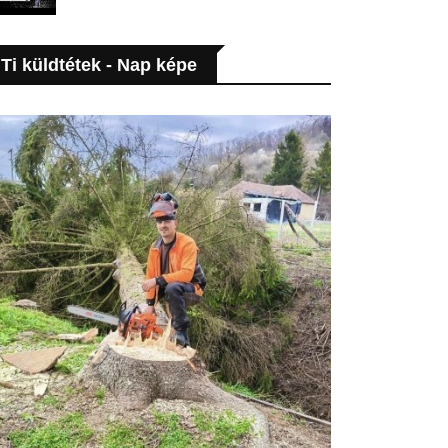
Ti küldtétek - Nap képe