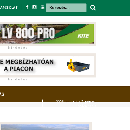
KAPCSOLAT
h i r d e t é s
h i r d e t é s
ÁG
2026. augusztus 7. péntek,
Ibolya
napja