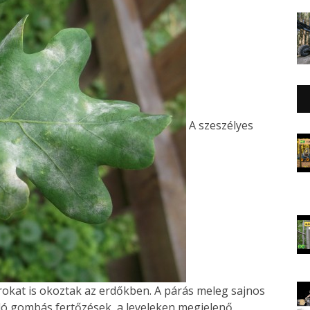
A szeszélyes
rokat is okoztak az erdőkben. A párás meleg sajnos
adó gombás fertőzések, a leveleken megjelenő