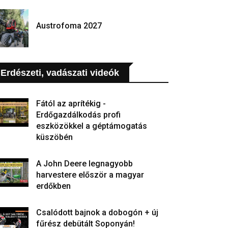
Austrofoma 2027
Erdészeti, vadászati videók
Fától az aprítékig -
Erdőgazdálkodás profi
eszközökkel a géptámogatás
küszöbén
A John Deere legnagyobb
harvestere először a magyar
erdőkben
Csalódott bajnok a dobogón + új
fűrész debütált Soponyán!