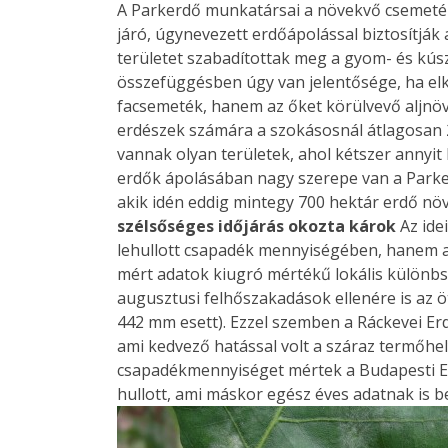
A Parkerdő munkatársai a növekvő csemeté
járó, úgynevezett erdőápolással biztosítják 
területet szabadítottak meg a gyom- és kús
összefüggésben úgy van jelentősége, ha el
facsemeték, hanem az őket körülvevő aljnöv
erdészek számára a szokásosnál átlagosan 20
vannak olyan területek, ahol kétszer annyit ke
erdők ápolásában nagy szerepe van a Park
akik idén eddig mintegy 700 hektár erdő nö
szélsőséges időjárás okozta károk
Az ide
lehullott csapadék mennyiségében, hanem a
mért adatok kiugró mértékű lokális különbsé
augusztusi felhőszakadások ellenére is az 
442 mm esett). Ezzel szemben a Ráckevei Er
ami kedvező hatással volt a száraz termőhel
csapadékmennyiséget mértek a Budapesti Er
hullott, ami máskor egész éves adatnak is be