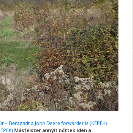
r – Beragadt a John Deere forwarder is (KÉPEK)
KÉPEK)
Másfélszer annyit nőttek idén a