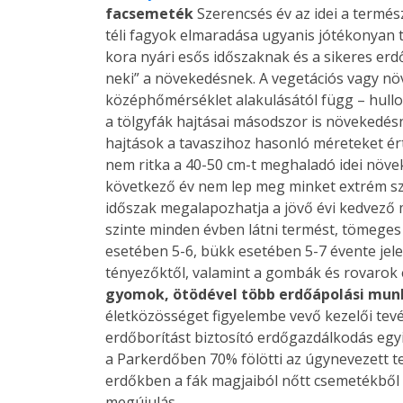
facsemeték
Szerencsés év az idei a termé
téli fagyok elmaradása ugyanis jótékonyan t
kora nyári esős időszaknak és a sikeres e
neki” a növekedésnek. A vegetációs vagy n
középhőmérséklet alakulásától függ – hull
a tölgyfák hajtásai másodszor is növekedés
hajtások a tavaszihoz hasonló méreteket ér
nem ritka a 40-50 cm-t meghaladó idei növeke
következő év nem lep meg minket extrém szá
időszak megalapozhatja a jövő évi kedvező 
szinte minden évben látni termést, tömege
esetében 5-6, bükk esetében 5-7 évente jel
tényezőktől, valamint a gombák és rovarok 
gyomok, ötödével több erdőápolási mun
életközösséget figyelembe vevő kezelői tev
erdőborítást biztosító erdőgazdálkodás eg
a Parkerdőben 70% fölötti az úgynevezett t
erdőkben a fák magjaiból nőtt csemetékből 
megújulás.