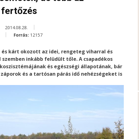
 fertőzés
2014.08.28.
Forrás:
12157
 kárt okozott az idei, rengeteg viharral és
l szemben inkább felüdült tőle. A csapadékos
ökoszisztémájának és egészségi állapotának, bár
 záporok és a tartósan párás idő nehézségeket is