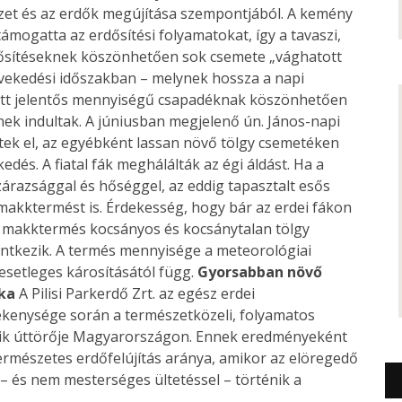
szet és az erdők megújítása szempontjából. A kemény
ámogatta az erdősítési folyamatokat, így a tavaszi,
rdősítéseknek köszönhetően sok csemete „vághatott
övekedési időszakban – melynek hossza a napi
ott jelentős mennyiségű csapadéknak köszönhetően
nek indultak. A júniusban megjelenő ún. János-napi
tek el, az egyébként lassan növő tölgy csemetéken
dés. A fiatal fák meghálálták az égi áldást. Ha a
razsággal és hőséggel, az eddig tapasztalt esős
makktermést is. Érdekesség, hogy bár az erdei fákon
s makktermés kocsányos és kocsánytalan tölgy
entkezik. A termés mennyisége a meteorológiai
esetleges károsításától függ.
Gyorsabban növő
ka
A Pilisi Parkerdő Zrt. az egész erdei
ékenysége során a természetközeli, folyamatos
yik úttörője Magyarországon. Ennek eredményeként
ermészetes erdőfelújítás aránya, amikor az elöregedő
– és nem mesterséges ültetéssel – történik a