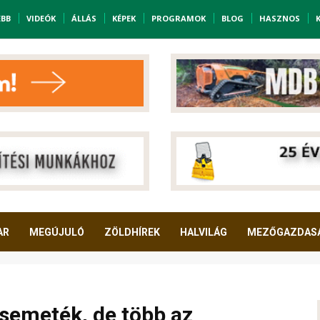
EBB
VIDEÓK
ÁLLÁS
KÉPEK
PROGRAMOK
BLOG
HASZNOS
AR
MEGÚJULÓ
ZÖLDHÍREK
HALVILÁG
MEZŐGAZDAS
semeték, de több az