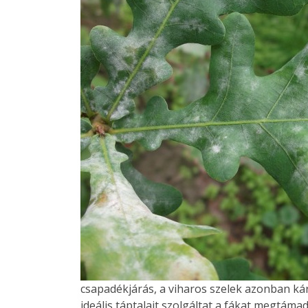
csapadékjárás, a viharos szelek azonban ká
ideális táptalajt szolgáltat a fákat megtám