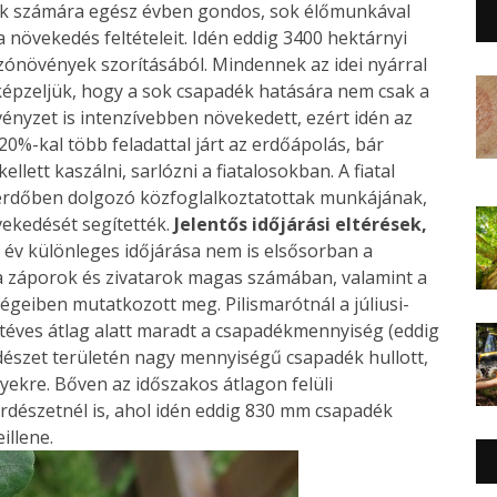
k számára egész évben gondos, sok élőmunkával
a növekedés feltételeit. Idén eddig 3400 hektárnyi
zónövények szorításából. Mindennek az idei nyárral
képzeljük, hogy a sok csapadék hatására nem csak a
ényzet is intenzívebben növekedett, ezért idén az
%-kal több feladattal járt az erdőápolás, bár
llett kaszálni, sarlózni a fiatalosokban. A fiatal
erdőben dolgozó közfoglalkoztatottak munkájának,
vekedését segítették.
Jelentős időjárási eltérések,
i év különleges időjárása nem is elsősorban a
 záporok és zivatarok magas számában, valamint a
geiben mutatkozott meg. Pilismarótnál a júliusi-
ötéves átlag alatt maradt a csapadékmennyiség (eddig
dészet területén nagy mennyiségű csapadék hullott,
yekre. Bőven az időszakos átlagon felüli
dészetnél is, ahol idén eddig 830 mm csapadék
illene.