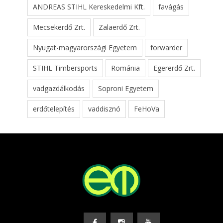
ANDREAS STIHL Kereskedelmi Kft.
favágás
Mecsekerdő Zrt.
Zalaerdő Zrt.
Nyugat-magyarországi Egyetem
forwarder
STIHL Timbersports
Románia
Egererdő Zrt.
vadgazdálkodás
Soproni Egyetem
erdőtelepítés
vaddisznó
FeHoVa