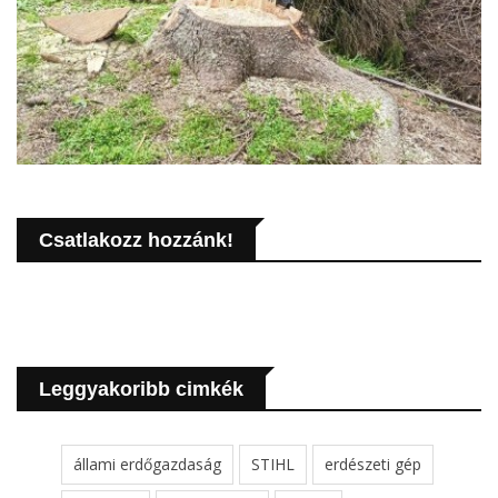
Csatlakozz hozzánk!
Leggyakoribb cimkék
állami erdőgazdaság
STIHL
erdészeti gép