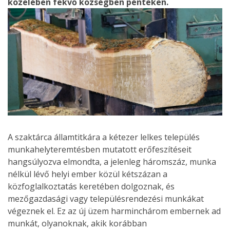
közelében fekvő községben pénteken.
A szaktárca államtitkára a kétezer lelkes település
munkahelyteremtésben mutatott erőfeszítéseit
hangsúlyozva elmondta, a jelenleg háromszáz, munka
nélkül lévő helyi ember közül kétszázan a
közfoglalkoztatás keretében dolgoznak, és
mezőgazdasági vagy településrendezési munkákat
végeznek el. Ez az új üzem harminchárom embernek ad
munkát, olyanoknak, akik korábban