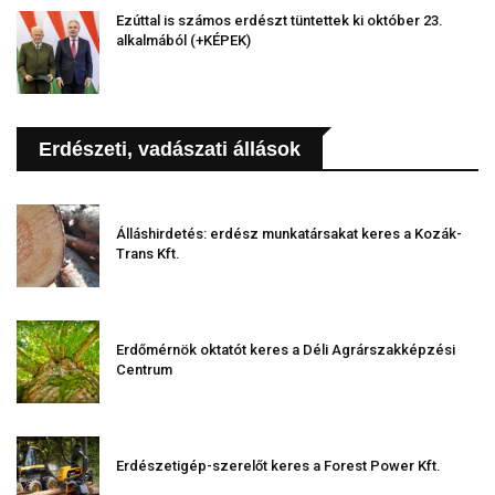
Ezúttal is számos erdészt tüntettek ki október 23.
alkalmából (+KÉPEK)
Erdészeti, vadászati állások
Álláshirdetés: erdész munkatársakat keres a Kozák-
Trans Kft.
Erdőmérnök oktatót keres a Déli Agrárszakképzési
Centrum
Erdészetigép-szerelőt keres a Forest Power Kft.