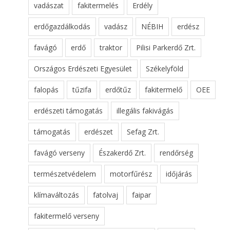
vadászat
fakitermelés
Erdély
erdőgazdálkodás
vadász
NÉBIH
erdész
favágó
erdő
traktor
Pilisi Parkerdő Zrt.
Országos Erdészeti Egyesület
Székelyföld
falopás
tűzifa
erdőtűz
fakitermelő
OEE
erdészeti támogatás
illegális fakivágás
támogatás
erdészet
Sefag Zrt.
favágó verseny
Északerdő Zrt.
rendőrség
természetvédelem
motorfűrész
időjárás
klímaváltozás
fatolvaj
faipar
fakitermelő verseny