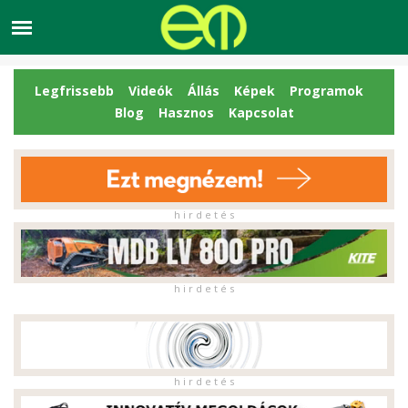
Legfrissebb
Videók
Állás
Képek
Programok
Blog
Hasznos
Kapcsolat
h i r d e t é s
h i r d e t é s
h i r d e t é s