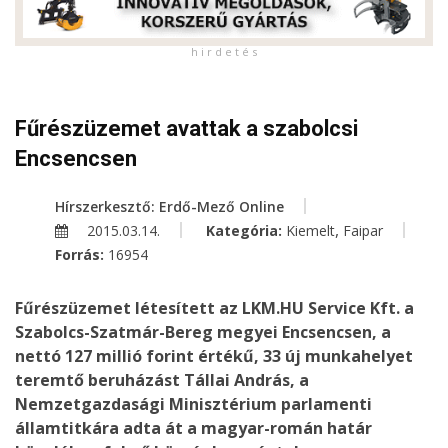
h i r d e t é s
Fűrészüzemet avattak a szabolcsi
Encsencsen
Hírszerkesztő: Erdő-Mező Online
,
2015.03.14.
Kategória:
Kiemelt
Faipar
Forrás:
16954
Fűrészüzemet létesített az LKM.HU Service Kft. a
Szabolcs-Szatmár-Bereg megyei Encsencsen, a
nettó 127 millió forint értékű, 33 új munkahelyet
teremtő beruházást Tállai András, a
Nemzetgazdasági Minisztérium parlamenti
államtitkára adta át a magyar-román határ