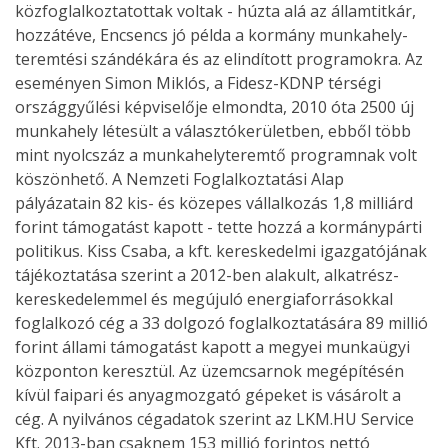
közfoglalkoztatottak voltak - húzta alá az államtitkár,
hozzátéve, Encsencs jó példa a kormány munkahely-
teremtési szándékára és az elindított programokra. Az
eseményen Simon Miklós, a Fidesz-KDNP térségi
országgyűlési képviselője elmondta, 2010 óta 2500 új
munkahely létesült a választókerületben, ebből több
mint nyolcszáz a munkahelyteremtő programnak volt
köszönhető. A Nemzeti Foglalkoztatási Alap
pályázatain 82 kis- és közepes vállalkozás 1,8 milliárd
forint támogatást kapott - tette hozzá a kormánypárti
politikus. Kiss Csaba, a kft. kereskedelmi igazgatójának
tájékoztatása szerint a 2012-ben alakult, alkatrész-
kereskedelemmel és megújuló energiaforrásokkal
foglalkozó cég a 33 dolgozó foglalkoztatására 89 millió
forint állami támogatást kapott a megyei munkaügyi
központon keresztül. Az üzemcsarnok megépítésén
kívül faipari és anyagmozgató gépeket is vásárolt a
cég. A nyilvános cégadatok szerint az LKM.HU Service
Kft. 2013-ban csaknem 153 millió forintos nettó