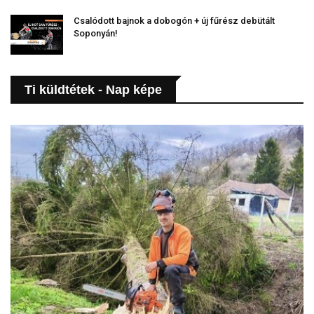
Csalódott bajnok a dobogón + új fűrész debütált
Soponyán!
Ti küldtétek - Nap képe