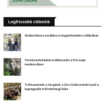
Legfrissebb cikkeink
Strúbel Bence továbbra is legyőzhetetlen a Mátrában
Természetvédelmi erdőkezelés a Pécselyi-
medencében
Trófeaszemle a Vergánál: a Zirci Erdészetnél esett a
legnagyobb trófeatömegű bika