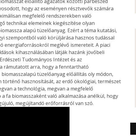
biomasszát előállító ágazatok közötti párbeszéd
yosodott, hogy az eseményen résztvevők számára
ximálisan megfelelő rendszerekben való
gő technikai elemeinek kiegészítése olyan
biomassza alapú tüzelőanyag. Ezért a téma kutatási,
ügyi szempontból való körüljárása hasznos tudással
ó energiaforrásokról meglévő ismereteit. A piaci
ldások kihasználásában látják hazánk jövőbeli
 Erdészeti Tudományos Intézet és az
 rámutatott arra, hogy a fenntartható
 biomasszalapú tüzelőanyag előállítás oly módon,
 történő hasznosítását, az erdő ökológiai, természet
egvan a technológia, megvan a megfelelő
ó a fa biomasszaként való alkalmazása anélkül, hogy
gújuló, megújítandó erőforrásról van szó.