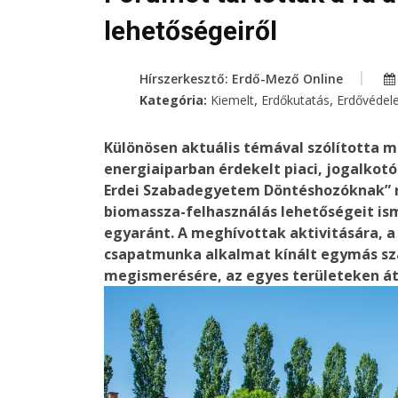
lehetőségeiről
Hírszerkesztő: Erdő-Mező Online
,
,
Kategória:
Kiemelt
Erdőkutatás
Erdővédel
Különösen aktuális témával szólította m
energiaiparban érdekelt piaci, jogalkotó
Erdei Szabadegyetem Döntéshozóknak” r
biomassza-felhasználás lehetőségeit is
egyaránt. A meghívottak aktivitására, a
csapatmunka alkalmat kínált egymás s
megismerésére, az egyes területeken á