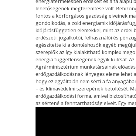
energiatermelésben érdekelt és a fa alapú 
lehetőségének megteremtése volt. Bebizon
fontos a körforgásos gazdaság elveinek ma
gondolkodás, a zöld energiamix időjárásfüg
időjárásfüggetlen elemekkel, mint az erdei 
erdészeti, jogalkotói, felhasználói és pénz
egészítette ki a döntéshozók egyéb megújul
szereplők az így kialakítható komplex mego
energia függetlenségének egyik kulcsát. Az
Agrárminisztérium munkatársainak előadása
erdőgazdálkodásnak lényeges eleme lehet a
hogy ez egyáltalán nem sérti a fa anyagában
– és klímavédelmi szerepének betöltését. M
erdőgazdálkodási forma, amivel biztosíthat
az sértené a fenntarthatóság elveit. Egy me