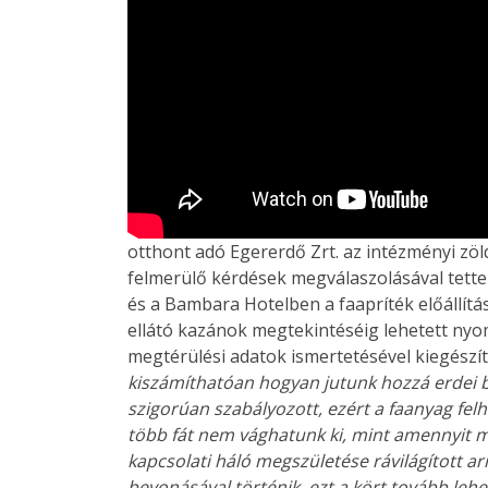
otthont adó Egererdő Zrt. az intézményi zö
felmerülő kérdések megválaszolásával tette 
és a Bambara Hotelben a faapríték előállítá
ellátó kazánok megtekintéséig lehetett ny
megtérülési adatok ismertetésével kiegészí
kiszámíthatóan hogyan jutunk hozzá erdei 
szigorúan szabályozott, ezért a faanyag fe
több fát nem vághatunk ki, mint amennyit m
kapcsolati háló megszületése rávilágított ar
bevonásával történik, ezt a kört tovább lehet 