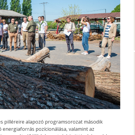
és pilléreire alapozó programsorozat második
 energiaforrás pozícionálása, valamint az