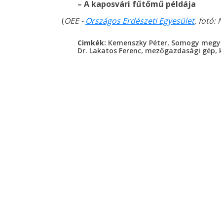
– A kaposvári fűtőmű példája
(
OEE -
Országos Erdészeti Egyesület
, fotó:
,
Cimkék:
Kemenszky Péter
Somogy megy
,
,
Dr. Lakatos Ferenc
mezőgazdasági gép