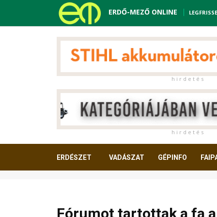
ERDŐ-MEZŐ ONLINE
LEGFRISS
h i r d e t é s
h i r d e t é s
ERDÉSZET
VADÁSZAT
GÉPINFO
FAIP
OLVASNIVALÓ
Fórumot tartottak a fa 