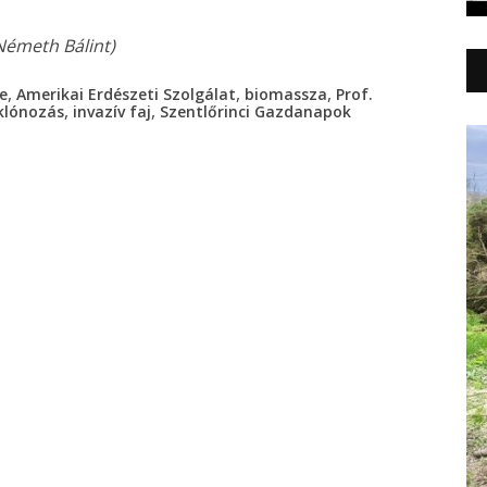
 Németh Bálint)
,
,
,
e
Amerikai Erdészeti Szolgálat
biomassza
Prof.
,
,
klónozás
invazív faj
Szentlőrinci Gazdanapok