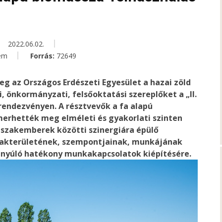
2022.06.02.
em
Forrás:
72649
eg az Országos Erdészeti Egyesület a hazai zöld
i, önkormányzati, felsőoktatási szereplőket a „II.
endezvényen. A résztvevők a fa alapú
merhették meg elméleti és gyakorlati szinten
 szakemberek közötti szinergiára épülő
zakterületének, szempontjainak, munkájának
tnyúló hatékony munkakapcsolatok kiépítésére.