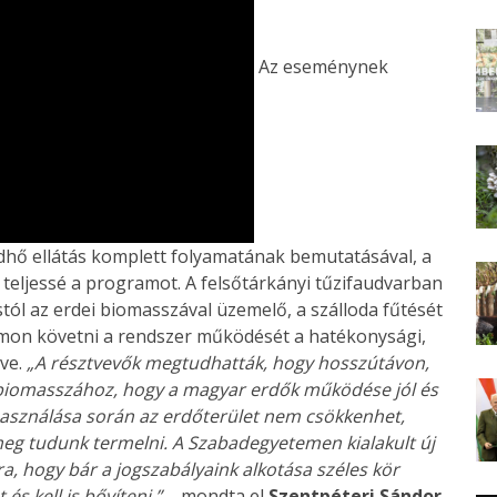
Az eseménynek
ldhő ellátás komplett folyamatának bemutatásával, a
teljessé a programot. A felsőtárkányi tűzifaudvarban
stól az erdei biomasszával üzemelő, a szálloda fűtését
omon követni a rendszer működését a hatékonysági,
tve.
„A résztvevők megtudhatták, hogy hosszútávon,
biomasszához, hogy a magyar erdők működése jól és
lhasználása során az erdőterület nem csökkenhet,
eg tudunk termelni. A Szabadegyetemen kialakult új
ra, hogy bár a jogszabályaink alkotása széles kör
és kell is bővíteni.”
– mondta el
Szentpéteri Sándor