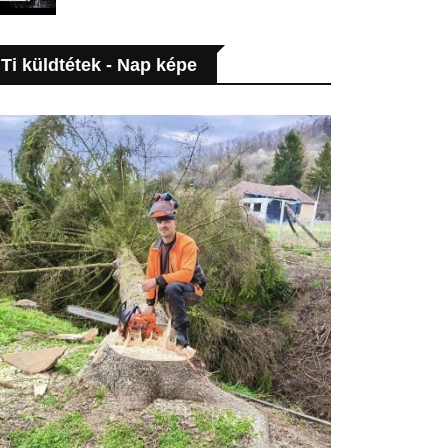
Ti küldtétek - Nap képe