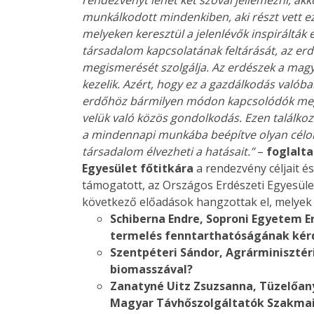
munkálkodott mindenkiben, aki részt vett 
melyeken keresztül a jelenlévők inspirálták
társadalom kapcsolatának feltárását, az er
megismerését szolgálja. Az erdészek a mag
kezelik. Azért, hogy ez a gazdálkodás valób
erdőhöz bármilyen módon kapcsolódók megs
velük való közös gondolkodás. Ezen találkoz
a mindennapi munkába beépítve olyan céloka
társadalom élvezheti a hatásait.”
–
foglalta
Egyesület főtitkára
a rendezvény céljait és
támogatott, az Országos Erdészeti Egyesüle
következő előadások hangzottak el, melye
Schiberna Endre, Soproni Egyetem E
termelés fenntarthatóságának kér
Szentpéteri Sándor, Agrárminisztér
biomasszával?
Zanatyné Uitz Zsuzsanna, Tüzelőa
Magyar Távhőszolgáltatók Szakmai 