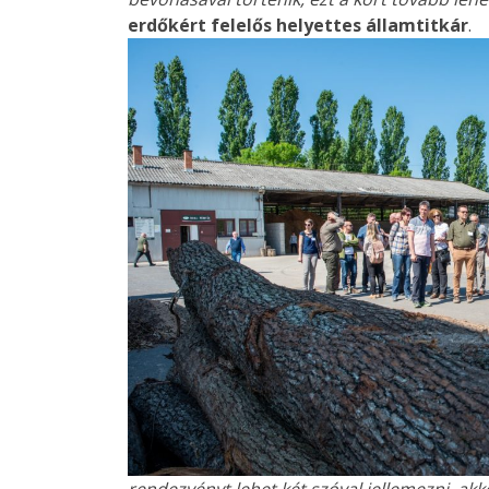
erdőkért felelős helyettes államtitkár
.
rendezvényt lehet két szóval jellemezni, akko