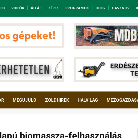
EBB
VIDEÓK
ÁLLÁS
KÉPEK
PROGRAMOK
BLOG
HASZNOS
AR
MEGÚJULÓ
ZÖLDHÍREK
HALVILÁG
MEZŐGAZDAS
alapú biomassza-felhasználás