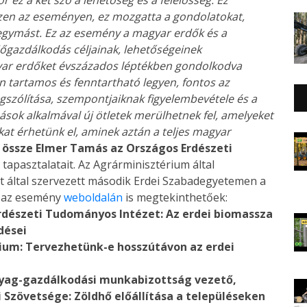
ezen az eseményen, ez mozgatta a gondolatokat,
 egymást. Ez az esemény a magyar erdők és a
dőgazdálkodás céljainak, lehetőségeinek
yar erdőket évszázados léptékben gondolkodva
an tartamos és fenntartható legyen, fontos az
zólítása, szempontjaiknak figyelembevétele és a
ások alkalmával új ötletek merülhetnek fel, amelyeket
t érhetünk el, aminek aztán a teljes magyar
 össze Elmer Tamás az Országos Erdészeti
 tapasztalatait. Az Agrárminisztérium által
t által szervezett második Erdei Szabadegyetemen a
k az esemény
weboldalán
is megtekinthetőek:
rdészeti Tudományos Intézet: Az erdei biomassza
dései
ium: Tervezhetünk-e hosszútávon az erdei
nyag-gazdálkodási munkabizottság vezető,
Szövetsége: Zöldhő előállítása a településeken