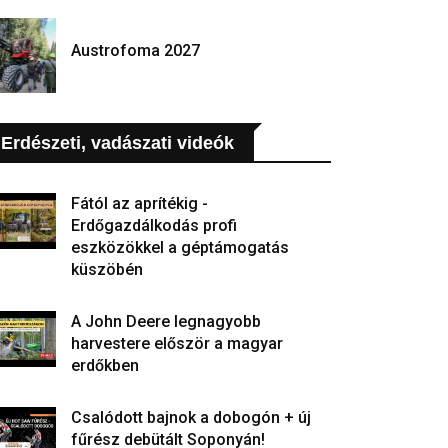
Austrofoma 2027
Erdészeti, vadászati videók
Fától az aprítékig -
Erdőgazdálkodás profi
eszközökkel a géptámogatás
küszöbén
A John Deere legnagyobb
harvestere először a magyar
erdőkben
Csalódott bajnok a dobogón + új
fűrész debütált Soponyán!