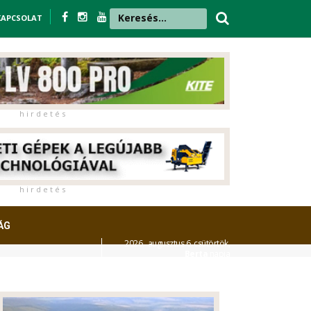
KAPCSOLAT
h i r d e t é s
h i r d e t é s
ÁG
2026. augusztus 6. csütörtök,
Berta
napja