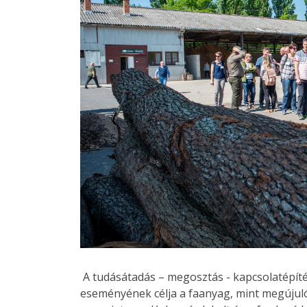
A tudásátadás – megosztás - kapcsolatépít
eseményének célja a faanyag, mint megújuló