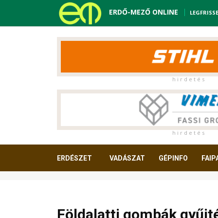
ERDŐ-MEZŐ ONLINE
LEGFRISS
h i r d e t é s
h i r d e t é s
ERDÉSZET
VADÁSZAT
GÉPINFO
FAIP
OLVASNIVALÓ
Földalatti gombák gyűjté