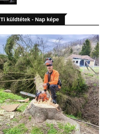
Ti küldtétek - Nap képe