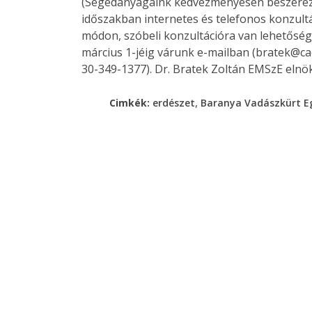
(Segédanyagaink kedvezményesen beszerezh
időszakban internetes és telefonos konzultác
módon, szóbeli konzultációra van lehetőség
március 1-jéig várunk e-mailban (bratek@cae
30-349-1377). Dr. Bratek Zoltán EMSzE eln
,
Cimkék:
erdészet
Baranya Vadászkürt E