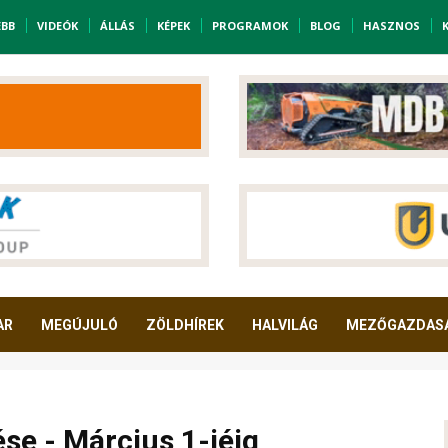
EBB
VIDEÓK
ÁLLÁS
KÉPEK
PROGRAMOK
BLOG
HASZNOS
AR
MEGÚJULÓ
ZÖLDHÍREK
HALVILÁG
MEZŐGAZDAS
se - Március 1-jéig