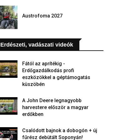
Austrofoma 2027
Erdészeti, vadászati videók
Fától az aprítékig -
Erdőgazdálkodás profi
eszközökkel a géptámogatás
küszöbén
A John Deere legnagyobb
harvestere először a magyar
erdőkben
Csalódott bajnok a dobogón + új
fűrész debütált Soponyán!