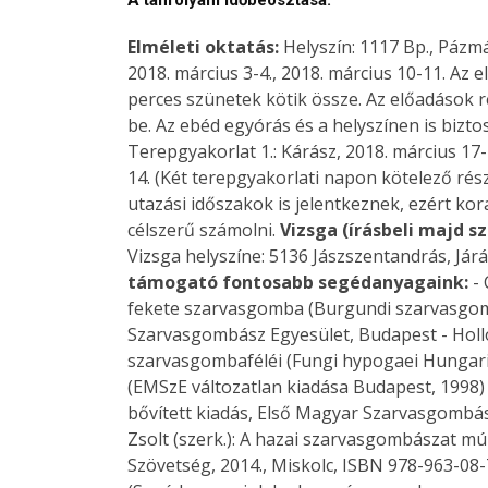
Elméleti oktatás:
Helyszín: 1117 Bp., Pázm
2018. március 3-4., 2018. március 10-11. Az 
perces szünetek kötik össze. Az előadások 
be. Az ebéd egyórás és a helyszínen is bizto
Terepgyakorlat 1.: Kárász, 2018. március 17-
14. (Két terepgyakorlati napon kötelező rés
utazási időszakok is jelentkeznek, ezért kor
célszerű számolni.
Vizsga (írásbeli majd sz
Vizsga helyszíne: 5136 Jászszentandrás, Já
támogató fontosabb segédanyagaink:
- 
fekete szarvasgomba (Burgundi szarvasgom
Szarvasgombász Egyesület, Budapest - Holló
szarvasgombaféléi (Fungi hypogaei Hungari
(EMSzE változatlan kiadása Budapest, 1998) - 
bővített kiadás, Első Magyar Szarvasgombás
Zsolt (szerk.): A hazai szarvasgombászat mú
Szövetség, 2014., Miskolc, ISBN 978-963-08-