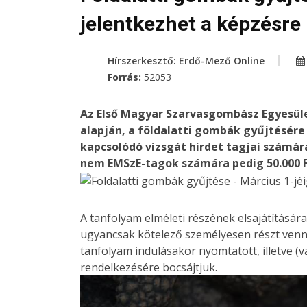
jelentkezhet a képzésre
Hírszerkesztő: Erdő-Mező Online
Forrás:
52053
Az Első Magyar Szarvasgombász Egyesüle
alapján, a földalatti gombák gyűjtésére
kapcsolódó vizsgát hirdet tagjai számára
nem EMSzE-tagok számára pedig 50.000 Ft-
A tanfolyam elméleti részének elsajátításár
ugyancsak kötelező személyesen részt venni
tanfolyam indulásakor nyomtatott, illetve (
rendelkezésére bocsájtjuk.