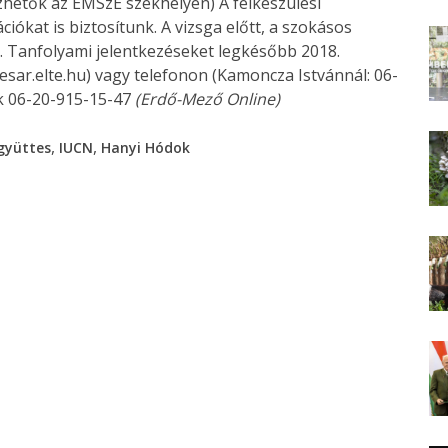
etők az EMSzE székhelyén) A felkészülési
iókat is biztosítunk. A vizsga előtt, a szokásos
. Tanfolyami jelentkezéseket legkésőbb 2018.
sar.elte.hu) vagy telefonon (Kamoncza Istvánnál: 06-
ök 06-20-915-15-47
(Erdő-Mező Online)
,
,
gyüttes
IUCN
Hanyi Hódok