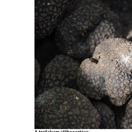
A tanfolyam időbeosztása: