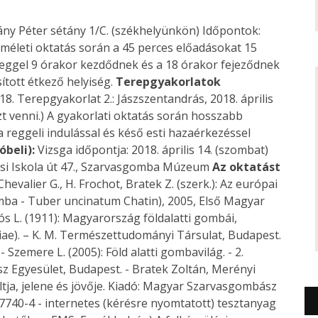
ány Péter sétány 1/C. (székhelyünkön) Időpontok:
elméleti oktatás során a 45 perces előadásokat 15
reggel 9 órakor kezdődnek és a 18 órakor fejeződnek
sított étkező helyiség.
Terepgyakorlatok
18. Terepgyakorlat 2.: Jászszentandrás, 2018. április
zt venni.) A gyakorlati oktatás során hosszabb
a reggeli indulással és késő esti hazaérkezéssel
óbeli):
Vizsga időpontja: 2018. április 14. (szombat)
rási Iskola út 47., Szarvasgomba Múzeum
Az oktatást
Chevalier G., H. Frochot, Bratek Z. (szerk.): Az európai
ba - Tuber uncinatum Chatin), 2005, Első Magyar
s L. (1911): Magyarország földalatti gombái,
ae). – K. M. Természettudományi Társulat, Budapest.
Szemere L. (2005): Föld alatti gombavilág. - 2.
z Egyesület, Budapest. - Bratek Zoltán, Merényi
ltja, jelene és jövője. Kiadó: Magyar Szarvasgombász
7740-4 - internetes (kérésre nyomtatott) tesztanyag