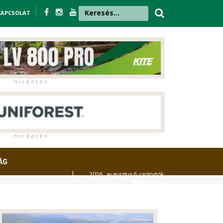
KAPCSOLAT
h i r d e t é s
h i r d e t é s
ÁG
2026. augusztus 6. csütörtök,
Berta
napja