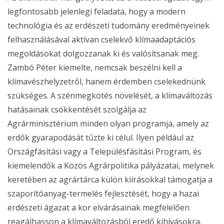
legfontosabb jelenlegi feladata, hogy a modern
technológia és az erdészeti tudomány eredményeinek
felhasználásával aktívan cselekvő klímaadaptációs
megoldásokat dolgozzanak ki és valósítsanak meg.
Zambó Péter kiemelte, nemcsak beszélni kell a
klímavészhelyzetről, hanem érdemben cselekednünk
szükséges. A szénmegkötés növelését, a klímaváltozás
hatásainak csökkentését szolgálja az
Agrárminisztérium minden olyan programja, amely az
erdők gyarapodását tűzte ki célul. Ilyen például az
Országfásítási vagy a Településfásítási Program, és
kiemelendők a Közös Agrárpolitika pályázatai, melynek
keretében az agrártárca külön kiírásokkal támogatja a
szaporítóanyag-termelés fejlesztését, hogy a hazai
erdészeti ágazat a kor elvárásainak megfelelően
reagálhasson a klímaváltozásból eredő kihívásokra.