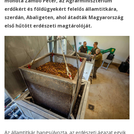
mondta Zambó Péter, az Agrárminisztérium
erdőkért és földügyekért felelős államtitkára,
szerdán, Abaligeten, ahol átadták Magyarország
első hűtött erdészeti magtárolóját.
Az államtitkár hangsúlyozta, az erdészeti ágazat egyik