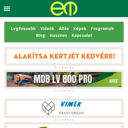
Legfrissebb
Videók
Állás
Képek
Programok
Blog
Hasznos
Kapcsolat
h i r d e t é s
h i r d e t é s
h i r d e t é s