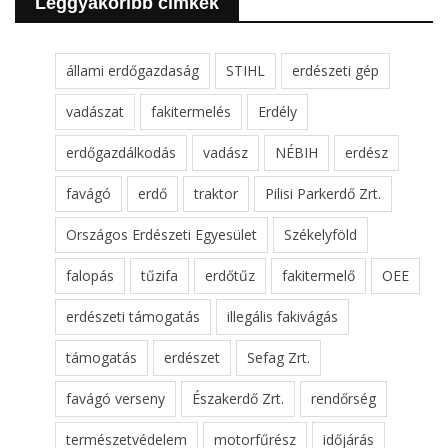
Leggyakoribb cimkék
állami erdőgazdaság
STIHL
erdészeti gép
vadászat
fakitermelés
Erdély
erdőgazdálkodás
vadász
NÉBIH
erdész
favágó
erdő
traktor
Pilisi Parkerdő Zrt.
Országos Erdészeti Egyesület
Székelyföld
falopás
tűzifa
erdőtűz
fakitermelő
OEE
erdészeti támogatás
illegális fakivágás
támogatás
erdészet
Sefag Zrt.
favágó verseny
Északerdő Zrt.
rendőrség
természetvédelem
motorfűrész
időjárás