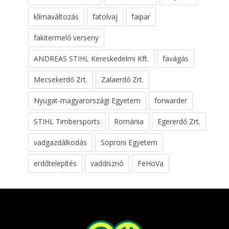
klímaváltozás
fatolvaj
faipar
fakitermelő verseny
ANDREAS STIHL Kereskedelmi Kft.
favágás
Mecsekerdő Zrt.
Zalaerdő Zrt.
Nyugat-magyarországi Egyetem
forwarder
STIHL Timbersports
Románia
Egererdő Zrt.
vadgazdálkodás
Soproni Egyetem
erdőtelepítés
vaddisznó
FeHoVa