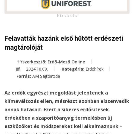
h i r d e t é s
Felavatták hazánk első hűtött erdészeti
magtárolóját
Hírszerkesztő: Erdő-Mező Online
2024.10.09.
Kategória:
Erdőhírek
Forrás:
AM Sajtóiroda
Az erdők egyrészt megoldást jelentenek a
klímaváltozás ellen, másrészt azonban elszenvedik
annak hatásait. Ezért a sikeres erdősítések
érdekében a szaporítóanyag termelésben új
eszközöket és módszereket kell alkalmaznunk –