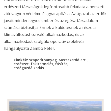
erdészeti társaságok legfontosabb feladata a nemzeti
zöldvagyon védelme és gyarapítása. Az ágazat az erdők
javait minden egyes ember és az egész társadalom
számára biztosítja. Ennek a küldetésnek a része a
klímaváltozáshoz való alkalmazkodás, és az
alkalmazkodást szolgáló operatív cselekvés –
hangsúlyozta Zambó Péter.
,
,
Cimkék:
szaporítóanyag
Mecsekerdő Zrt.
,
,
,
erdészet
fakitermelés
fásítás
erdőgazdálkodás