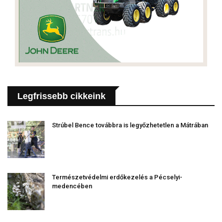
Legfrissebb cikkeink
Strúbel Bence továbbra is legyőzhetetlen a Mátrában
Természetvédelmi erdőkezelés a Pécselyi-
medencében