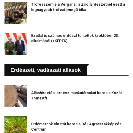
Trófeaszemle a Vergánál: a Zirci Erdészetnél esett a
legnagyobb trófeatömegű bika
Ezúttal is számos erdészt tüntettek ki október 23.
alkalmából (+KÉPEK)
Erdészeti, vadászati állások
Álláshirdetés: erdész munkatársakat keres a Kozák-
Trans Kft.
Erdőmérnök oktatót keres a Déli Agrárszakképzési
Centrum