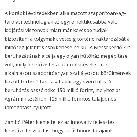
A korábbi évtizedekben alkalmazott szaporítóanyag-
tárolási technológiák az egyre hektikusabbá váló
időjárási viszonyok miatt már kevésbé tudják
biztosítani a tölgymakk vetésig történő raktározását a
minőség jelentős csökkenése nélkül. A Mecsekerdő Zrt.
beruházásának a célja egy olyan hűtőház megépítése
volt, mely lehetővé teszi az erdősítések során
alkalmazott szaporítóanyag szabályozott körülmények
között történő tárolását akár egy éven túl is. A
beruházás összértéke 150 millió forint, melyhez az
Agrárminisztérium 125 millió forintos tulajdonosi
támogatást nyújtott.
Zambó Péter kiemelte, ez az innovatív fejlesztés
lehetővé teszi azt is, hogy az őshonos fafajaink