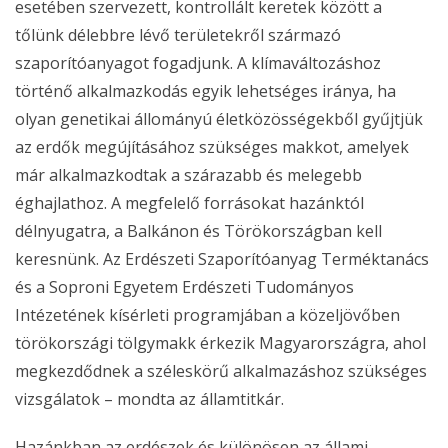
esetében szervezett, kontrollált keretek között a
tőlünk délebbre lévő területekről származó
szaporítóanyagot fogadjunk. A klímaváltozáshoz
történő alkalmazkodás egyik lehetséges iránya, ha
olyan genetikai állományú életközösségekből gyűjtjük
az erdők megújításához szükséges makkot, amelyek
már alkalmazkodtak a szárazabb és melegebb
éghajlathoz. A megfelelő forrásokat hazánktól
délnyugatra, a Balkánon és Törökországban kell
keresnünk. Az Erdészeti Szaporítóanyag Terméktanács
és a Soproni Egyetem Erdészeti Tudományos
Intézetének kísérleti programjában a közeljövőben
törökországi tölgymakk érkezik Magyarországra, ahol
megkezdődnek a széleskörű alkalmazáshoz szükséges
vizsgálatok – mondta az államtitkár.
Hazánkban az erdészek és különösen az állami