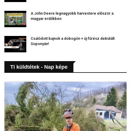
A John Deere legnagyobb harvestere először a
magyar erdőkben
Csalódott bajnok a dobogón + új fűrész debütált
Soponyán!
Ti küldtétek - Nap képe