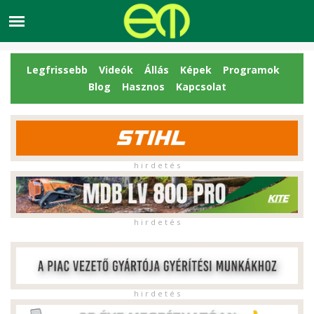
Legfrissebb
Videók
Állás
Képek
Programok
Blog
Hasznos
Kapcsolat
h i r d e t é s
h i r d e t é s
h i r d e t é s