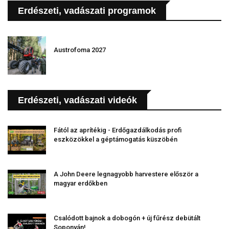
Erdészeti, vadászati programok
Austrofoma 2027
Erdészeti, vadászati videók
Fától az aprítékig - Erdőgazdálkodás profi
eszközökkel a géptámogatás küszöbén
A John Deere legnagyobb harvestere először a
magyar erdőkben
Csalódott bajnok a dobogón + új fűrész debütált
Soponyán!