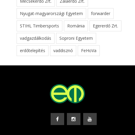
Mecsekerdő Zrt.
Zalaerdő Zrt.
Nyugat-magyarországi Egyetem
forwarder
STIHL Timbersports
Románia
Egererdő Zrt.
vadgazdálkodás
Soproni Egyetem
erdőtelepítés
vaddisznó
FeHoVa