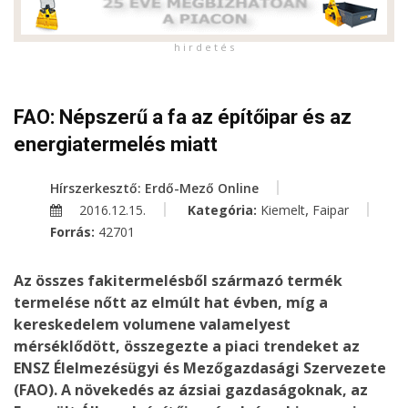
h i r d e t é s
FAO: Népszerű a fa az építőipar és az
energiatermelés miatt
Hírszerkesztő: Erdő-Mező Online
,
2016.12.15.
Kategória:
Kiemelt
Faipar
Forrás:
42701
Az összes fakitermelésből származó termék
termelése nőtt az elmúlt hat évben, míg a
kereskedelem volumene valamelyest
mérséklődött, összegezte a piaci trendeket az
ENSZ Élelmezésügyi és Mezőgazdasági Szervezete
(FAO). A növekedés az ázsiai gazdaságoknak, az