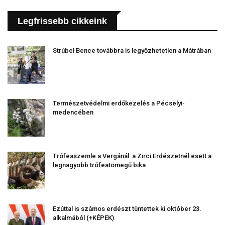
Legfrissebb cikkeink
Strúbel Bence továbbra is legyőzhetetlen a Mátrában
Természetvédelmi erdőkezelés a Pécselyi-
medencében
Trófeaszemle a Vergánál: a Zirci Erdészetnél esett a
legnagyobb trófeatömegű bika
Ezúttal is számos erdészt tüntettek ki október 23.
alkalmából (+KÉPEK)