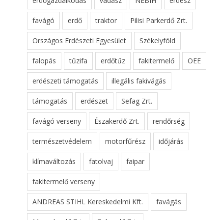
erdőgazdálkodás
vadász
NÉBIH
erdész
favágó
erdő
traktor
Pilisi Parkerdő Zrt.
Országos Erdészeti Egyesület
Székelyföld
falopás
tűzifa
erdőtűz
fakitermelő
OEE
erdészeti támogatás
illegális fakivágás
támogatás
erdészet
Sefag Zrt.
favágó verseny
Északerdő Zrt.
rendőrség
természetvédelem
motorfűrész
időjárás
klímaváltozás
fatolvaj
faipar
fakitermelő verseny
ANDREAS STIHL Kereskedelmi Kft.
favágás