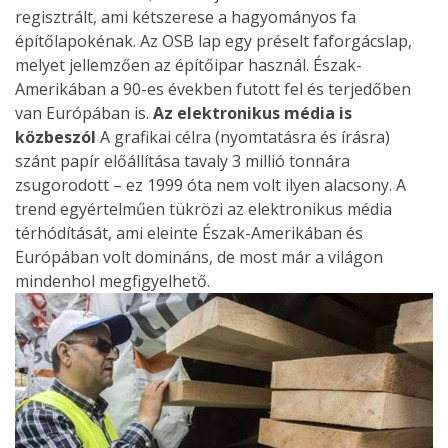
regisztrált, ami kétszerese a hagyományos fa
építőlapokénak. Az OSB lap egy préselt faforgácslap,
melyet jellemzően az építőipar használ. Észak-
Amerikában a 90-es években futott fel és terjedőben
van Európában is.
Az elektronikus média is
közbeszól
A grafikai célra (nyomtatásra és írásra)
szánt papír előállítása tavaly 3 millió tonnára
zsugorodott – ez 1999 óta nem volt ilyen alacsony. A
trend egyértelműen tükrözi az elektronikus média
térhódítását, ami eleinte Észak-Amerikában és
Európában volt domináns, de most már a világon
mindenhol megfigyelhető.