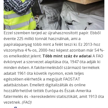
Ezzel szemben terjed az újrahasznosított papír. Ebből
évente 225 millió tonnát használnak, ami a
papíralapanyag több mint a felét teszi ki. Ez 2013-hoz
viszonyítva 4 %-os, 2000-hez képest azonban már 54 %-
os emelkedést jelent.
Több mint száz év adatai
A FAO
évkönyvet a szervezet alapítása óta, 1947 óta adják ki
minden évben. A fakitermelésből származó termékek
adatait 1961 óta követik nyomon, ezek teljes
egészében elérhetők a megújult FAOSTAT
adatbázisban. Emellett digitalizálták és online
hozzáférhetővé tették Európa és Észak-Amerika
fatermelés és –kereskedelmi statisztikáit, amit 1913 óta
vezetnek.
(FAO)