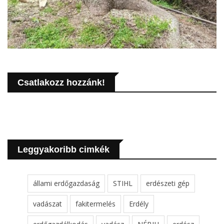
Csatlakozz hozzánk!
Leggyakoribb cimkék
állami erdőgazdaság
STIHL
erdészeti gép
vadászat
fakitermelés
Erdély