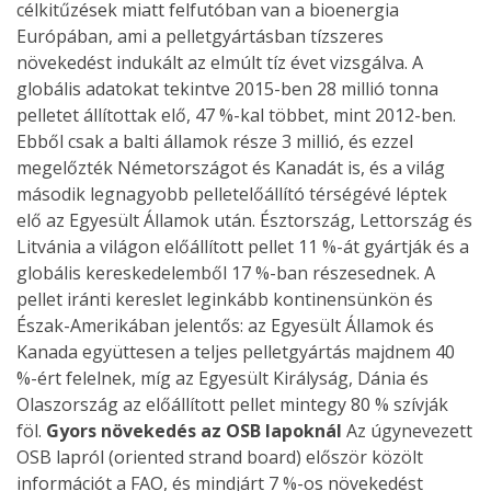
célkitűzések miatt felfutóban van a bioenergia
Európában, ami a pelletgyártásban tízszeres
növekedést indukált az elmúlt tíz évet vizsgálva. A
globális adatokat tekintve 2015-ben 28 millió tonna
pelletet állítottak elő, 47 %-kal többet, mint 2012-ben.
Ebből csak a balti államok része 3 millió, és ezzel
megelőzték Németországot és Kanadát is, és a világ
második legnagyobb pelletelőállító térségévé léptek
elő az Egyesült Államok után. Észtország, Lettország és
Litvánia a világon előállított pellet 11 %-át gyártják és a
globális kereskedelemből 17 %-ban részesednek. A
pellet iránti kereslet leginkább kontinensünkön és
Észak-Amerikában jelentős: az Egyesült Államok és
Kanada együttesen a teljes pelletgyártás majdnem 40
%-ért felelnek, míg az Egyesült Királyság, Dánia és
Olaszország az előállított pellet mintegy 80 % szívják
föl.
Gyors növekedés az OSB lapoknál
Az úgynevezett
OSB lapról (oriented strand board) először közölt
információt a FAO, és mindjárt 7 %-os növekedést