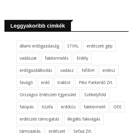
Leggyakoribb cimkék
állami erdőgazdaság
STIHL
erdészeti gép
vadászat
fakitermelés
Erdély
erdőgazdálkodás
vadász
NÉBIH
erdész
favágó
erdő
traktor
Pilisi Parkerdő Zrt.
Országos Erdészeti Egyesület
Székelyföld
falopás
tűzifa
erdőtűz
fakitermelő
OEE
erdészeti támogatás
illegális fakivágás
támogatás
erdészet
Sefag Zrt.