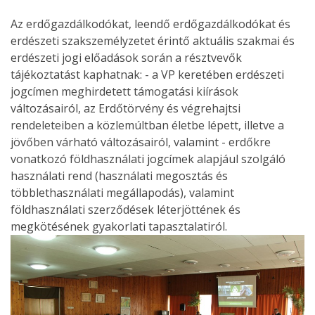
Az erdőgazdálkodókat, leendő erdőgazdálkodókat és
erdészeti szakszemélyzetet érintő aktuális szakmai és
erdészeti jogi előadások során a résztvevők
tájékoztatást kaphatnak: - a VP keretében erdészeti
jogcímen meghirdetett támogatási kiírások
változásairól, az Erdőtörvény és végrehajtsi
rendeleteiben a közlemúltban életbe lépett, illetve a
jövőben várható változásairól, valamint - erdőkre
vonatkozó földhasználati jogcímek alapjául szolgáló
használati rend (használati megosztás és
többlethasználati megállapodás), valamint
földhasználati szerződések léterjöttének és
megkötésének gyakorlati tapasztalatiról.