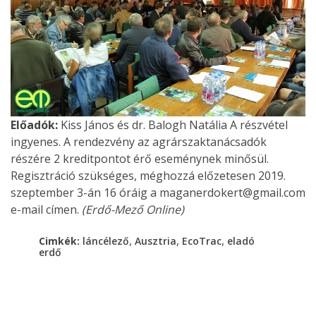
Előadók:
Kiss János és dr. Balogh Natália A részvétel
ingyenes. A rendezvény az agrárszaktanácsadók
részére 2 kreditpontot érő eseménynek minősül.
Regisztráció szükséges, méghozzá előzetesen 2019.
szeptember 3-án 16 óráig a maganerdokert@gmail.com
e-mail címen.
(Erdő-Mező Online)
,
,
,
Cimkék:
láncélező
Ausztria
EcoTrac
eladó
erdő