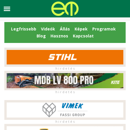
Legfrissebb
Videók
Állás
Képek
Programok
Blog
Hasznos
Kapcsolat
h i r d e t é s
h i r d e t é s
h i r d e t é s