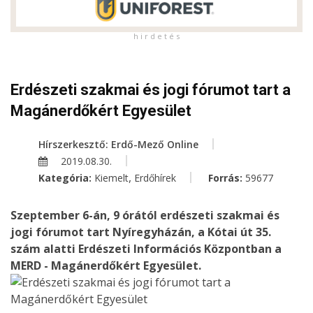
h i r d e t é s
Erdészeti szakmai és jogi fórumot tart a
Magánerdőkért Egyesület
Hírszerkesztő: Erdő-Mező Online
2019.08.30.
,
Kategória:
Kiemelt
Erdőhírek
Forrás:
59677
Szeptember 6-án, 9 órától erdészeti szakmai és
jogi fórumot tart Nyíregyházán, a Kótai út 35.
szám alatti Erdészeti Információs Központban a
MERD - Magánerdőkért Egyesület.