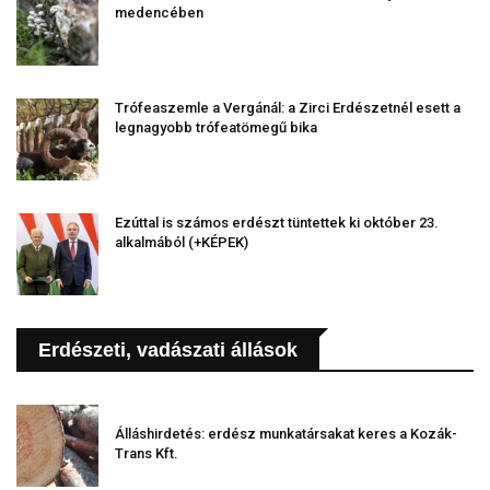
medencében
Trófeaszemle a Vergánál: a Zirci Erdészetnél esett a
legnagyobb trófeatömegű bika
Ezúttal is számos erdészt tüntettek ki október 23.
alkalmából (+KÉPEK)
Erdészeti, vadászati állások
Álláshirdetés: erdész munkatársakat keres a Kozák-
Trans Kft.