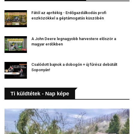
Fától az aprítékig - Erdőgazdálkodás profi
eszközökkel a géptámogatás küszöbén
A John Deere legnagyobb harvestere először a
magyar erdőkben
Csalódott bajnok a dobogón + új fűrész debütált
Soponyán!
Ti küldtétek - Nap képe