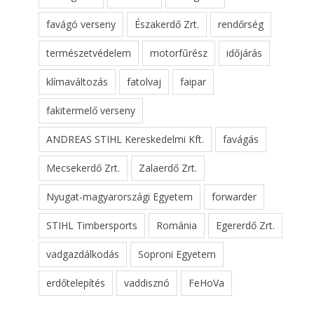
favágó verseny
Északerdő Zrt.
rendőrség
természetvédelem
motorfűrész
időjárás
klímaváltozás
fatolvaj
faipar
fakitermelő verseny
ANDREAS STIHL Kereskedelmi Kft.
favágás
Mecsekerdő Zrt.
Zalaerdő Zrt.
Nyugat-magyarországi Egyetem
forwarder
STIHL Timbersports
Románia
Egererdő Zrt.
vadgazdálkodás
Soproni Egyetem
erdőtelepítés
vaddisznó
FeHoVa