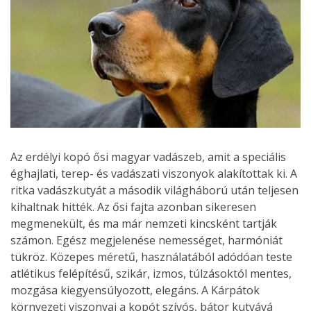
Az erdélyi kopó ősi magyar vadászeb, amit a speciális
éghajlati, terep- és vadászati viszonyok alakítottak ki. A
ritka vadászkutyát a második világháború után teljesen
kihaltnak hitték. Az ősi fajta azonban sikeresen
megmenekült, és ma már nemzeti kincsként tartják
számon. Egész megjelenése nemességet, harmóniát
tükröz. Közepes méretű, használatából adódóan teste
atlétikus felépítésű, szikár, izmos, túlzásoktól mentes,
mozgása kiegyensúlyozott, elegáns. A Kárpátok
környezeti viszonyai a kopót szívós, bátor kutyává