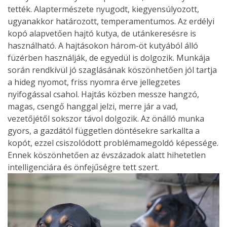
tették. Alaptermészete nyugodt, kiegyensúlyozott,
ugyanakkor határozott, temperamentumos. Az erdélyi
kopó alapvetően hajtó kutya, de utánkeresésre is
használható. A hajtásokon három-öt kutyából álló
füzérben használják, de egyedül is dolgozik. Munkája
során rendkívül jó szaglásának köszönhetően jól tartja
a hideg nyomot, friss nyomra érve jellegzetes
nyifogással csahol. Hajtás közben messze hangzó,
magas, csengő hanggal jelzi, merre jár a vad,
vezetőjétől sokszor távol dolgozik. Az önálló munka
gyors, a gazdától független döntésekre sarkallta a
kopót, ezzel csiszolódott problémamegoldó képessége.
Ennek köszönhetően az évszázadok alatt hihetetlen
intelligenciára és önfejűségre tett szert.