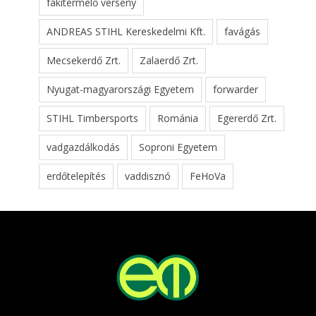
fakitermelő verseny
ANDREAS STIHL Kereskedelmi Kft.
favágás
Mecsekerdő Zrt.
Zalaerdő Zrt.
Nyugat-magyarországi Egyetem
forwarder
STIHL Timbersports
Románia
Egererdő Zrt.
vadgazdálkodás
Soproni Egyetem
erdőtelepítés
vaddisznó
FeHoVa