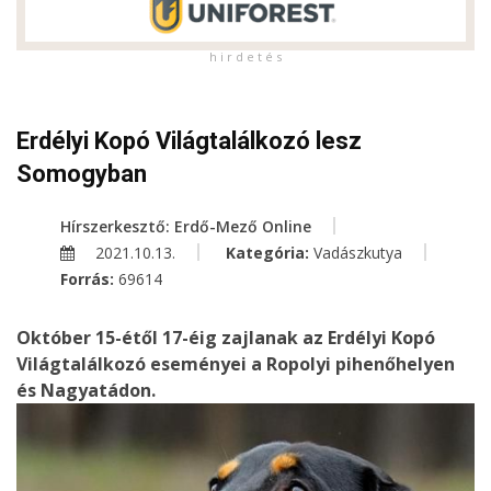
h i r d e t é s
Erdélyi Kopó Világtalálkozó lesz
Somogyban
Hírszerkesztő: Erdő-Mező Online
2021.10.13.
Kategória:
Vadászkutya
Forrás:
69614
Október 15-étől 17-éig zajlanak az Erdélyi Kopó
Világtalálkozó eseményei a Ropolyi pihenőhelyen
és Nagyatádon.