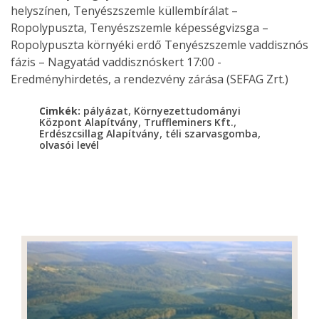
helyszínen, Tenyészszemle küllembírálat –
Ropolypuszta, Tenyészszemle képességvizsga –
Ropolypuszta környéki erdő Tenyészszemle vaddisznós
fázis – Nagyatád vaddisznóskert 17:00 -
Eredményhirdetés, a rendezvény zárása (SEFAG Zrt.)
,
Cimkék:
pályázat
Környezettudományi
,
,
Központ Alapítvány
Truffleminers Kft.
,
,
Erdészcsillag Alapítvány
téli szarvasgomba
olvasói levél