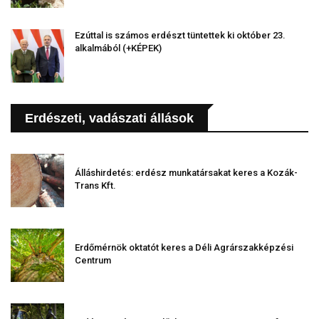
Ezúttal is számos erdészt tüntettek ki október 23.
alkalmából (+KÉPEK)
Erdészeti, vadászati állások
Álláshirdetés: erdész munkatársakat keres a Kozák-
Trans Kft.
Erdőmérnök oktatót keres a Déli Agrárszakképzési
Centrum