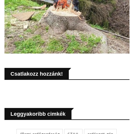
Csatlakozz hozzánk!
Leggyakoribb cimkék