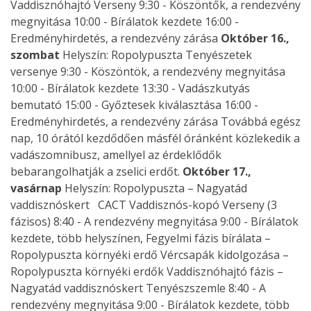
Vaddisznóhajtó Verseny 9:30 - Köszöntők, a rendezvény
megnyitása 10:00 - Bírálatok kezdete 16:00 -
Eredményhirdetés, a rendezvény zárása
Október 16.,
szombat
Helyszín: Ropolypuszta Tenyészetek
versenye 9:30 - Köszöntök, a rendezvény megnyitása
10:00 - Bírálatok kezdete 13:30 - Vadászkutyás
bemutató 15:00 - Győztesek kiválasztása 16:00 -
Eredményhirdetés, a rendezvény zárása Továbbá egész
nap, 10 órától kezdődően másfél óránként közlekedik a
vadászomnibusz, amellyel az érdeklődők
bebarangolhatják a zselici erdőt.
Október 17.,
vasárnap
Helyszín: Ropolypuszta – Nagyatád
vaddisznóskert CACT Vaddisznós-kopó Verseny (3
fázisos) 8:40 - A rendezvény megnyitása 9:00 - Bírálatok
kezdete, több helyszínen, Fegyelmi fázis bírálata –
Ropolypuszta környéki erdő Vércsapák kidolgozása –
Ropolypuszta környéki erdők Vaddisznóhajtó fázis –
Nagyatád vaddisznóskert Tenyészszemle 8:40 - A
rendezvény megnyitása 9:00 - Bírálatok kezdete, több