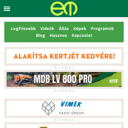
Legfrissebb
Videók
Állás
Képek
Programok
Blog
Hasznos
Kapcsolat
h i r d e t é s
h i r d e t é s
h i r d e t é s