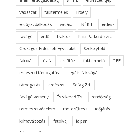
állami erdőgazdaság
STIHL
erdészeti gép
vadászat
fakitermelés
Erdély
erdőgazdálkodás
vadász
NÉBIH
erdész
favágó
erdő
traktor
Pilisi Parkerdő Zrt.
Országos Erdészeti Egyesület
Székelyföld
falopás
tűzifa
erdőtűz
fakitermelő
OEE
erdészeti támogatás
illegális fakivágás
támogatás
erdészet
Sefag Zrt.
favágó verseny
Északerdő Zrt.
rendőrség
természetvédelem
motorfűrész
időjárás
klímaváltozás
fatolvaj
faipar