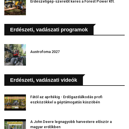
Erdészetigép-szerelőt keres a Forest Power Kft.
Erdészeti, vadászati programok
Austrofoma 2027
Erdészeti, vadászati videók
Fától az aprítékig - Erdőgazdálkodás profi
eszközökkel a géptámogatás küszöbén
A John Deere legnagyobb harvestere először a
magyar erdőkben