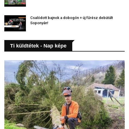
Csalódott bajnok a dobogón + új fűrész debütált
Soponyán!
Ti küldtétek - Nap képe