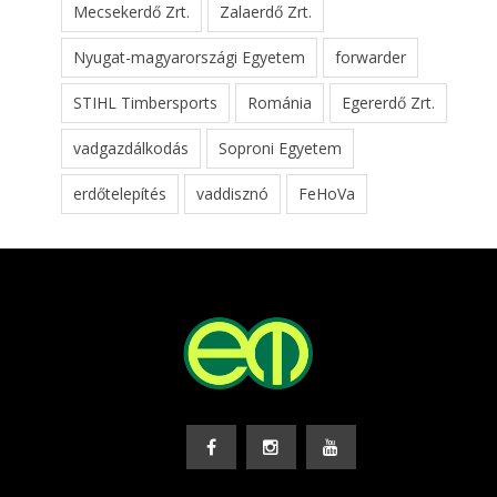
Mecsekerdő Zrt.
Zalaerdő Zrt.
Nyugat-magyarországi Egyetem
forwarder
STIHL Timbersports
Románia
Egererdő Zrt.
vadgazdálkodás
Soproni Egyetem
erdőtelepítés
vaddisznó
FeHoVa