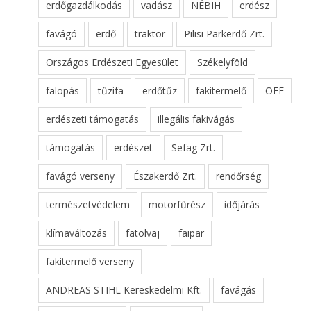
erdőgazdálkodás
vadász
NÉBIH
erdész
favágó
erdő
traktor
Pilisi Parkerdő Zrt.
Országos Erdészeti Egyesület
Székelyföld
falopás
tűzifa
erdőtűz
fakitermelő
OEE
erdészeti támogatás
illegális fakivágás
támogatás
erdészet
Sefag Zrt.
favágó verseny
Északerdő Zrt.
rendőrség
természetvédelem
motorfűrész
időjárás
klímaváltozás
fatolvaj
faipar
fakitermelő verseny
ANDREAS STIHL Kereskedelmi Kft.
favágás