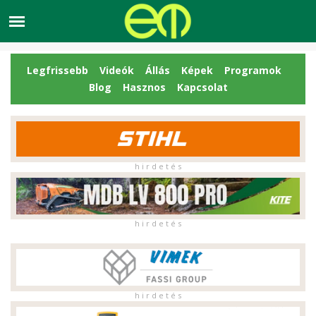
Legfrissebb
Videók
Állás
Képek
Programok
Blog
Hasznos
Kapcsolat
h i r d e t é s
h i r d e t é s
h i r d e t é s