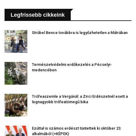
Legfrissebb cikkeink
Strúbel Bence továbbra is legyőzhetetlen a Mátrában
Természetvédelmi erdőkezelés a Pécselyi-
medencében
Trófeaszemle a Vergánál: a Zirci Erdészetnél esett a
legnagyobb trófeatömegű bika
Ezúttal is számos erdészt tüntettek ki október 23.
alkalmából (+KÉPEK)