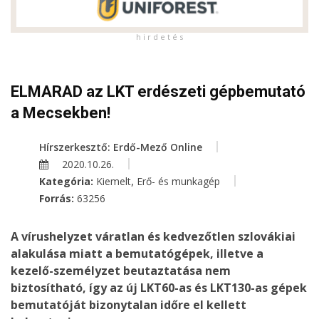
h i r d e t é s
ELMARAD az LKT erdészeti gépbemutató
a Mecsekben!
Hírszerkesztő: Erdő-Mező Online
2020.10.26.
,
Kategória:
Kiemelt
Erő- és munkagép
Forrás:
63256
A vírushelyzet váratlan és kedvezőtlen szlovákiai
alakulása miatt a bemutatógépek, illetve a
kezelő-személyzet beutaztatása nem
biztosítható, így az új LKT60-as és LKT130-as gépek
bemutatóját bizonytalan időre el kellett