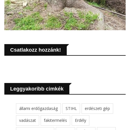
Csatlakozz hozzánk!
Leggyakoribb cimkék
állami erdőgazdaság
STIHL
erdészeti gép
vadászat
fakitermelés
Erdély