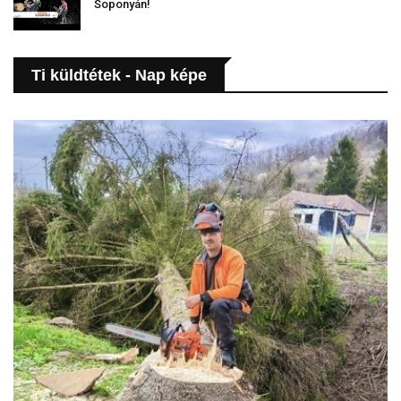
Soponyán!
Ti küldtétek - Nap képe