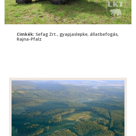
,
,
,
Cimkék:
Sefag Zrt.
gyapjaslepke
állatbefogás
Rajna-Pfalz