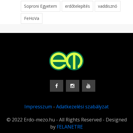
Soproni Egyetem
erdőtelepítés
vaddisznó
FeHoVa
Impresszum
-
Adatkezelési szabályzat
© 2022 Erdo-mezo.hu - All Rights Reserved - Designed
by
FELANETRE