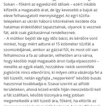
Sokan – főként az egyedül élő idősek – ezért inkább
kifizetik a magasabb árat, de így kevesebb a bajuk az
eleve felhasogatott mennyiséggel. Az egri tűzifa-
telepeken az ukrán háború kitörésének kezdete óta
hatalmas érdeklődést tapasztalnak, olyanok is vesznek
fát, akik csak gázkazánnal rendelkeznek.
– A múltkor bejött ide egy idős bácsi, és kérdőre vont
minket, hogy miért adtunk el 15 köbméter tűzifát a
szomszédjának, amikor az gázzal fűt, és most ott van
felhalmozva a fa az udvarán, vélhetően arra várva,
hogy később majd magasabb áron tudja elpasszolni –
mesélte az egyik eladó, hozzátéve: nekik semmiféle
jogkörök nincs ellenőrizni, ki milyen célra vásárolja fel a
téli tüzelőt, netán egyfajta „nepperként” később busás
haszonnal továbbadja-e. Szavai szerint az alföldi
területeken, ahová közeli erdők híján messzebbről kell
a fát szállítani, később bizonyára még jobban
megemelkedik a téli tüzelő ára, főként, ha eltörlik az