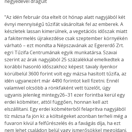
"Az idén február óta eltelt öt hónap alatt nagyjából két
évnyi mennyiségű tűzifát vásároltak fel az emberek. A
készletek lassan kimerülnek, a vegetációs időszak miatt
a fakitermelés újrakezdése csak szeptember környékén
várható – ezt mondta a Népszavának az Egererdő Zrt.
egri Tűzifa Centrumának egyik munkatársa. Szavai
szerint az árak nagyjából 25 százalékkal emelkedtek a
korábbi hasonló időszakhoz képest: tavaly ilyenkor
körülbelül 3600 forint volt egy mázsa hasított tűzifa, az
idén ugyanezért már 4490 forintot kell fizetni. Ennél
valamivel olcsóbb a rönkfaként vett tüzelőt, úgy
ugyanis jelenleg mintegy26–31 ezer forintba kerül egy
erdei köbméter, attól függően, honnan kell azt
elszállítani. Egy erdei köbméterből felaprítva nagyjából
tíz mázsa fa jön ki: a költségeket azonban terheli még a
fuvaron kívül a felfűrészelés és a favágás díja, ha ezt
nem lehet családon belül vagy ismerősökkel megoldani.