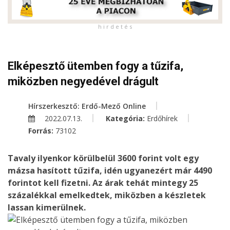
h i r d e t é s
Elképesztő ütemben fogy a tűzifa,
miközben negyedével drágult
Hírszerkesztő: Erdő-Mező Online
2022.07.13.
Kategória:
Erdőhírek
Forrás:
73102
Tavaly ilyenkor körülbelül 3600 forint volt egy
mázsa hasított tűzifa, idén ugyanezért már 4490
forintot kell fizetni. Az árak tehát mintegy 25
százalékkal emelkedtek, miközben a készletek
lassan kimerülnek.