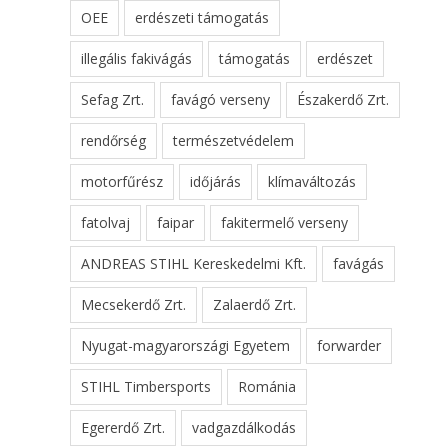
OEE
erdészeti támogatás
illegális fakivágás
támogatás
erdészet
Sefag Zrt.
favágó verseny
Északerdő Zrt.
rendőrség
természetvédelem
motorfűrész
időjárás
klímaváltozás
fatolvaj
faipar
fakitermelő verseny
ANDREAS STIHL Kereskedelmi Kft.
favágás
Mecsekerdő Zrt.
Zalaerdő Zrt.
Nyugat-magyarországi Egyetem
forwarder
STIHL Timbersports
Románia
Egererdő Zrt.
vadgazdálkodás