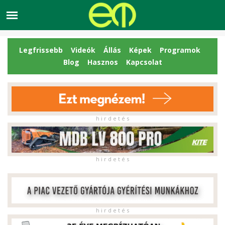
Legfrissebb
Videók
Állás
Képek
Programok
Blog
Hasznos
Kapcsolat
h i r d e t é s
h i r d e t é s
h i r d e t é s