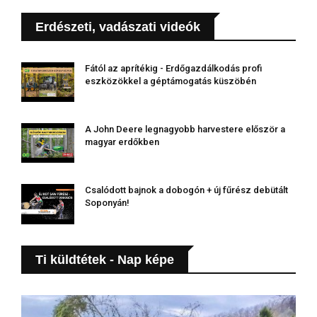
Erdészeti, vadászati videók
Fától az aprítékig - Erdőgazdálkodás profi
eszközökkel a géptámogatás küszöbén
A John Deere legnagyobb harvestere először a
magyar erdőkben
Csalódott bajnok a dobogón + új fűrész debütált
Soponyán!
Ti küldtétek - Nap képe