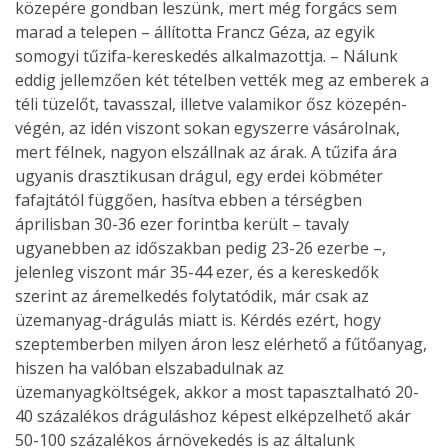
közepére gondban leszünk, mert még forgács sem
marad a telepen – állította Francz Géza, az egyik
somogyi tűzifa-kereskedés alkalmazottja. – Nálunk
eddig jellemzően két tételben vették meg az emberek a
téli tüzelőt, tavasszal, illetve valamikor ősz közepén-
végén, az idén viszont sokan egyszerre vásárolnak,
mert félnek, nagyon elszállnak az árak. A tűzifa ára
ugyanis drasztikusan drágul, egy erdei köbméter
fafajtától függően, hasítva ebben a térségben
áprilisban 30-36 ezer forintba került – tavaly
ugyanebben az időszakban pedig 23-26 ezerbe –,
jelenleg viszont már 35-44 ezer, és a kereskedők
szerint az áremelkedés folytatódik, már csak az
üzemanyag-drágulás miatt is. Kérdés ezért, hogy
szeptemberben milyen áron lesz elérhető a fűtőanyag,
hiszen ha valóban elszabadulnak az
üzemanyagköltségek, akkor a most tapasztalható 20-
40 százalékos dráguláshoz képest elképzelhető akár
50-100 százalékos árnövekedés is az általunk