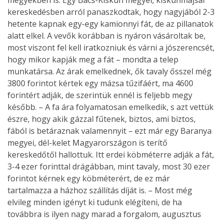
megyékben is. Egy Bács-Kiskun megyei, kiskunmajsai
kereskedésben arról panaszkodtak, hogy nagyjából 2-3
hetente kapnak egy-egy kamionnyi fát, de az pillanatok
alatt elkel. A vevők korábban is nyáron vásároltak be,
most viszont fel kell iratkozniuk és várni a jószerencsét,
hogy mikor kapják meg a fát – mondta a telep
munkatársa. Az árak emelkednek, ők tavaly ősszel még
3800 forintot kértek egy mázsa tűzifáért, ma 4600
forintért adják, de szerintük ennél is feljebb megy
később. – A fa ára folyamatosan emelkedik, s azt vettük
észre, hogy akik gázzal fűtenek, biztos, ami biztos,
fából is betáraznak valamennyit – ezt már egy Baranya
megyei, dél-kelet Magyarországon is terítő
kereskedőtől hallottuk. Itt erdei köbméterre adják a fát,
3-4 ezer forinttal drágábban, mint tavaly, most 30 ezer
forintot kérnek egy köbméterért, de ez már
tartalmazza a házhoz szállítás díját is. – Most még
elvileg minden igényt ki tudunk elégíteni, de ha
továbbra is ilyen nagy marad a forgalom, augusztus