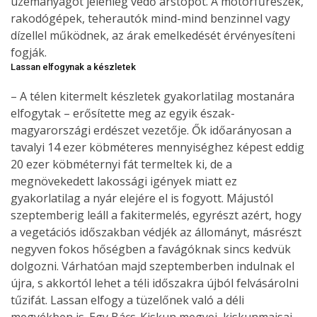
üzemanyagot jelenleg védő árstopot. A motorfűrészek,
rakodógépek, teherautók mind-mind benzinnel vagy
dízellel működnek, az árak emelkedését érvényesíteni
fogják.
Lassan elfogynak a készletek
– A télen kitermelt készletek gyakorlatilag mostanára
elfogytak – erősítette meg az egyik észak-
magyarországi erdészet vezetője. Ők időarányosan a
tavalyi 14 ezer köbméteres mennyiséghez képest eddig
20 ezer köbméternyi fát termeltek ki, de a
megnövekedett lakossági igények miatt ez
gyakorlatilag a nyár elejére el is fogyott. Májustól
szeptemberig leáll a fakitermelés, egyrészt azért, hogy
a vegetációs időszakban védjék az állományt, másrészt
negyven fokos hőségben a favágóknak sincs kedvük
dolgozni. Várhatóan majd szeptemberben indulnak el
újra, s akkortól lehet a téli időszakra újból felvásárolni
tűzifát. Lassan elfogy a tüzelőnek való a déli