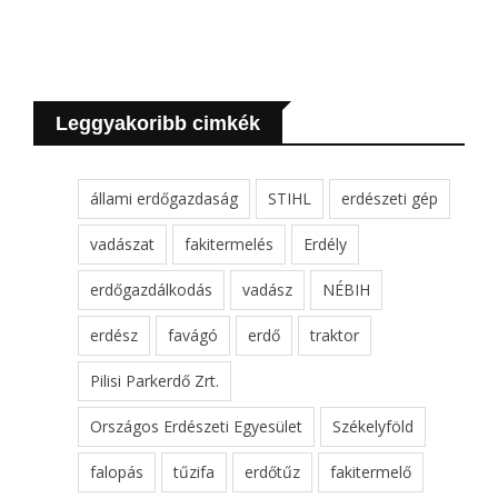
Leggyakoribb cimkék
állami erdőgazdaság
STIHL
erdészeti gép
vadászat
fakitermelés
Erdély
erdőgazdálkodás
vadász
NÉBIH
erdész
favágó
erdő
traktor
Pilisi Parkerdő Zrt.
Országos Erdészeti Egyesület
Székelyföld
falopás
tűzifa
erdőtűz
fakitermelő