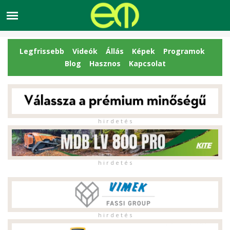
Legfrissebb
Videók
Állás
Képek
Programok
Blog
Hasznos
Kapcsolat
h i r d e t é s
h i r d e t é s
h i r d e t é s