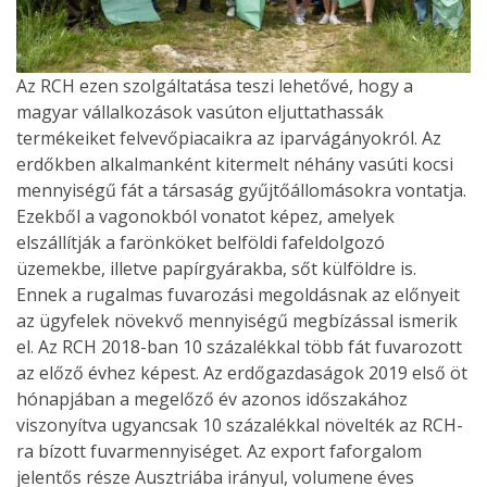
Az RCH ezen szolgáltatása teszi lehetővé, hogy a
magyar vállalkozások vasúton eljuttathassák
termékeiket felvevőpiacaikra az iparvágányokról. Az
erdőkben alkalmanként kitermelt néhány vasúti kocsi
mennyiségű fát a társaság gyűjtőállomásokra vontatja.
Ezekből a vagonokból vonatot képez, amelyek
elszállítják a farönköket belföldi fafeldolgozó
üzemekbe, illetve papírgyárakba, sőt külföldre is.
Ennek a rugalmas fuvarozási megoldásnak az előnyeit
az ügyfelek növekvő mennyiségű megbízással ismerik
el. Az RCH 2018-ban 10 százalékkal több fát fuvarozott
az előző évhez képest. Az erdőgazdaságok 2019 első öt
hónapjában a megelőző év azonos időszakához
viszonyítva ugyancsak 10 százalékkal növelték az RCH-
ra bízott fuvarmennyiséget. Az export faforgalom
jelentős része Ausztriába irányul, volumene éves