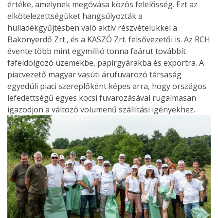
értéke, amelynek megóvása közös felelősség. Ezt az
elkötelezettségüket hangsúlyozták a
hulladékgyűjtésben való aktív részvételükkel a
Bakonyerdő Zrt., és a KASZÓ Zrt. felsővezetői is. Az RCH
évente több mint egymillió tonna faárut továbbít
fafeldolgozó üzemekbe, papírgyárakba és exportra. A
piacvezető magyar vasúti árufuvarozó társaság
egyedüli piaci szereplőként képes arra, hogy országos
lefedettségű egyes kocsi fuvarozásával rugalmasan
igazodjon a változó volumenű szállítási igényekhez.