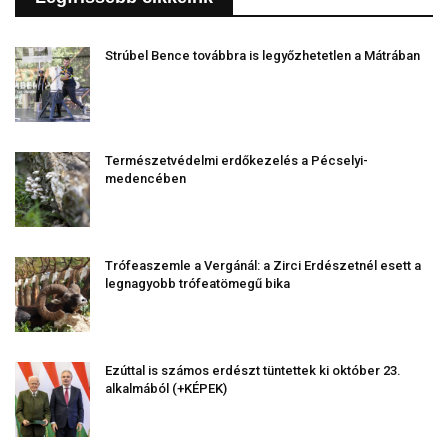
Strúbel Bence továbbra is legyőzhetetlen a Mátrában
Természetvédelmi erdőkezelés a Pécselyi-
medencében
Trófeaszemle a Vergánál: a Zirci Erdészetnél esett a
legnagyobb trófeatömegű bika
Ezúttal is számos erdészt tüntettek ki október 23.
alkalmából (+KÉPEK)