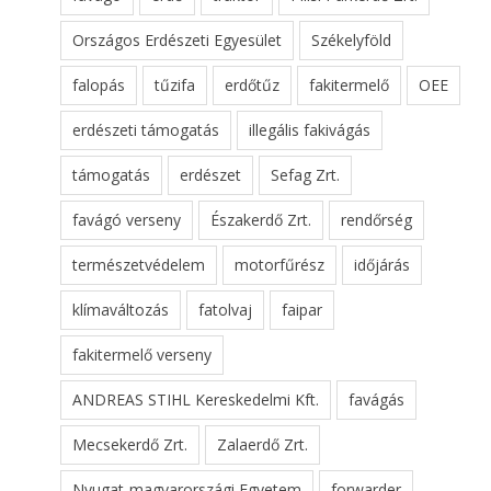
Országos Erdészeti Egyesület
Székelyföld
falopás
tűzifa
erdőtűz
fakitermelő
OEE
erdészeti támogatás
illegális fakivágás
támogatás
erdészet
Sefag Zrt.
favágó verseny
Északerdő Zrt.
rendőrség
természetvédelem
motorfűrész
időjárás
klímaváltozás
fatolvaj
faipar
fakitermelő verseny
ANDREAS STIHL Kereskedelmi Kft.
favágás
Mecsekerdő Zrt.
Zalaerdő Zrt.
Nyugat-magyarországi Egyetem
forwarder