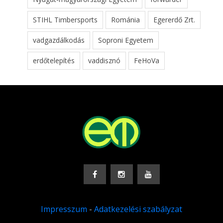
STIHL Timbersports
Románia
Egererdő Zrt.
vadgazdálkodás
Soproni Egyetem
erdőtelepítés
vaddisznó
FeHoVa
Impresszum
-
Adatkezelési szabályzat