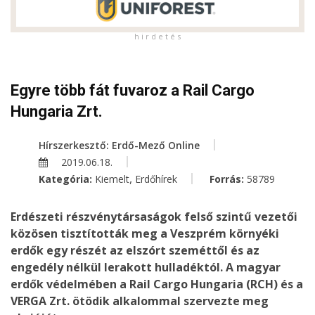
h i r d e t é s
Egyre több fát fuvaroz a Rail Cargo
Hungaria Zrt.
Hírszerkesztő: Erdő-Mező Online
2019.06.18.
,
Kategória:
Kiemelt
Erdőhírek
Forrás:
58789
Erdészeti részvénytársaságok felső szintű vezetői
közösen tisztították meg a Veszprém környéki
erdők egy részét az elszórt szeméttől és az
engedély nélkül lerakott hulladéktól. A magyar
erdők védelmében a Rail Cargo Hungaria (RCH) és a
VERGA Zrt. ötödik alkalommal szervezte meg