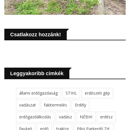
Csatlakozz hozzánk!
Leggyakoribb cimkék
állami erdőgazdaság
STIHL
erdészeti gép
vadászat
fakitermelés
Erdély
erdőgazdálkodás
vadász
NÉBIH
erdész
favágó
erdő
traktor
Pilisi Parkerdő Zrt.