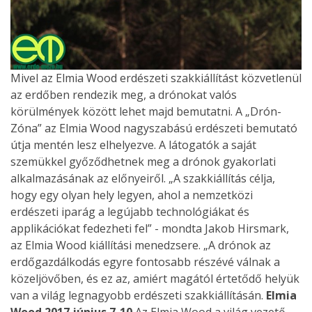
Mivel az Elmia Wood erdészeti szakkiállítást közvetlenül
az erdőben rendezik meg, a drónokat valós
körülmények között lehet majd bemutatni. A „Drón-
Zóna” az Elmia Wood nagyszabású erdészeti bemutató
útja mentén lesz elhelyezve. A látogatók a saját
szemükkel győződhetnek meg a drónok gyakorlati
alkalmazásának az előnyeiről. „A szakkiállítás célja,
hogy egy olyan hely legyen, ahol a nemzetközi
erdészeti iparág a legújabb technológiákat és
applikációkat fedezheti fel” - mondta Jakob Hirsmark,
az Elmia Wood kiállítási menedzsere. „A drónok az
erdőgazdálkodás egyre fontosabb részévé válnak a
közeljövőben, és ez az, amiért magától értetődő helyük
van a világ legnagyobb erdészeti szakkiállításán.
Elmia