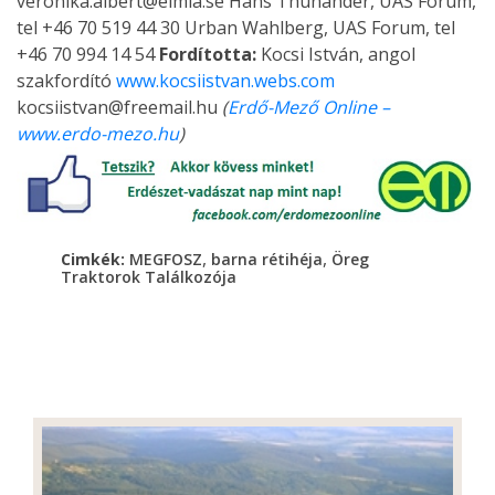
veronika.albert@elmia.se Hans Thunander, UAS Forum,
tel +46 70 519 44 30 Urban Wahlberg, UAS Forum, tel
+46 70 994 14 54
Fordította:
Kocsi István, angol
szakfordító
www.kocsiistvan.webs.com
kocsiistvan@freemail.hu
(
Erdő-Mező Online –
www.erdo-mezo.hu
)
,
,
Cimkék:
MEGFOSZ
barna rétihéja
Öreg
Traktorok Találkozója