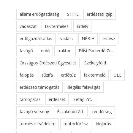
állami erdőgazdaság
STIHL
erdészeti gép
vadászat
fakitermelés
Erdély
erdőgazdálkodás
vadász
NÉBIH
erdész
favágó
erdő
traktor
Pilisi Parkerdő Zrt.
Országos Erdészeti Egyesület
Székelyföld
falopás
tűzifa
erdőtűz
fakitermelő
OEE
erdészeti támogatás
illegális fakivágás
támogatás
erdészet
Sefag Zrt.
favágó verseny
Északerdő Zrt.
rendőrség
természetvédelem
motorfűrész
időjárás