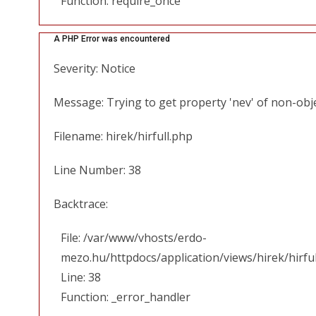
Function: require_once
A PHP Error was encountered
Severity: Notice
Message: Trying to get property 'nev' of non-obj
Filename: hirek/hirfull.php
Line Number: 38
Backtrace:
File: /var/www/vhosts/erdo-
mezo.hu/httpdocs/application/views/hirek/hirfu
Line: 38
Function: _error_handler