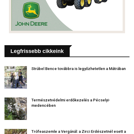
Legfrissebb cikkeink
Strúbel Bence továbbra is legyőzhetetlen a Mátrában
Természetvédelmi erdőkezelés a Pécselyi-
medencében
Trófeaszemle a Vergánál: a Zirci Erdészetnél esett a