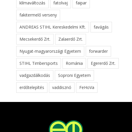
klímaváltozás
fatolvaj
faipar
fakitermelő verseny
ANDREAS STIHL Kereskedelmi Kft.
favágás
Mecsekerdő Zrt.
Zalaerdő Zrt.
Nyugat-magyarországi Egyetem
forwarder
STIHL Timbersports
Románia
Egererdő Zrt.
vadgazdálkodás
Soproni Egyetem
erdőtelepítés
vaddisznó
FeHoVa