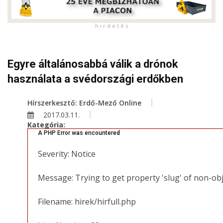
h i r d e t é s
Egyre általánosabbá válik a drónok
használata a svédországi erdőkben
Hírszerkesztő: Erdő-Mező Online
2017.03.11.
Kategória:
A PHP Error was encountered
Severity: Notice
Message: Trying to get property 'slug' of non-ob
Filename: hirek/hirfull.php