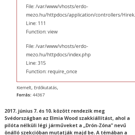
File: /var/www/vhosts/erdo-
mezo.hu/httpdocs/application/controllers/Hirek
Line: 111
Function: view
File: /var/www/vhosts/erdo-
mezo.hu/httpdocs/index.php
Line: 315
Function: require_once
,
,
Kiemelt
Erdőkutatás
Forrás:
44367
2017. június 7. és 10. között rendezik meg
Svédországban az Elmia Wood szakkiállítást, ahol a
pilóta nélküli légi járműveket a „Drón-Zóna” nevű
önálló szekcióban mutatják majd be. A témában a