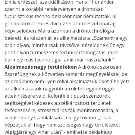
Elmia erdészeti szakkiállításon. Hans Thunander
szerint a korábbi rendezvényen a drónokat
futurisztikus technológiaként már bemutatták, új
gondolatokat ébresztve ezzel az erdészeti iparág
képviselőiben. Mára azonban a dróntechnológia
beérett, és készen áll az alkalmazásra. „Számomra egy
drón olyan, mintha csak távcsővel nézelődnék. Ez egy
pont olyan természetes technikai támogatás, mint
bármely más technológia, amit már használunk.”
Alkalmazás nagy területeken
A drónok szorosan
összefüggnek a közvetlen kamerás megfigyeléssel, de
az erdőkben nem ilyen céllal alkalmazzuk őket. Ehelyett
az alkalmazásuk nagyobb területek egybefüggő
áttekintésére való. Különféle típusú szenzorok
segítségével képesek a szélkárosított területek
felfedezésére, stresszkáros fák monitorozására, a
vadállomány számlálására, és így tovább. „Csak
képzeljük el, hogy nem szükséges nagy területeket
végigjárni egy vihar után” - említette példaképp