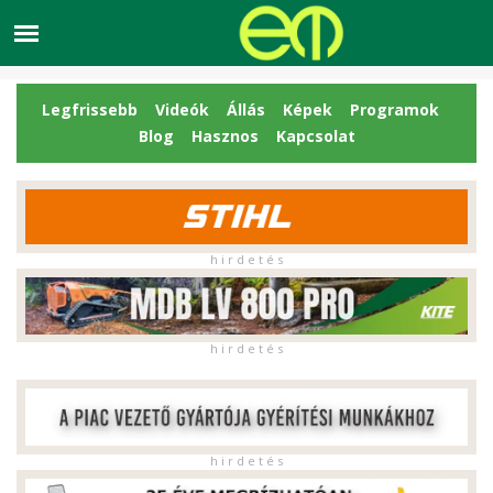
Legfrissebb
Videók
Állás
Képek
Programok
Blog
Hasznos
Kapcsolat
h i r d e t é s
h i r d e t é s
h i r d e t é s