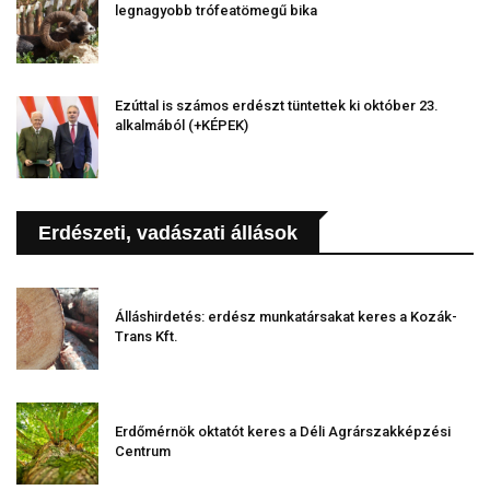
legnagyobb trófeatömegű bika
Ezúttal is számos erdészt tüntettek ki október 23.
alkalmából (+KÉPEK)
Erdészeti, vadászati állások
Álláshirdetés: erdész munkatársakat keres a Kozák-
Trans Kft.
Erdőmérnök oktatót keres a Déli Agrárszakképzési
Centrum