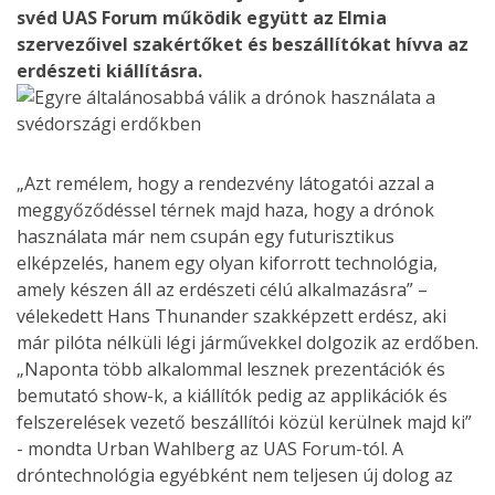
svéd UAS Forum működik együtt az Elmia
szervezőivel szakértőket és beszállítókat hívva az
erdészeti kiállításra.
„Azt remélem, hogy a rendezvény látogatói azzal a
meggyőződéssel térnek majd haza, hogy a drónok
használata már nem csupán egy futurisztikus
elképzelés, hanem egy olyan kiforrott technológia,
amely készen áll az erdészeti célú alkalmazásra” –
vélekedett Hans Thunander szakképzett erdész, aki
már pilóta nélküli légi járművekkel dolgozik az erdőben.
„Naponta több alkalommal lesznek prezentációk és
bemutató show-k, a kiállítók pedig az applikációk és
felszerelések vezető beszállítói közül kerülnek majd ki”
- mondta Urban Wahlberg az UAS Forum-tól. A
dróntechnológia egyébként nem teljesen új dolog az