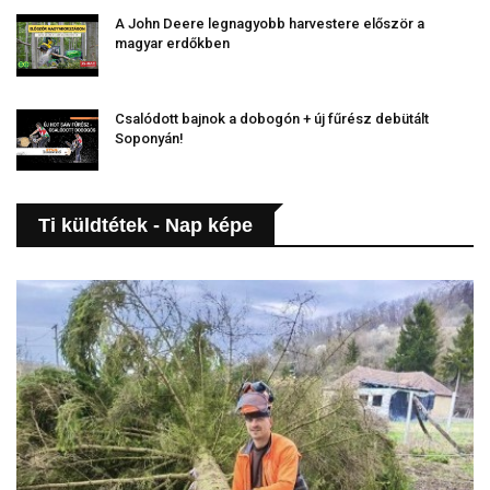
A John Deere legnagyobb harvestere először a
magyar erdőkben
Csalódott bajnok a dobogón + új fűrész debütált
Soponyán!
Ti küldtétek - Nap képe