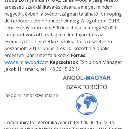
Wood 2017 június 7-10
Az Elmia Wood a világ vezető
erdészeti szakkiállítása és vására, amelyet minden
negyedik évben, a Svédországban található Jönköping
déli erdőterületein rendeznek meg. A legutóbbi (2013)
rendezvény több mint 500 kiállítóval mintegy 50.000
látogatót vonzott a világ minden tájáról, és az
eseményről a nemzetközi szaksajtó is részletesen
beszámolt. 2017. június 7. és 10. között a globális
erdészeti ipar ismét találkozik.
Forrás:
www.elmiawood.com
Kapcsolatok
Exhibition Manager
Jakob Hirsmark, tel +46 36 15 22 14,
jakob.hirsmark@elmia.se
Communicator Veronika Albert, tel +46 36 15 22 34,