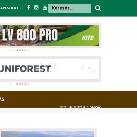
KAPCSOLAT
h i r d e t é s
h i r d e t é s
ÁG
2026. augusztus 7. péntek,
Ibolya
napja