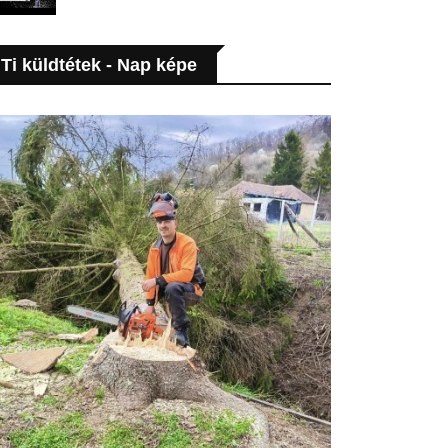
Ti küldtétek - Nap képe