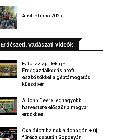
Austrofoma 2027
Erdészeti, vadászati videók
Fától az aprítékig -
Erdőgazdálkodás profi
eszközökkel a géptámogatás
küszöbén
A John Deere legnagyobb
harvestere először a magyar
erdőkben
Csalódott bajnok a dobogón + új
fűrész debütált Soponyán!