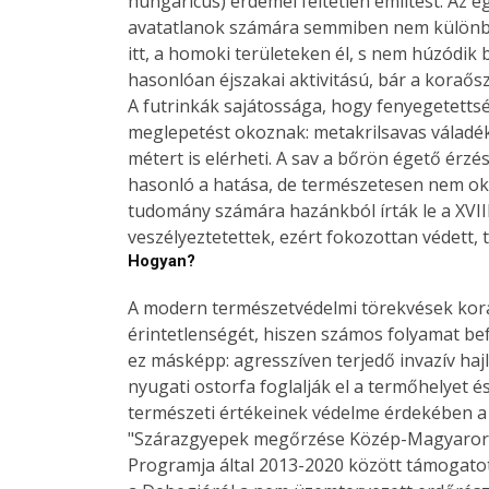
hungaricus) érdemel feltétlen említést. Az e
avatatlanok számára semmiben nem különböz
itt, a homoki területeken él, s nem húzódik 
hasonlóan éjszakai aktivitású, bár a koraős
A futrinkák sajátossága, hogy fenyegetetts
meglepetést okoznak: metakrilsavas váladék
métert is elérheti. A sav a bőrön égető érz
hasonló a hatása, de természetesen nem ok
tudomány számára hazánkból írták le a XVII
veszélyeztetettek, ezért fokozottan védett, 
Hogyan?
A modern természetvédelmi törekvések koránt
érintetlenségét, hiszen számos folyamat bef
ez másképp: agresszíven terjedő invazív haj
nyugati ostorfa foglalják el a termőhelyet é
természeti értékeinek védelme érdekében a
"Szárazgyepek megőrzése Közép-Magyarors
Programja által 2013-2020 között támogatott