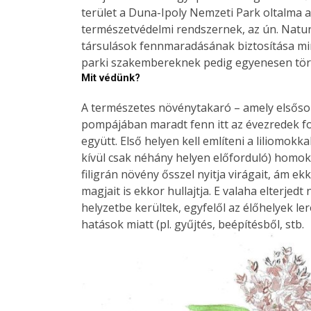
terület a Duna-Ipoly Nemzeti Park oltalma ala
természetvédelmi rendszernek, az ún. Natura 
társulások fennmaradásának biztosítása mi
parki szakembereknek pedig egyenesen törv
Mit védünk?
A természetes növénytakaró – amely elsőso
pompájában maradt fenn itt az évezredek f
együtt. Első helyen kell említeni a liliomo
kívül csak néhány helyen előforduló) homoki 
filigrán növény ősszel nyitja virágait, ám ek
magjait is ekkor hullajtja. E valaha elterje
helyzetbe kerültek, egyfelől az élőhelyek l
hatások miatt (pl. gyűjtés, beépítésből, stb.