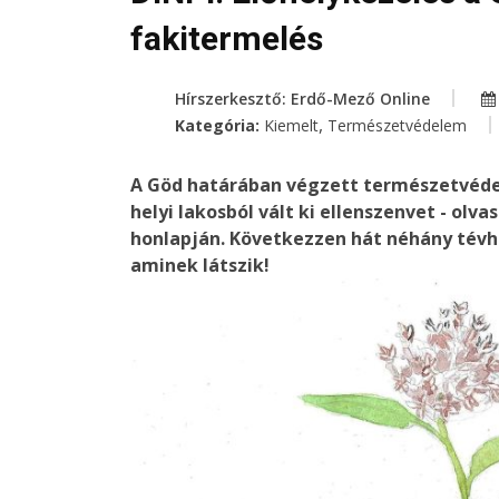
fakitermelés
Hírszerkesztő: Erdő-Mező Online
,
Kategória:
Kiemelt
Természetvédelem
A Göd határában végzett természetvédelm
helyi lakosból vált ki ellenszenvet - ol
honlapján. Következzen hát néhány tévhi
aminek látszik!