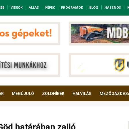
EBB
VIDEÓK
ÁLLÁS
KÉPEK
PROGRAMOK
BLOG
HASZNOS
AR
MEGÚJULÓ
ZÖLDHÍREK
HALVILÁG
MEZŐGAZDAS
 Göd határában zajló