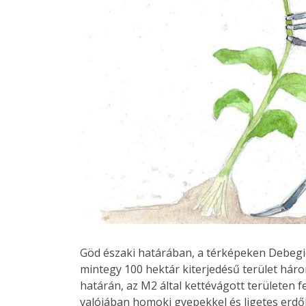
Göd északi határában, a térképeken Debegi
mintegy 100 hektár kiterjedésű terület háro
határán, az M2 által kettévágott területen
valójában homoki gyepekkel és ligetes erdőkk