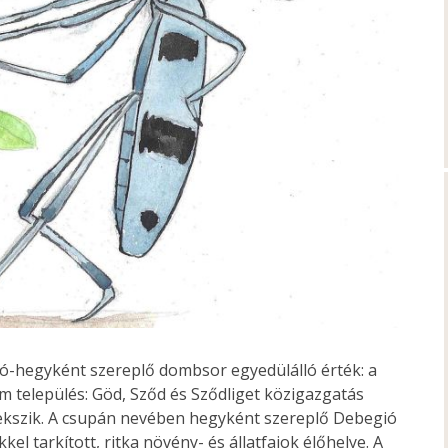
ó-hegyként szereplő dombsor egyedülálló érték: a
m település: Göd, Sződ és Sződliget közigazgatás
 fekszik. A csupán nevében hegyként szereplő Debegió
el tarkított, ritka növény- és állatfajok élőhelye. A