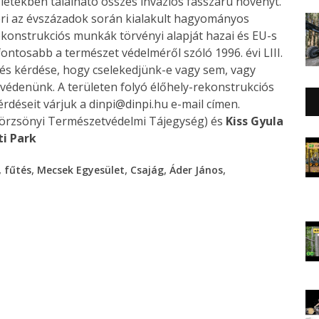
etekben található összes inváziós fásszárú növényt.
eri az évszázadok során kialakult hagyományos
rekonstrukciós munkák törvényi alapját hazai és EU-s
ontosabb a természet védelméről szóló 1996. évi LIII.
és kérdése, hogy cselekedjünk-e vagy sem, vagy
gvédenünk. A területen folyó élőhely-rekonstrukciós
déseit várjuk a dinpi@dinpi.hu e-mail címen.
örzsönyi Természetvédelmi Tájegység) és
Kiss Gyula
i Park
,
,
,
,
,
fűtés
Mecsek Egyesület
Csajág
Áder János