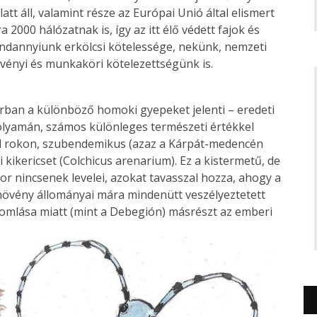
tt áll, valamint része az Európai Unió által elismert
2000 hálózatnak is, így az itt élő védett fajok és
ndannyiunk erkölcsi kötelessége, nekünk, nemzeti
ényi és munkaköri kötelezettségünk is.
rban a különböző homoki gyepeket jelenti – eredeti
olyamán, számos különleges természeti értékkel
kkal rokon, szubendemikus (azaz a Kárpát-medencén
kikericset (Colchicus arenarium). Ez a kistermetű, de
kor nincsenek levelei, azokat tavasszal hozza, ahogy a
dt növény állományai mára mindenütt veszélyeztetett
eromlása miatt (mint a Debegión) másrészt az emberi