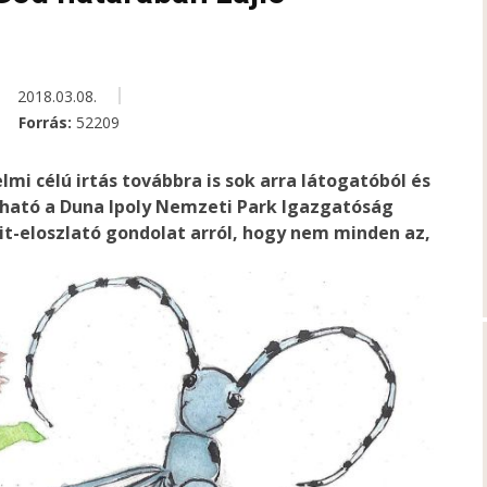
2018.03.08.
Forrás:
52209
i célú irtás továbbra is sok arra látogatóból és
vasható a Duna Ipoly Nemzeti Park Igazgatóság
t-eloszlató gondolat arról, hogy nem minden az,