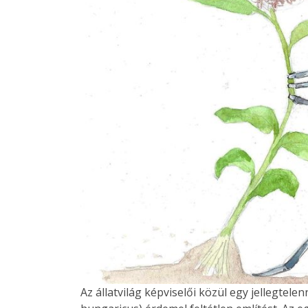
Az állatvilág képviselői közül egy jellegtel