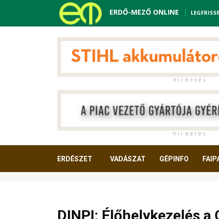
ERDŐ-MEZŐ ONLINE
LEGFRISS
h i r d e t é s
h i r d e t é s
ERDÉSZET
VADÁSZAT
GÉPINFO
FAIP
OLVASNIVALÓ
DINPI: Élőhelykezelés a