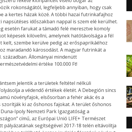
gyszerű fekete kitinpáncélt viselő bogár az
ik rokonságától, legfeljebb annyiban, hogy csak
be a kertes házak közé. A többi hazai futrinkafajhoz
zi napsütéses időszakban nappal is szem elé kerülhet.
ég esetén farukat a támadó felé meresztve komoly
ot képesek kilövellni, amelynek hatótávolsága a fél
ést kelt, szembe kerülve pedig az erőspaprikáéhoz
oz maradandó károsodást. A magyar futrinkát a
I. században. Állományai mindenütt
természetvédelmi értéke 100.000 Ft!
sem jelentik a területek feltétel nélküli
olyásolja a védendő értékek életét. A Debegión sincs
lamú növényfajok, elsősorban a fehér akác és a
s szorítják ki az őshonos fajokat. A terület őshonos
 Duna-Ipoly Nemzeti Park Igazgatóság a
zágon" című, az Európai Unió LIFE+ Természet
 pályázatának segítségével 2017-18 telén eltávolítja