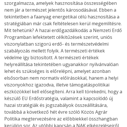
szorgalmazza, amelyek hasznosítása összességében
nem jár a természet jelentős károsodásával. Ebben a
tekintetben a faanyag energetikai célú hasznosítása a
stratégiában már csak feltételesen kerül megemlítésre.
Mit tehetünk? A hazai erdőgazdálkodás a Nemzeti Erdő
Programban lefektetett célkitűzések szerint, uniós
viszonylatban szigorú erdő- és természetvédelmi
szabályozás mellett folyik. A természeti értékek
védelme így biztosított. A természeti értékek
helyreállítása tekintetében ugyanakkor nyilvánvalóan
lehet és szükséges is előrelépni, amelyet azonban
elsősorban nem normatív előírásokkal, hanem a helyi
viszonyokhoz igazodva, illetve támogatáspolitikai
eszközökkel kell elősegíteni. Arra kell törekedni, hogy a
készülő EU Erdőstratégia, valamint a kapcsolódó új
hazai stratégiák és jogszabályok összeállítására,
továbbá a következő hét évre szóló Közös Agrár
Politika megtervezésére az előbbiekkel összhangban
kerüljön sor. Az utóbbi kapcsán a NAK elképzeléseiről