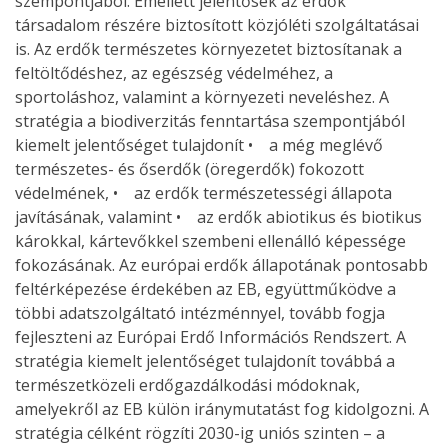
szempontjából. Emellett jelentősek az erdők
társadalom részére biztosított közjóléti szolgáltatásai
is. Az erdők természetes környezetet biztosítanak a
feltöltődéshez, az egészség védelméhez, a
sportoláshoz, valamint a környezeti neveléshez. A
stratégia a biodiverzitás fenntartása szempontjából
kiemelt jelentőséget tulajdonít • a még meglévő
természetes- és őserdők (öregerdők) fokozott
védelmének, • az erdők természetességi állapota
javításának, valamint • az erdők abiotikus és biotikus
károkkal, kártevőkkel szembeni ellenálló képessége
fokozásának. Az európai erdők állapotának pontosabb
feltérképezése érdekében az EB, együttműködve a
többi adatszolgáltató intézménnyel, tovább fogja
fejleszteni az Európai Erdő Információs Rendszert. A
stratégia kiemelt jelentőséget tulajdonít továbbá a
természetközeli erdőgazdálkodási módoknak,
amelyekről az EB külön iránymutatást fog kidolgozni. A
stratégia célként rögzíti 2030-ig uniós szinten – a