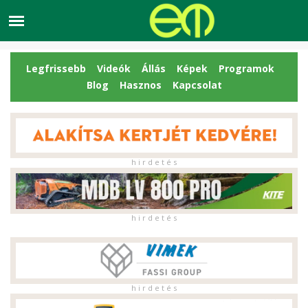
Legfrissebb
Videók
Állás
Képek
Programok
Blog
Hasznos
Kapcsolat
h i r d e t é s
h i r d e t é s
h i r d e t é s