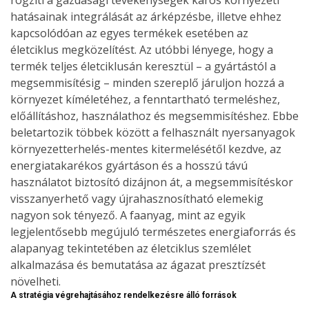
hatásainak integrálását az árképzésbe, illetve ehhez
kapcsolódóan az egyes termékek esetében az
életciklus megközelítést. Az utóbbi lényege, hogy a
termék teljes életciklusán keresztül – a gyártástól a
megsemmisítésig – minden szereplő járuljon hozzá a
környezet kíméletéhez, a fenntartható termeléshez,
előállításhoz, használathoz és megsemmisítéshez. Ebbe
beletartozik többek között a felhasznált nyersanyagok
környezetterhelés-mentes kitermelésétől kezdve, az
energiatakarékos gyártáson és a hosszú távú
használatot biztosító dizájnon át, a megsemmisítéskor
visszanyerhető vagy újrahasznosítható elemekig
nagyon sok tényező. A faanyag, mint az egyik
legjelentősebb megújuló természetes energiaforrás és
alapanyag tekintetében az életciklus szemlélet
alkalmazása és bemutatása az ágazat presztízsét
növelheti.
A stratégia végrehajtásához rendelkezésre álló források