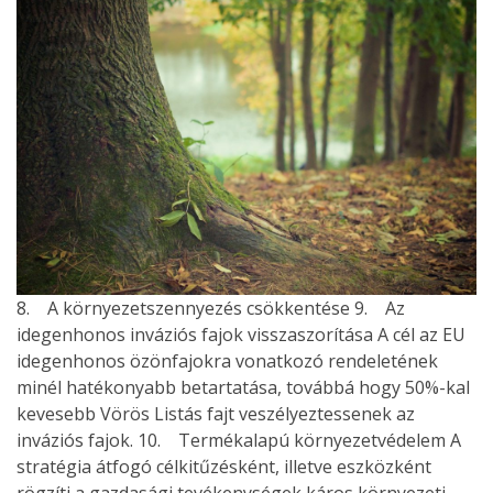
8. A környezetszennyezés csökkentése 9. Az
idegenhonos inváziós fajok visszaszorítása A cél az EU
idegenhonos özönfajokra vonatkozó rendeletének
minél hatékonyabb betartatása, továbbá hogy 50%-kal
kevesebb Vörös Listás fajt veszélyeztessenek az
inváziós fajok. 10. Termékalapú környezetvédelem A
stratégia átfogó célkitűzésként, illetve eszközként
rögzíti a gazdasági tevékenységek káros környezeti