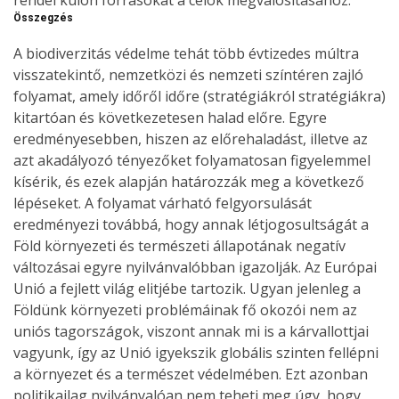
Összegzés
A biodiverzitás védelme tehát több évtizedes múltra
visszatekintő, nemzetközi és nemzeti színtéren zajló
folyamat, amely időről időre (stratégiákról stratégiákra)
kitartóan és következetesen halad előre. Egyre
eredményesebben, hiszen az előrehaladást, illetve az
azt akadályozó tényezőket folyamatosan figyelemmel
kísérik, és ezek alapján határozzák meg a következő
lépéseket. A folyamat várható felgyorsulását
eredményezi továbbá, hogy annak létjogosultságát a
Föld környezeti és természeti állapotának negatív
változásai egyre nyilvánvalóbban igazolják. Az Európai
Unió a fejlett világ elitjébe tartozik. Ugyan jelenleg a
Földünk környezeti problémáinak fő okozói nem az
uniós tagországok, viszont annak mi is a kárvallottjai
vagyunk, így az Unió igyekszik globális szinten fellépni
a környezet és a természet védelmében. Ezt azonban
politikailag nyilvánvalóan nem teheti meg úgy, hogy