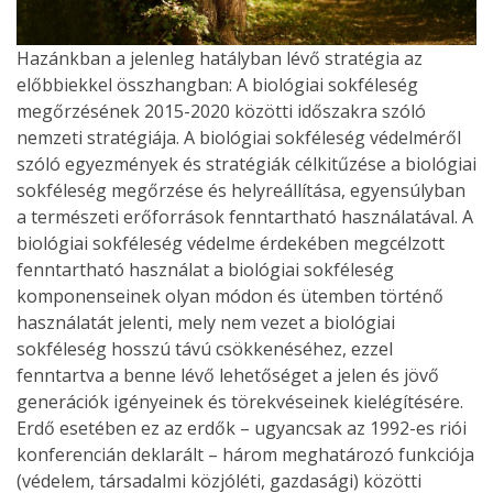
Hazánkban a jelenleg hatályban lévő stratégia az
előbbiekkel összhangban: A biológiai sokféleség
megőrzésének 2015-2020 közötti időszakra szóló
nemzeti stratégiája. A biológiai sokféleség védelméről
szóló egyezmények és stratégiák célkitűzése a biológiai
sokféleség megőrzése és helyreállítása, egyensúlyban
a természeti erőforrások fenntartható használatával. A
biológiai sokféleség védelme érdekében megcélzott
fenntartható használat a biológiai sokféleség
komponenseinek olyan módon és ütemben történő
használatát jelenti, mely nem vezet a biológiai
sokféleség hosszú távú csökkenéséhez, ezzel
fenntartva a benne lévő lehetőséget a jelen és jövő
generációk igényeinek és törekvéseinek kielégítésére.
Erdő esetében ez az erdők – ugyancsak az 1992-es riói
konferencián deklarált – három meghatározó funkciója
(védelem, társadalmi közjóléti, gazdasági) közötti