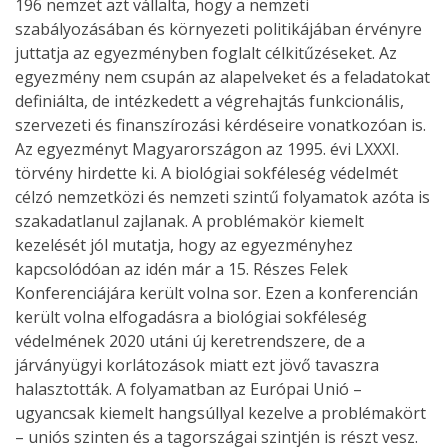
196 nemzet azt vállalta, hogy a nemzeti
szabályozásában és környezeti politikájában érvényre
juttatja az egyezményben foglalt célkitűzéseket. Az
egyezmény nem csupán az alapelveket és a feladatokat
definiálta, de intézkedett a végrehajtás funkcionális,
szervezeti és finanszírozási kérdéseire vonatkozóan is.
Az egyezményt Magyarországon az 1995. évi LXXXI.
törvény hirdette ki. A biológiai sokféleség védelmét
célzó nemzetközi és nemzeti szintű folyamatok azóta is
szakadatlanul zajlanak. A problémakör kiemelt
kezelését jól mutatja, hogy az egyezményhez
kapcsolódóan az idén már a 15. Részes Felek
Konferenciájára került volna sor. Ezen a konferencián
került volna elfogadásra a biológiai sokféleség
védelmének 2020 utáni új keretrendszere, de a
járványügyi korlátozások miatt ezt jövő tavaszra
halasztották. A folyamatban az Európai Unió –
ugyancsak kiemelt hangsúllyal kezelve a problémakört
– uniós szinten és a tagországai szintjén is részt vesz.