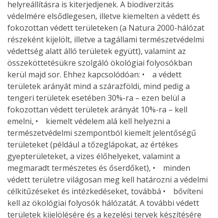
helyreállításra is kiterjedjenek. A biodiverzitás
védelmére elsődlegesen, illetve kiemelten a védett és
fokozottan védett területeken (a Natura 2000-hálózat
részeként kijelölt, illetve a tagállami természetvédelmi
védettség alatt álló területek együtt), valamint az
összeköttetésükre szolgáló ökológiai folyosókban
kerül majd sor. Ehhez kapcsolódóan: • a védett
területek arányát mind a szárazföldi, mind pedig a
tengeri területek esetében 30%-ra – ezen belül a
fokozottan védett területek arányát 10%-ra – kell
emelni, • kiemelt védelem alá kell helyezni a
természetvédelmi szempontból kiemelt jelentőségű
területeket (például a tőzeglápokat, az értékes
gyepterületeket, a vizes élőhelyeket, valamint a
megmaradt természetes és őserdőket), • minden
védett területre világosan meg kell határozni a védelmi
célkitűzéseket és intézkedéseket, továbbá • bővíteni
kell az ökológiai folyosók hálózatát. A további védett
területek kijelölésére és a kezelési tervek készítésére