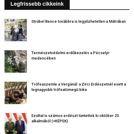
Legfrissebb cikkeink
Strúbel Bence továbbra is legyőzhetetlen a Mátrában
Természetvédelmi erdőkezelés a Pécselyi-
medencében
Trófeaszemle a Vergánál: a Zirci Erdészetnél esett a
legnagyobb trófeatömegű bika
Ezúttal is számos erdészt tüntettek ki október 23.
alkalmából (+KÉPEK)