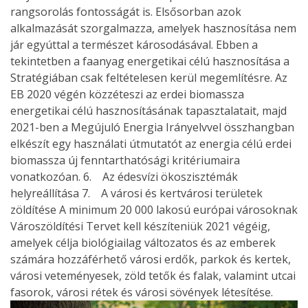
rangsorolás fontosságát is. Elsősorban azok
alkalmazását szorgalmazza, amelyek hasznosítása nem
jár egyúttal a természet károsodásával. Ebben a
tekintetben a faanyag energetikai célú hasznosítása a
Stratégiában csak feltételesen kerül megemlítésre. Az
EB 2020 végén közzéteszi az erdei biomassza
energetikai célú hasznosításának tapasztalatait, majd
2021-ben a Megújuló Energia Irányelvvel összhangban
elkészít egy használati útmutatót az energia célú erdei
biomassza új fenntarthatósági kritériumaira
vonatkozóan. 6. Az édesvízi ökoszisztémák
helyreállítása 7. A városi és kertvárosi területek
zöldítése A minimum 20 000 lakosú európai városoknak
Városzöldítési Tervet kell készíteniük 2021 végéig,
amelyek célja biológiailag változatos és az emberek
számára hozzáférhető városi erdők, parkok és kertek,
városi veteményesek, zöld tetők és falak, valamint utcai
fasorok, városi rétek és városi sövények létesítése.