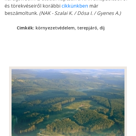
és törekvéseiről korábbi
cikkünkben
már
beszámoltunk.
(NAK - Szalai K. / Dósa I. / Gyenes A.)
,
,
Cimkék:
környezetvédelem
terepjáró
díj