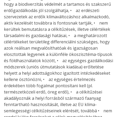
hogy a biodiverzitás védelmét a tartamos és szakszerű
erdőgazdálkodás jól szolgálhatja, • az erdészeti
szervezetek az erdők klímaváltozáshoz alkalmazkodó,
aktív kezelését továbbra is fontosnak tartják, • nem
kerültek bemutatásra a célkitűzések, illetve célértékek
társadalmi és gazdasági hatásai, • a meghatározott
célértékeket területileg differenciálni szükséges, hogy
azok reálisan megvalósíthatóak és igazságosan
elosztottak legyenek a különféle ökoszisztéma-típusok
és földhasználatok között, • az egységes gazdálkodási
módszerek (uniós útmutatások kiadása) erőltetése
helyett a helyi adottságokhoz igazított intézkedéseket
kellene ösztönözni, • az egységes értelmezés
érdekében több fogalmat pontosítani kell (pl.
természetközeli erdő, öreg erdő), • a célkitűzései
akadályoznák a helyi forrásból származó faanyag
fenntartható hasznosítását, illetve az EU klíma-
semlegességi célkitűzéseinek elérését, továbbá • nem
rendel külön forrásokat a célok megvalósításához.