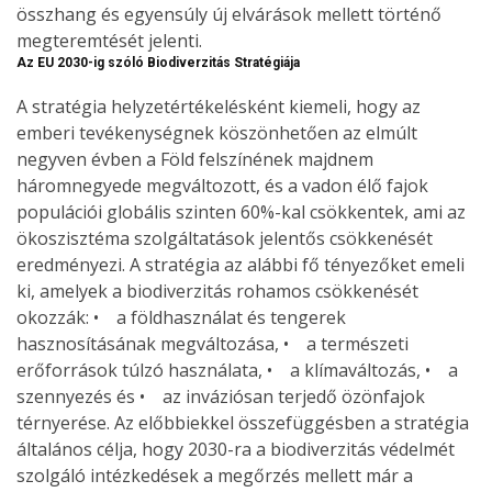
összhang és egyensúly új elvárások mellett történő
megteremtését jelenti.
Az EU 2030-ig szóló Biodiverzitás Stratégiája
A stratégia helyzetértékelésként kiemeli, hogy az
emberi tevékenységnek köszönhetően az elmúlt
negyven évben a Föld felszínének majdnem
háromnegyede megváltozott, és a vadon élő fajok
populációi globális szinten 60%-kal csökkentek, ami az
ökoszisztéma szolgáltatások jelentős csökkenését
eredményezi. A stratégia az alábbi fő tényezőket emeli
ki, amelyek a biodiverzitás rohamos csökkenését
okozzák: • a földhasználat és tengerek
hasznosításának megváltozása, • a természeti
erőforrások túlzó használata, • a klímaváltozás, • a
szennyezés és • az inváziósan terjedő özönfajok
térnyerése. Az előbbiekkel összefüggésben a stratégia
általános célja, hogy 2030-ra a biodiverzitás védelmét
szolgáló intézkedések a megőrzés mellett már a