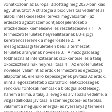
vonatkozóan az Európai Bizottság még 2020-ban kiad
egy útmutatót. A stratégia a biodiverzitás védelmét az
alábbi intézkedésekkel tervezi megvalósítani (az
erdészeti ágazat szempontjából jelentősebb
intézkedések kiemelésével és részletezésével): 1. A
természeti területek helyreállításának EU-s jogi
keretrendszerének a megerősítése 2. A
mezőgazdasági területeken belül a természeti
területek arányának növelése 3. A mezőgazdasági
földhasználat intenzitásának csökkentése, és a talaj
ökoszisztémáinak helyreállítása 4. Az erdőterületek
növelése, valamint az erdők természeti és egészségi
állapotának, ellenálló képességének javítása Az erdők,
mint a legösszetettebb szárazföldi életközösségek
rendkívül fontosak nemcsak a biológiai sokféleség,
hanem a klíma, a talaj, a levegő és a vízbázis védelme, a
vízgazdálkodás javítása, a szénmegkötés- és tárolás,
valamint a megújuló energia- és nyersanyag termelés