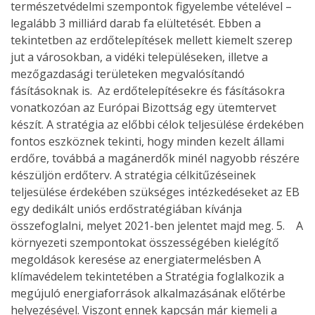
természetvédelmi szempontok figyelembe vételével –
legalább 3 milliárd darab fa elültetését. Ebben a
tekintetben az erdőtelepítések mellett kiemelt szerep
jut a városokban, a vidéki településeken, illetve a
mezőgazdasági területeken megvalósítandó
fásításoknak is. Az erdőtelepítésekre és fásításokra
vonatkozóan az Európai Bizottság egy ütemtervet
készít. A stratégia az előbbi célok teljesülése érdekében
fontos eszköznek tekinti, hogy minden kezelt állami
erdőre, továbbá a magánerdők minél nagyobb részére
készüljön erdőterv. A stratégia célkitűzéseinek
teljesülése érdekében szükséges intézkedéseket az EB
egy dedikált uniós erdőstratégiában kívánja
összefoglalni, melyet 2021-ben jelentet majd meg. 5. A
környezeti szempontokat összességében kielégítő
megoldások keresése az energiatermelésben A
klímavédelem tekintetében a Stratégia foglalkozik a
megújuló energiaforrások alkalmazásának előtérbe
helyezésével. Viszont ennek kapcsán már kiemeli a