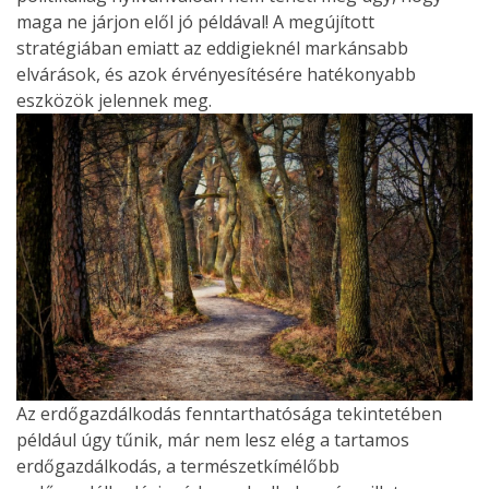
maga ne járjon elől jó példával! A megújított
stratégiában emiatt az eddigieknél markánsabb
elvárások, és azok érvényesítésére hatékonyabb
eszközök jelennek meg.
Az erdőgazdálkodás fenntarthatósága tekintetében
például úgy tűnik, már nem lesz elég a tartamos
erdőgazdálkodás, a természetkímélőbb