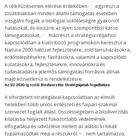
A célkitűzéseinek elérése érdekében - egyrészt a
továbbiakban minden állami támogatás esetében
vizsgálni fogják a biológiai sokféleségre gyakorolt
hatásokat, és kiszűrik az ilyen szempontból káros
támogatásokat, - másrészt a stratégia céljaihoz
kapcsolódóan a különböző programokon keresztül a
Natura 2000 hálózat fejlesztésére, zöld beruházásokra,
erdőtelepítésekre, fásításokra, valamint a kapcsolódó
kutatásokra, fejlesztésekre, innovációkra és
tudásátadásra jelentős támogatási források állnak
majd közvetlenül is rendelkezésre.
Az EU 2030-ig szóló Biodiverzitás Stratégiájának fogadtatása
A kihirdetett stratégiával kapcsolatban az elmúlt
hetekben több uniós erdészeti és faipari szakmai
szervezet foglalt állást. Összességében a biodiverzitás
kilátásba helyezett fokozottabb védelmének
elfogadása és üdvözlése mellett az alábbi kritikák
fogalmazódtak meg a részükről: • nem tartalmazza,