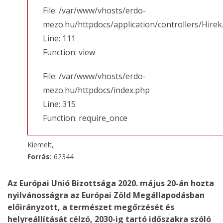
File: /var/www/vhosts/erdo-
mezo.hu/httpdocs/application/controllers/Hirek
Line: 111
Function: view
File: /var/www/vhosts/erdo-
mezo.hu/httpdocs/index.php
Line: 315
Function: require_once
,
Kiemelt
Forrás:
62344
Az Európai Unió Bizottsága 2020. május 20-án hozta
nyilvánosságra az Európai Zöld Megállapodásban
előirányzott, a természet megőrzését és
helyreállítását célzó, 2030-ig tartó időszakra szóló