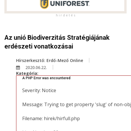
h i r d e t é s
Az unió Biodiverzitás Stratégiájának
erdészeti vonatkozásai
Hírszerkesztő: Erdő-Mező Online
2020.06.22.
Kategória:
A PHP Error was encountered
Severity: Notice
Message: Trying to get property 'slug' of non-ob
Filename: hirek/hirfull.php