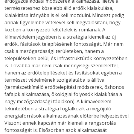
erdőgazdálkodási módszerek alkalmazása, illetve a
természeteshez közelebb álló erdők kialakulása,
kialakítása irányába is el kell mozdulni. Mindezt pedig
annak figyelembe vételével kell megvalósítani, hogy
közben a környezeti feltételek is romlanak. A
klímavédelem jegyében is a stratégia kiemeli az új
erdők, fásítások telepítésének fontosságát. Már nem
csak a mezőgazdasági területeken, hanem a
településeken belül, és infrastruktúrák környezetében
is. Továbbá már nem csak mennyiségi szemlélettel,
hanem az erdőtelepítéseket és fásításokat egyben a
természet védelmének szolgálatába is állítva
(természetkímélő erdőtelepítési módszerek, őshonos
fafajok alkalmazása, ökológiai folyosók kialakítása a
nagy mezőgazdasági táblákon). A klímavédelem
tekintetében a stratégia foglalkozik a megújuló
energiaforrások alkalmazásának előtérbe helyezésével.
Viszont ennek kapcsán már kiemeli a rangsorolás
fontosságát is. Elsősorban azok alkalmazását