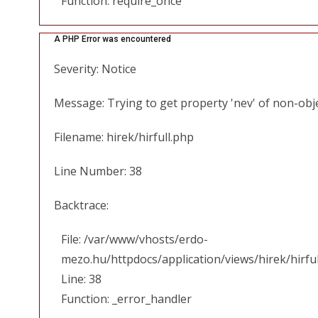
Function: require_once
A PHP Error was encountered
Severity: Notice
Message: Trying to get property 'nev' of non-obj
Filename: hirek/hirfull.php
Line Number: 38
Backtrace:
File: /var/www/vhosts/erdo-
mezo.hu/httpdocs/application/views/hirek/hirfu
Line: 38
Function: _error_handler