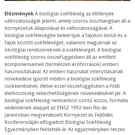
Előzmények
A biológiai sokféleség az élőlények
változatosságát jelenti, amely szoros összhangban áll a
környezetük állapotával és változatosságával. A
biológiai sokféleségbe beleértjük a fajokon belüli és a
fajok közötti sokféleséget, valamint maguknak az
ökológiai rendszereknek a sokféleségét. A biológiai
sokféleség szoros összefüggésben áll az említett
komponenseinek (természeti erőforrások) emberi
hasznosításával. Az emberi használat intenzitásának
növekedése igazolt módon a biológiai sokféleség
csökkenésével, illetve ezzel összefüggésben a földi
életközösség sebezhetőségének növekedésével jár. A
biológiai sokféleség nemzetközi szintű közös, formális
védelmének alapjait az ENSZ 1992-ben Rio de
Janeiroban megrendezett Környezet és Fejlődés
Konferenciáján elfogadott Biológiai Sokféleség
Egyezményben fektették le. Az egyezményben részes