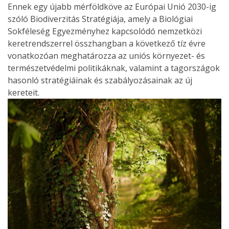
Ennek egy újabb mérföldköve az Európai Unió 2030-ig
szóló Biodiverzitás Stratégiája, amely a Biológiai
Sokféleség Egyezményhez kapcsolódó nemzetközi
keretrendszerrel összhangban a következő tíz évre
vonatkozóan meghatározza az uniós környezet- és
természetvédelmi politikáknak, valamint a tagországok
hasonló stratégiáinak és szabályozásainak az új
kereteit.