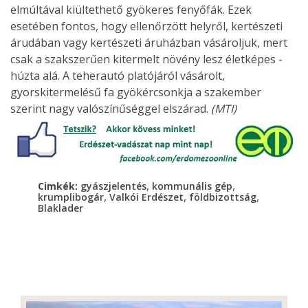
elmúltával kiültethető gyökeres fenyőfák. Ezek
esetében fontos, hogy ellenőrzött helyről, kertészeti
árudában vagy kertészeti áruházban vásároljuk, mert
csak a szakszerűen kitermelt növény lesz életképes -
húzta alá. A teherautó platójáról vásárolt,
gyorskitermelésű fa gyökércsonkja a szakember
szerint nagy valószínűséggel elszárad.
(MTI)
,
,
Cimkék:
gyászjelentés
kommunális gép
,
,
,
krumplibogár
Valkói Erdészet
földbizottság
Blaklader