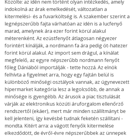
Közölte: az idén nem történt olyan intézkedés, amely
indokolná az árak emelkedését, változatlan a
kitermelési- és a fuvarköltség is. A szakember szerint a
legnépszerűbb fajta várhatóan az idén is a lucfenyő
marad, amelynek ára ezer forint körül alakul
méterenként. Az ezüstfenyőt átlagosan négyezer
forintért kínálják, a nordmann fa ára pedig öt-hatezer
forint körül alakul. Az import sem drágul, a kínálat
megfelelő, az egyre népszerűbb nordmann fenyőt
főleg Dániából importálják - tette hozzá. Az elnök
felhívta a figyelmet arra, hogy egy fajtán belül is
különböző minőségi osztályok vannak, az úgynevezett
hipermarket kategória lesz a legolcsóbb, de annak a
minősége is gyengébb. Az árusok a piac tisztulását
várják az elektronikus közúti áruforgalom ellenőrző
rendszertől (ekáer), mert már minden szállítmányt be
kell jelenteni, így kevésbé tudnak feketén szállítani -
mondta. Kitért arra: a vágott fenyők kitermelése
elkezdődött, de évről-évre népszerűbbek az ünnepek