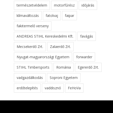
természetvédelem
motorfűrész
időjárás
klímaváltozás
fatolvaj
faipar
fakitermelő verseny
ANDREAS STIHL Kereskedelmi Kft.
favágás
Mecsekerdő Zrt.
Zalaerdő Zrt.
Nyugat-magyarországi Egyetem
forwarder
STIHL Timbersports
Románia
Egererdő Zrt.
vadgazdálkodás
Soproni Egyetem
erdőtelepítés
vaddisznó
FeHoVa