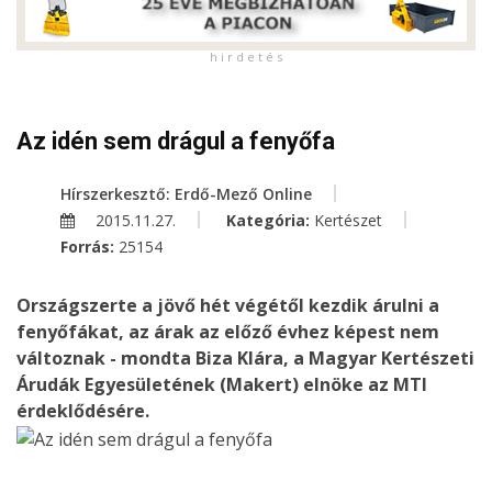
h i r d e t é s
Az idén sem drágul a fenyőfa
Hírszerkesztő: Erdő-Mező Online
2015.11.27.
Kategória:
Kertészet
Forrás:
25154
Országszerte a jövő hét végétől kezdik árulni a
fenyőfákat, az árak az előző évhez képest nem
változnak - mondta Biza Klára, a Magyar Kertészeti
Árudák Egyesületének (Makert) elnöke az MTI
érdeklődésére.