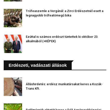
Trófeaszemle a Vergánál: a Zirci Erdészetnél esett a
legnagyobb trófeatömegű bika
Ezúttal is számos erdészt tüntettek ki október 23.
alkalmából (+KÉPEK)
Erdészeti, vadászati állások
Álláshirdetés: erdész munkatársakat keres a Kozák-
Trans Kft.
Erdőmérnök oktatót keres a Déli Agrárszakképzési