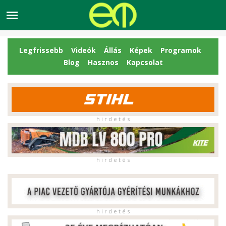
Legfrissebb
Videók
Állás
Képek
Programok
Blog
Hasznos
Kapcsolat
h i r d e t é s
h i r d e t é s
h i r d e t é s