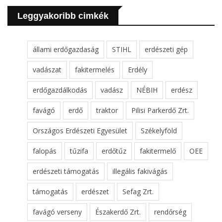
Leggyakoribb cimkék
állami erdőgazdaság
STIHL
erdészeti gép
vadászat
fakitermelés
Erdély
erdőgazdálkodás
vadász
NÉBIH
erdész
favágó
erdő
traktor
Pilisi Parkerdő Zrt.
Országos Erdészeti Egyesület
Székelyföld
falopás
tűzifa
erdőtűz
fakitermelő
OEE
erdészeti támogatás
illegális fakivágás
támogatás
erdészet
Sefag Zrt.
favágó verseny
Északerdő Zrt.
rendőrség