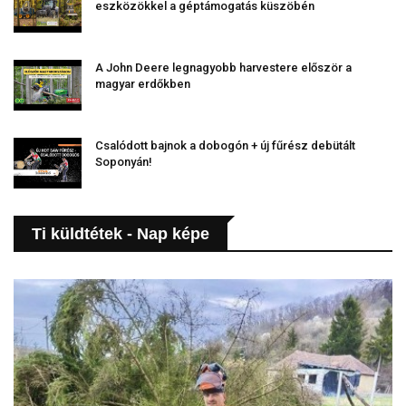
eszközökkel a géptámogatás küszöbén
A John Deere legnagyobb harvestere először a
magyar erdőkben
Csalódott bajnok a dobogón + új fűrész debütált
Soponyán!
Ti küldtétek - Nap képe