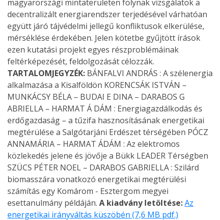
magyarországi mintaterületen folynak vizsgálatok a
decentralizált energiarendszer terjedésével várhatóan
együtt járó tájvédelmi jellegű konfliktusok elkerülése,
mérséklése érdekében. Jelen kötetbe gyűjtött írások
ezen kutatási projekt egyes részproblémáinak
feltérképezését, feldolgozását célozzák.
TARTALOMJEGYZÉK:
BÁNFALVI ANDRÁS : A szélenergia
alkalmazása a Kisalföldön KORENCSÁK ISTVÁN –
MUNKÁCSY BÉLA – BUDAI E DINA – DARABOS G
ABRIELLA – HARMAT Á DÁM : Energiagazdálkodás és
erdőgazdaság – a tűzifa hasznosításának energetikai
megtérülése a Salgótarjáni Erdészet térségében PÓCZ
ANNAMÁRIA – HARMAT ÁDÁM : Az elektromos
közlekedés jelene és jövője a Bükk LEADER Térségben
SZÜCS PÉTER NOEL – DARABOS GABRIELLA : Szilárd
biomasszára vonatkozó energetikai megtérülési
számítás egy Komárom - Esztergom megyei
esettanulmány példáján.
A kiadvány letöltése:
Az
energetikai irányváltás küszöbén (7,6 MB pdf.)