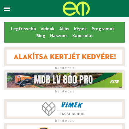
Legfrissebb
Videók
Állás
Képek
Programok
Blog
Hasznos
Kapcsolat
h i r d e t é s
h i r d e t é s
h i r d e t é s