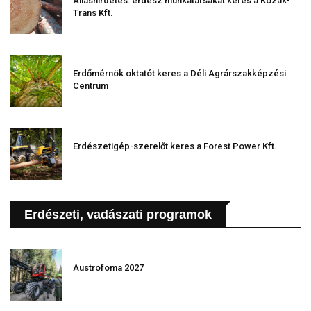
Álláshirdetés: erdész munkatársakat keres a Kozák-
Trans Kft.
Erdőmérnök oktatót keres a Déli Agrárszakképzési
Centrum
Erdészetigép-szerelőt keres a Forest Power Kft.
Erdészeti, vadászati programok
Austrofoma 2027