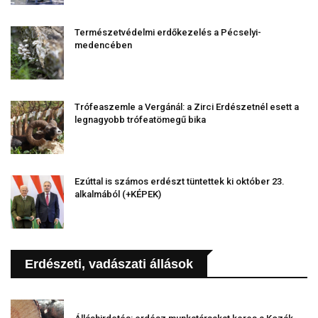
Természetvédelmi erdőkezelés a Pécselyi-
medencében
Trófeaszemle a Vergánál: a Zirci Erdészetnél esett a
legnagyobb trófeatömegű bika
Ezúttal is számos erdészt tüntettek ki október 23.
alkalmából (+KÉPEK)
Erdészeti, vadászati állások