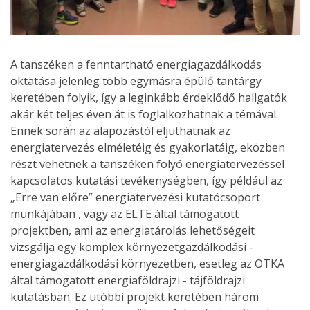
A tanszéken a fenntartható energiagazdálkodás
oktatása jelenleg több egymásra épülő tantárgy
keretében folyik, így a leginkább érdeklődő hallgatók
akár két teljes éven át is foglalkozhatnak a témával.
Ennek során az alapozástól eljuthatnak az
energiatervezés elméletéig és gyakorlatáig, eközben
részt vehetnek a tanszéken folyó energiatervezéssel
kapcsolatos kutatási tevékenységben, így például az
„Erre van előre” energiatervezési kutatócsoport
munkájában , vagy az ELTE által támogatott
projektben, ami az energiatárolás lehetőségeit
vizsgálja egy komplex környezetgazdálkodási -
energiagazdálkodási környezetben, esetleg az OTKA
által támogatott energiaföldrajzi - tájföldrajzi
kutatásban. Ez utóbbi projekt keretében három