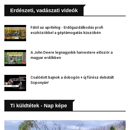
Erdészeti, vadászati videók
Fától az aprítékig - Erdőgazdálkodás profi
eszközökkel a géptámogatás küszöbén
A John Deere legnagyobb harvestere először a
magyar erdőkben
Csalódott bajnok a dobogón + új fűrész debütált
Soponyán!
Ti küldtétek - Nap képe