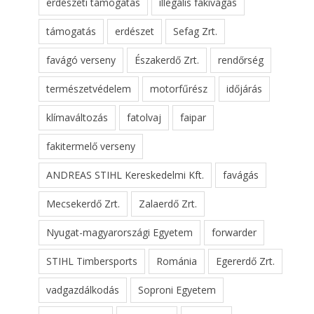
erdészeti támogatás
illegális fakivágás
támogatás
erdészet
Sefag Zrt.
favágó verseny
Északerdő Zrt.
rendőrség
természetvédelem
motorfűrész
időjárás
klímaváltozás
fatolvaj
faipar
fakitermelő verseny
ANDREAS STIHL Kereskedelmi Kft.
favágás
Mecsekerdő Zrt.
Zalaerdő Zrt.
Nyugat-magyarországi Egyetem
forwarder
STIHL Timbersports
Románia
Egererdő Zrt.
vadgazdálkodás
Soproni Egyetem