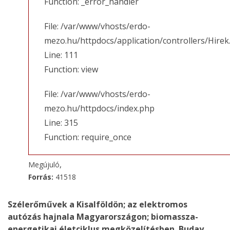
Function: _error_handler
File: /var/www/vhosts/erdo-
mezo.hu/httpdocs/application/controllers/Hirek
Line: 111
Function: view
File: /var/www/vhosts/erdo-
mezo.hu/httpdocs/index.php
Line: 315
Function: require_once
,
Megújuló
Forrás:
41518
Szélerőművek a Kisalföldön; az elektromos
autózás hajnala Magyarországon; biomassza-
energetikai életciklus megközelítésben. Buday