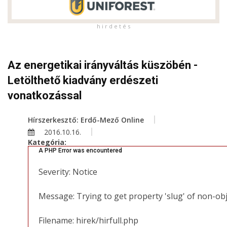
h i r d e t é s
Az energetikai irányváltás küszöbén -
Letölthető kiadvány erdészeti
vonatkozással
Hírszerkesztő: Erdő-Mező Online
2016.10.16.
Kategória:
A PHP Error was encountered
Severity: Notice
Message: Trying to get property 'slug' of non-ob
Filename: hirek/hirfull.php