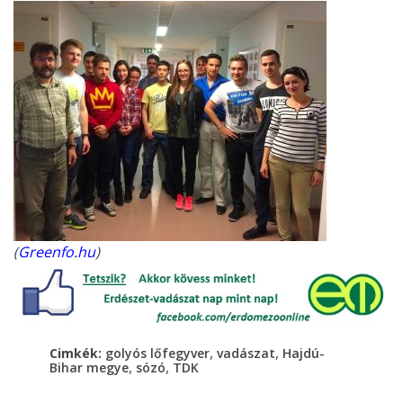
(
Greenfo.hu
)
,
,
Cimkék:
golyós lőfegyver
vadászat
Hajdú-
,
,
Bihar megye
sózó
TDK