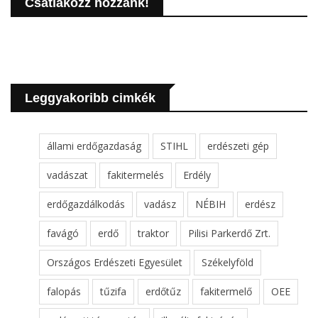
Csatlakozz hozzánk!
Leggyakoribb cimkék
állami erdőgazdaság
STIHL
erdészeti gép
vadászat
fakitermelés
Erdély
erdőgazdálkodás
vadász
NÉBIH
erdész
favágó
erdő
traktor
Pilisi Parkerdő Zrt.
Országos Erdészeti Egyesület
Székelyföld
falopás
tűzifa
erdőtűz
fakitermelő
OEE