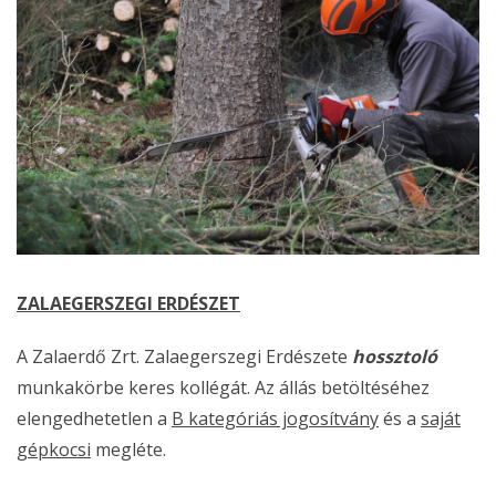
ZALAEGERSZEGI ERDÉSZET
A Zalaerdő Zrt. Zalaegerszegi Erdészete
hossztoló
munkakörbe keres kollégát. Az állás betöltéséhez
elengedhetetlen a
B kategóriás jogosítvány
és a
saját
gépkocsi
megléte.