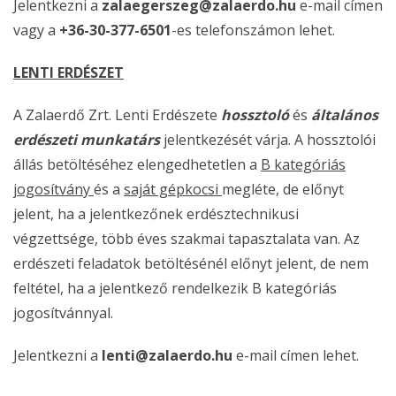
Jelentkezni a
zalaegerszeg@zalaerdo.hu
e-mail címen
vagy a
+36-30-377-6501
-es telefonszámon lehet.
LENTI ERDÉSZET
A Zalaerdő Zrt. Lenti Erdészete
hossztoló
és
általános
erdészeti munkatárs
jelentkezését várja. A hossztolói
állás betöltéséhez elengedhetetlen a
B kategóriás
jogosítvány
és a
saját gépkocsi
megléte, de előnyt
jelent, ha a jelentkezőnek erdésztechnikusi
végzettsége, több éves szakmai tapasztalata van. Az
erdészeti feladatok betöltésénél előnyt jelent, de nem
feltétel, ha a jelentkező rendelkezik B kategóriás
jogosítvánnyal.
Jelentkezni a
lenti@zalaerdo.hu
e-mail címen lehet.