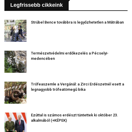
Legfrissebb cikkeink
Strúbel Bence továbbra is legyőzhetetlen a Mátrában
Természetvédelmi erdőkezelés a Pécselyi-
medencében
Trófeaszemle a Vergánál: a Zirci Erdészetnél esett a
legnagyobb trófeatömegű bika
Ezúttal is számos erdészt tüntettek ki október 23.
alkalmából (+KÉPEK)