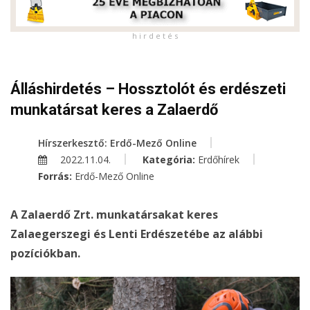
h i r d e t é s
Álláshirdetés – Hossztolót és erdészeti
munkatársat keres a Zalaerdő
Hírszerkesztő: Erdő-Mező Online
2022.11.04.
Kategória:
Erdőhírek
Forrás:
Erdő-Mező Online
A Zalaerdő Zrt. munkatársakat keres
Zalaegerszegi és Lenti Erdészetébe az alábbi
pozíciókban.