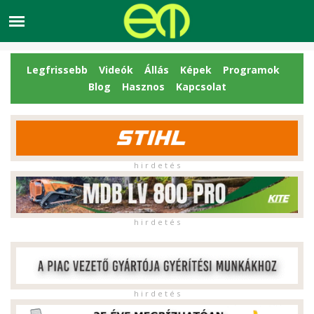
Legfrissebb
Videók
Állás
Képek
Programok
Blog
Hasznos
Kapcsolat
h i r d e t é s
h i r d e t é s
h i r d e t é s