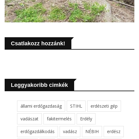
Csatlakozz hozzánk!
Leggyakoribb cimkék
állami erdőgazdaság
STIHL
erdészeti gép
vadászat
fakitermelés
Erdély
erdőgazdálkodás
vadász
NÉBIH
erdész