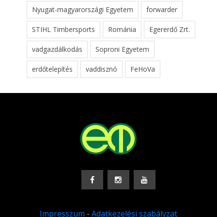
Nyugat-magyarországi Egyetem
forwarder
STIHL Timbersports
Románia
Egererdő Zrt.
vadgazdálkodás
Soproni Egyetem
erdőtelepítés
vaddisznó
FeHoVa
Impresszum
-
Adatkezelési szabályzat