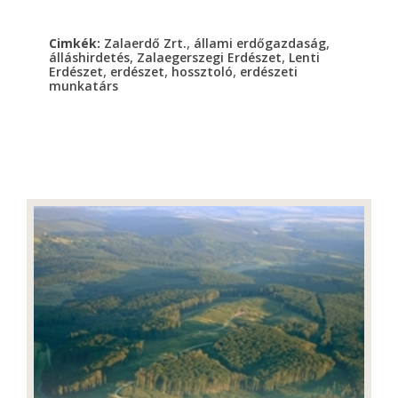
,
,
Cimkék:
Zalaerdő Zrt.
állami erdőgazdaság
,
,
álláshirdetés
Zalaegerszegi Erdészet
Lenti
,
,
,
Erdészet
erdészet
hossztoló
erdészeti
munkatárs