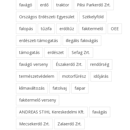
favágó
erdő
traktor
Pilisi Parkerdő Zrt.
Országos Erdészeti Egyesület
Székelyföld
falopás
tűzifa
erdőtűz
fakitermelő
OEE
erdészeti támogatás
illegális fakivágás
támogatás
erdészet
Sefag Zrt.
favágó verseny
Északerdő Zrt.
rendőrség
természetvédelem
motorfűrész
időjárás
klímaváltozás
fatolvaj
faipar
fakitermelő verseny
ANDREAS STIHL Kereskedelmi Kft.
favágás
Mecsekerdő Zrt.
Zalaerdő Zrt.