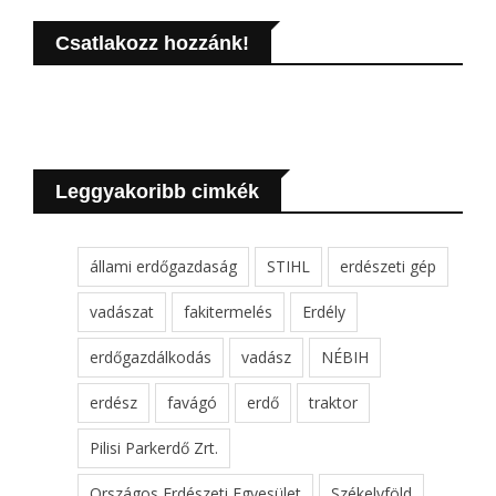
Csatlakozz hozzánk!
Leggyakoribb cimkék
állami erdőgazdaság
STIHL
erdészeti gép
vadászat
fakitermelés
Erdély
erdőgazdálkodás
vadász
NÉBIH
erdész
favágó
erdő
traktor
Pilisi Parkerdő Zrt.
Országos Erdészeti Egyesület
Székelyföld