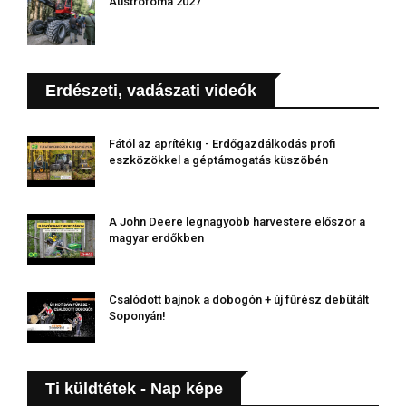
Austrofoma 2027
Erdészeti, vadászati videók
Fától az aprítékig - Erdőgazdálkodás profi
eszközökkel a géptámogatás küszöbén
A John Deere legnagyobb harvestere először a
magyar erdőkben
Csalódott bajnok a dobogón + új fűrész debütált
Soponyán!
Ti küldtétek - Nap képe