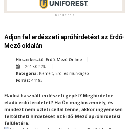
h i r d e t é s
Adjon fel erdészeti apróhirdetést az Erdő-
Mező oldalán
Hírszerkesztő: Erdő-Mező Online
2017.02.23.
,
Kategória:
Kiemelt
Erő- és munkagép
Forrás:
44183
Eladná használt erdészeti gépét? Meghirdetné
eladó erdőterületét? Ha Ön magánszemély, és
mindezt nem üzleti céllal tenné, akkor ingyenesen
feltöltheti hirdetését az Erdő-Mező apróhirdetési
felületére.