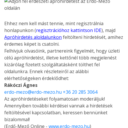
Ehhez nem kell mást tennie, mint regisztrálnia
honlapunkon (
regisztrációhoz kattintson IDE
), majd
Apróhirdetés aloldalunkon
feltölteni hirdetését, amihez
érdemes képet is csatolni.
Felhívjuk olvasóink, partnereink figyelmét, hogy üzleti
célú apróhirdetést, illetve kettőnél több megjelenést
kizárólag fizetett szolgáltatásként tölthet fel
oldalunkra. Ennek részleteiről az alábbi
elérhetőségeken érdeklődhet:
Rákóczi Ágnes
erdo-mezo@erdo-mezo.hu +36 20 285 3064
Az apróhirdetéseket folyamatosan moderáljuk!
Amennyiben további kérdései vannak a hirdetések
feltöltésével kapcsolatban, keressen bennünket
bizalommal!
(Erdő-Mező Online -
www.erdo-mezo.hu
)