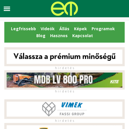
Legfrissebb
Videók
Állás
Képek
Programok
Blog
Hasznos
Kapcsolat
h i r d e t é s
h i r d e t é s
h i r d e t é s