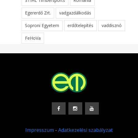
STIHL Timbersports
Románia
Egererdő Zrt.
vadgazdálkodás
Soproni Egyetem
erdőtelepítés
vaddisznó
FeHoVa
Impresszum
-
Adatkezelési szabályzat