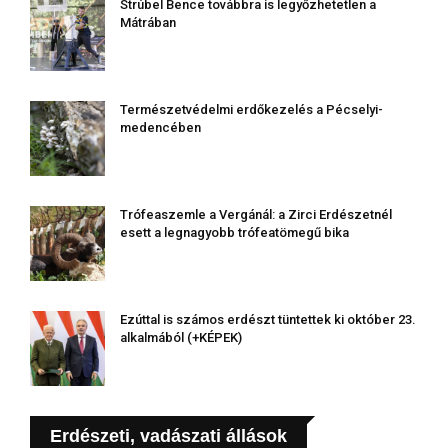
Strúbel Bence továbbra is legyőzhetetlen a
Mátrában
Természetvédelmi erdőkezelés a Pécselyi-
medencében
Trófeaszemle a Vergánál: a Zirci Erdészetnél
esett a legnagyobb trófeatömegű bika
Ezúttal is számos erdészt tüntettek ki október 23.
alkalmából (+KÉPEK)
Erdészeti, vadászati állások