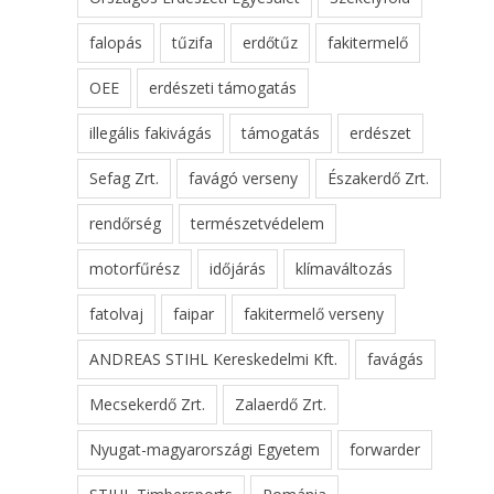
falopás
tűzifa
erdőtűz
fakitermelő
OEE
erdészeti támogatás
illegális fakivágás
támogatás
erdészet
Sefag Zrt.
favágó verseny
Északerdő Zrt.
rendőrség
természetvédelem
motorfűrész
időjárás
klímaváltozás
fatolvaj
faipar
fakitermelő verseny
ANDREAS STIHL Kereskedelmi Kft.
favágás
Mecsekerdő Zrt.
Zalaerdő Zrt.
Nyugat-magyarországi Egyetem
forwarder